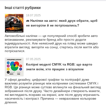
Інші статті рубрики
18.07.2025
🚗 Наліпки на авто: який друк обрати, щоб
не вигоріли й не потріскались?
Автомобільні наліпки — це популярний спосіб зробити авто
впізнаваним, рекламувати бренд або просто додати
індивідуальності. Але неякісний друк на плівці може швидко
втратити вигляд: вигоріти на сонці, стертись після миття або
потріскатися.
07.05.2025
Колірні моделі CMYK та RGB: що варто
знати всім, хто працює з візуалом
У сфері дизайну, цифрової графіки та поліграфії дуже
важливо розуміти різницю між колірними системами CMYK і
RGB. Ця різниця може суттєво вплинути на фінальний вигляд
зображення після друку. Часто дизайнери створюють макети,
які виглядають яскраво на екрані, але після друку втрачають
насиченість і контраст. Причина — невраховане кольорове
ділення.