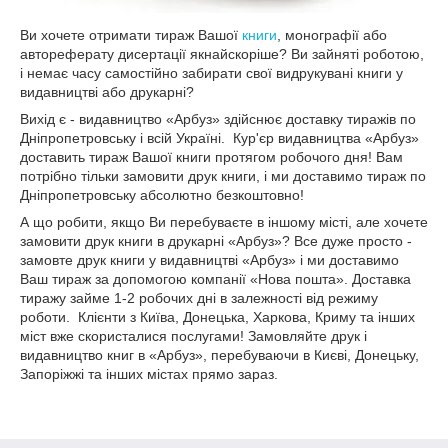
Ви хочете отримати тираж Вашої
книги
, монографії або
автореферату дисертації якнайскоріше? Ви зайняті роботою,
і немає часу самостійно забирати свої видрукувані книги у
видавництві або друкарні?
Вихід є - видавництво «Арбуз» здійснює доставку тиражів по
Дніпропетровську і всій Україні. Кур'єр видавництва «Арбуз»
доставить тираж Вашої книги протягом робочого дня! Вам
потрібно тільки замовити друк книги, і ми доставимо тираж по
Дніпропетровську абсолютно безкоштовно!
А що робити, якщо Ви перебуваєте в іншому місті, але хочете
замовити друк книги в друкарні «Арбуз»? Все дуже просто -
замовте друк книги у видавництві «Арбуз» і ми доставимо
Ваш тираж за допомогою компанії «Нова пошта». Доставка
тиражу займе 1-2 робочих дні в залежності від режиму
роботи. Клієнти з Київа, Донецька, Харкова, Криму та інших
міст вже скористалися послугами! Замовляйте друк і
видавництво книг в «Арбуз», перебуваючи в Києві, Донецьку,
Запоріжжі та інших містах прямо зараз.