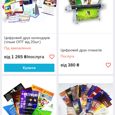
Цифровий друк календарів
(тільки ОПТ від 20шт.)
Під замовлення
Цифровий друк плакатів
1 265
Послуга
від
₴/послуга
380
від
₴
Купити