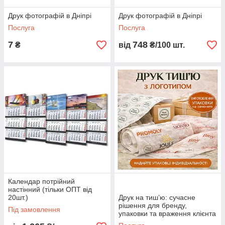
Друк фотографій в Дніпрі
Друк фотографій в Дніпрі
Послуга
Послуга
7
748
₴
від
₴/100 шт.
Календар потрійний
настінний (тільки ОПТ від
20шт.)
Друк на тиш’ю: сучасне
рішення для бренду,
Під замовлення
упаковки та враження клієнта