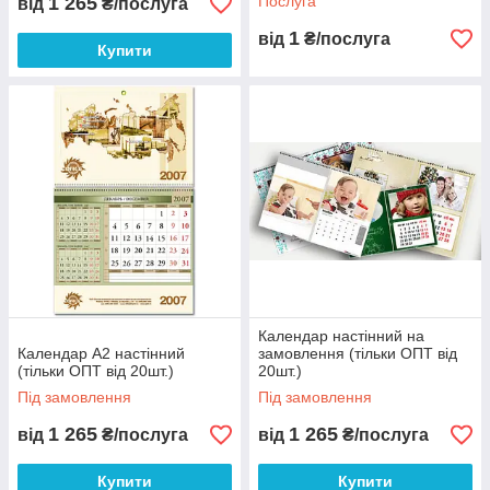
1 265
Послуга
від
₴/послуга
1
від
₴/послуга
Купити
Календар настінний на
Календар А2 настінний
замовлення (тільки ОПТ від
(тільки ОПТ від 20шт.)
20шт.)
Під замовлення
Під замовлення
1 265
1 265
від
₴/послуга
від
₴/послуга
Купити
Купити