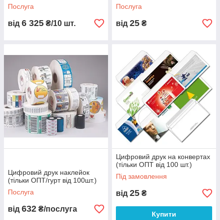
Послуга
Послуга
6 325
25
від
₴/10 шт.
від
₴
Цифровий друк на конвертах
(тільки ОПТ від 100 шт.)
Цифровий друк наклейок
Під замовлення
(тільки ОПТ/гурт від 100шт.)
Послуга
25
від
₴
632
від
₴/послуга
Купити