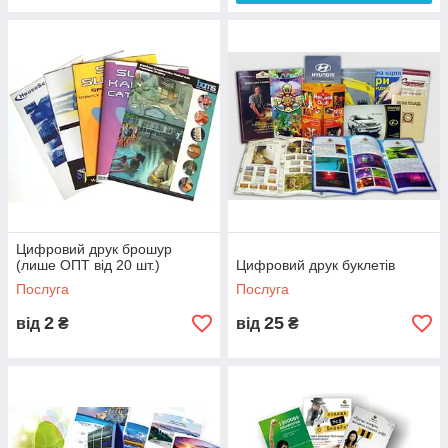
Цифровий друк брошур
(лише ОПТ від 20 шт.)
Цифровий друк буклетів
Послуга
Послуга
2
25
від
₴
від
₴