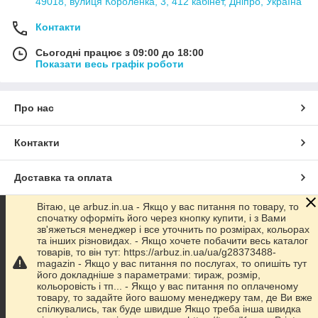
49018, вулиця Короленка, 3, 412 кабінет, Дніпро, Україна
Контакти
Сьогодні працює з 09:00 до 18:00
Показати весь графік роботи
Про нас
Контакти
Доставка та оплата
Вітаю, це arbuz.in.ua - Якщо у вас питання по товару, то
Графік роботи
спочатку оформіть його через кнопку купити, і з Вами
зв'яжеться менеджер і все уточнить по розмірах, кольорах
та інших різновидах. - Якщо хочете побачити весь каталог
Повна версія сайту
товарів, то він тут: https://arbuz.in.ua/ua/g28373488-
magazin - Якщо у вас питання по послугах, то опишіть тут
його докладніше з параметрами: тираж, розмір,
Сайт створено на маркетплейсі
Prom.ua
кольоровість і тп... - Якщо у вас питання по оплаченому
товару, то задайте його вашому менеджеру там, де Ви вже
спілкувались, так буде швидше Якщо треба інша швидка
Політика конфіденційності