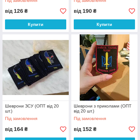
Під замовлення
Під замовлення
126
190
від
₴
від
₴
Купити
Купити
Шеврони ЗСУ (ОПТ від 20
Шеврони з приколами (ОПТ
шт.)
від 20 шт.)
Під замовлення
Під замовлення
164
152
від
₴
від
₴