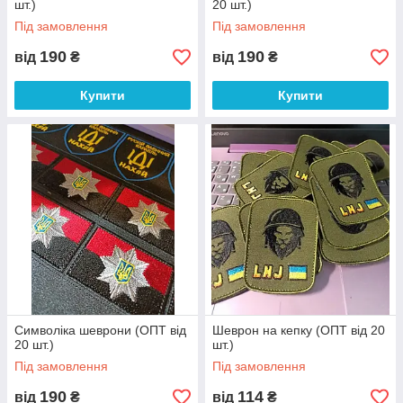
шт.)
20 шт.)
Під замовлення
Під замовлення
190
190
від
₴
від
₴
Купити
Купити
Символіка шеврони (ОПТ від
Шеврон на кепку (ОПТ від 20
20 шт.)
шт.)
Під замовлення
Під замовлення
190
114
від
₴
від
₴