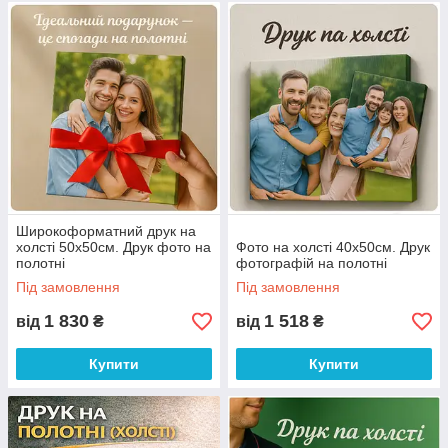
Широкоформатний друк на
холсті 50х50см. Друк фото на
Фото на холсті 40х50см. Друк
полотні
фотографій на полотні
Під замовлення
Під замовлення
1 830
1 518
від
₴
від
₴
Купити
Купити