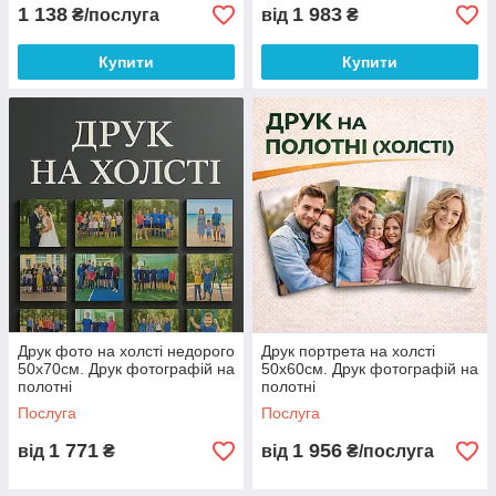
1 138
1 983
₴/послуга
від
₴
Купити
Купити
Друк фото на холсті недорого
Друк портрета на холсті
50х70см. Друк фотографій на
50х60см. Друк фотографій на
полотні
полотні
Послуга
Послуга
1 771
1 956
від
₴
від
₴/послуга