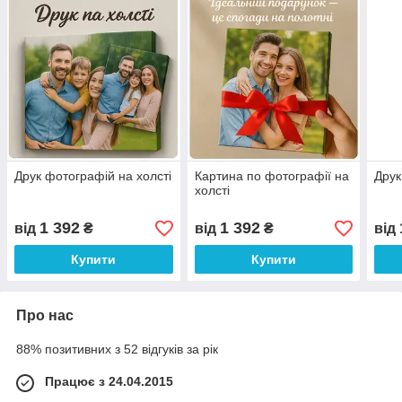
Друк фотографій на холсті
Картина по фотографії на
Друк
холсті
1 392
1 392
від
₴
від
₴
від
Купити
Купити
Про нас
88% позитивних з 52 відгуків за рік
Працює з 24.04.2015