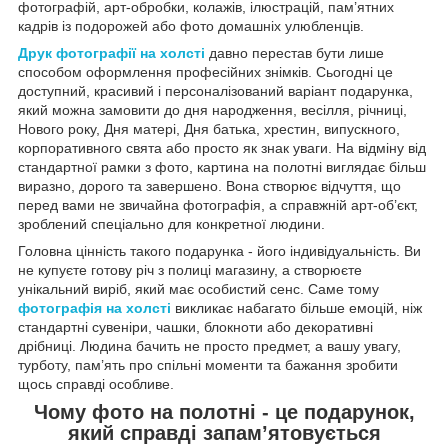
фотографій, арт-обробки, колажів, ілюстрацій, пам’ятних
кадрів із подорожей або фото домашніх улюбленців.
Друк фотографії на холсті
давно перестав бути лише
способом оформлення професійних знімків. Сьогодні це
доступний, красивий і персоналізований варіант подарунка,
який можна замовити до дня народження, весілля, річниці,
Нового року, Дня матері, Дня батька, хрестин, випускного,
корпоративного свята або просто як знак уваги. На відміну від
стандартної рамки з фото, картина на полотні виглядає більш
виразно, дорого та завершено. Вона створює відчуття, що
перед вами не звичайна фотографія, а справжній арт-об’єкт,
зроблений спеціально для конкретної людини.
Головна цінність такого подарунка - його індивідуальність. Ви
не купуєте готову річ з полиці магазину, а створюєте
унікальний виріб, який має особистий сенс. Саме тому
фотографія на холсті
викликає набагато більше емоцій, ніж
стандартні сувеніри, чашки, блокноти або декоративні
дрібниці. Людина бачить не просто предмет, а вашу увагу,
турботу, пам’ять про спільні моменти та бажання зробити
щось справді особливе.
Чому фото на полотні - це подарунок,
який справді запам’ятовується