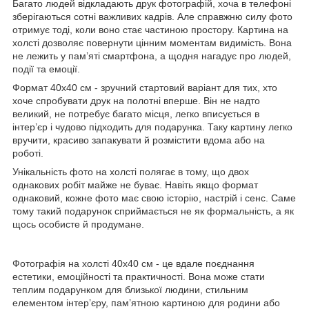
Багато людей відкладають друк фотографій, хоча в телефоні
зберігаються сотні важливих кадрів. Але справжню силу фото
отримує тоді, коли воно стає частиною простору. Картина на
холсті дозволяє повернути цінним моментам видимість. Вона
не лежить у пам’яті смартфона, а щодня нагадує про людей,
події та емоції.
Формат 40х40 см - зручний стартовий варіант для тих, хто
хоче спробувати друк на полотні вперше. Він не надто
великий, не потребує багато місця, легко вписується в
інтер’єр і чудово підходить для подарунка. Таку картину легко
вручити, красиво запакувати й розмістити вдома або на
роботі.
Унікальність фото на холсті полягає в тому, що двох
однакових робіт майже не буває. Навіть якщо формат
однаковий, кожне фото має свою історію, настрій і сенс. Саме
тому такий подарунок сприймається не як формальність, а як
щось особисте й продумане.
Фотографія на холсті 40х40 см - це вдале поєднання
естетики, емоційності та практичності. Вона може стати
теплим подарунком для близької людини, стильним
елементом інтер’єру, пам’ятною картиною для родини або