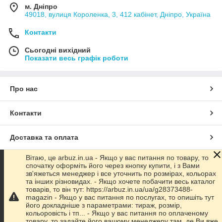
м. Дніпро
49018, вулиця Короленка, 3, 412 кабінет, Дніпро, Україна
Контакти
Сьогодні вихідний
Показати весь графік роботи
Про нас
Контакти
Доставка та оплата
Вітаю, це arbuz.in.ua - Якщо у вас питання по товару, то
Графік роботи
спочатку оформіть його через кнопку купити, і з Вами
зв'яжеться менеджер і все уточнить по розмірах, кольорах
та інших різновидах. - Якщо хочете побачити весь каталог
Повна версія сайту
товарів, то він тут: https://arbuz.in.ua/ua/g28373488-
magazin - Якщо у вас питання по послугах, то опишіть тут
його докладніше з параметрами: тираж, розмір,
Сайт створено на маркетплейсі
Prom.ua
кольоровість і тп... - Якщо у вас питання по оплаченому
товару, то задайте його вашому менеджеру там, де Ви вже