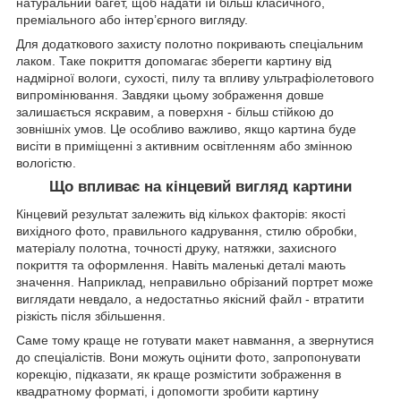
натуральний багет, щоб надати їй більш класичного,
преміального або інтер’єрного вигляду.
Для додаткового захисту полотно покривають спеціальним
лаком. Таке покриття допомагає зберегти картину від
надмірної вологи, сухості, пилу та впливу ультрафіолетового
випромінювання. Завдяки цьому зображення довше
залишається яскравим, а поверхня - більш стійкою до
зовнішніх умов. Це особливо важливо, якщо картина буде
висіти в приміщенні з активним освітленням або змінною
вологістю.
Що впливає на кінцевий вигляд картини
Кінцевий результат залежить від кількох факторів: якості
вихідного фото, правильного кадрування, стилю обробки,
матеріалу полотна, точності друку, натяжки, захисного
покриття та оформлення. Навіть маленькі деталі мають
значення. Наприклад, неправильно обрізаний портрет може
виглядати невдало, а недостатньо якісний файл - втратити
різкість після збільшення.
Саме тому краще не готувати макет навмання, а звернутися
до спеціалістів. Вони можуть оцінити фото, запропонувати
корекцію, підказати, як краще розмістити зображення в
квадратному форматі, і допомогти зробити картину