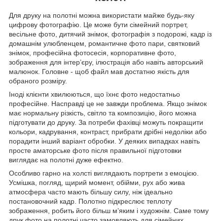
Для друку на полотні можна використати майже будь-яку
цифрову фотографію. Це може бути сімейний портрет,
весільне фото, дитячий знімок, фотографія з подорожі, кадр із
домашнім улюбленцем, романтичне фото пари, святковий
знімок, професійна фотосесія, корпоративне фото,
зображення для інтер’єру, ілюстрація або навіть авторський
малюнок. Головне - щоб файл мав достатню якість для
обраного розміру.
Іноді клієнти хвилюються, що їхнє фото недостатньо
професійне. Насправді це не завжди проблема. Якщо знімок
має нормальну різкість, світло та композицію, його можна
підготувати до друку. За потреби фахівці можуть покращити
кольори, кадрування, контраст, прибрати дрібні недоліки або
порадити інший варіант обробки. У деяких випадках навіть
просте аматорське фото після правильної підготовки
виглядає на полотні дуже ефектно.
Особливо гарно на холсті виглядають портрети з емоцією.
Усмішка, погляд, щирий момент, обійми, рух або жива
атмосфера часто мають більшу силу, ніж ідеально
постановочний кадр. Полотно підкреслює теплоту
зображення, робить його більш м’яким і художнім. Саме тому
друк фото на полотні часто замовляють для сімейних