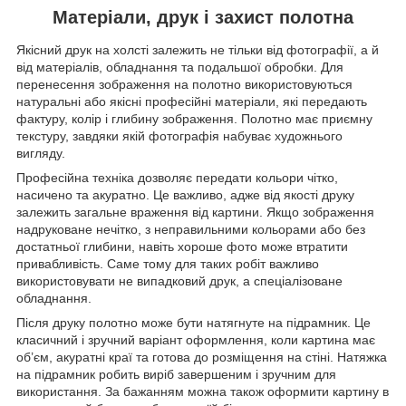
Матеріали, друк і захист полотна
Якісний друк на холсті залежить не тільки від фотографії, а й
від матеріалів, обладнання та подальшої обробки. Для
перенесення зображення на полотно використовуються
натуральні або якісні професійні матеріали, які передають
фактуру, колір і глибину зображення. Полотно має приємну
текстуру, завдяки якій фотографія набуває художнього
вигляду.
Професійна техніка дозволяє передати кольори чітко,
насичено та акуратно. Це важливо, адже від якості друку
залежить загальне враження від картини. Якщо зображення
надруковане нечітко, з неправильними кольорами або без
достатньої глибини, навіть хороше фото може втратити
привабливість. Саме тому для таких робіт важливо
використовувати не випадковий друк, а спеціалізоване
обладнання.
Після друку полотно може бути натягнуте на підрамник. Це
класичний і зручний варіант оформлення, коли картина має
об’єм, акуратні краї та готова до розміщення на стіні. Натяжка
на підрамник робить виріб завершеним і зручним для
використання. За бажанням можна також оформити картину в