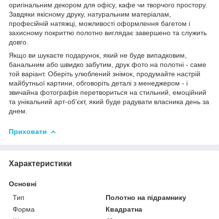
оригінальним декором для офісу, кафе чи творчого простору.
Завдяки якісному друку, натуральним матеріалам,
професійній натяжці, можливості оформлення багетом і
захисному покриттю полотно виглядає завершено та служить
довго.
Якщо ви шукаєте подарунок, який не буде випадковим,
банальним або швидко забутим, друк фото на полотні - саме
той варіант. Оберіть улюблений знімок, продумайте настрій
майбутньої картини, обговоріть деталі з менеджером - і
звичайна фотографія перетвориться на стильний, емоційний
та унікальний арт-об’єкт, який буде радувати власника день за
днем.
Приховати
Характеристики
Основні
Тип
Полотно на підрамнику
Форма
Квадратна