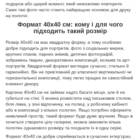
подорож або щирий момент, який неможливо повторити.
Саме такі фото часто стають найкращою основою для друку
на полотні.
Формат 40х40 см: кому і для чого
підходить такий розмір
Розмір 40х40 см має квадратну форму, а тому особливо
добре підходить для портретів, фото з соціальних мереж,
крупних планів, парних знімків, дитячих фотографій,
зображень тварин, декоративних композицій, колажів та арт-
портретів. Квадратний формат виглядає сучасно, стильно й
гармонійно. Він не прив’язаний до класичної вертикальної чи
горизонтальної композиції, тому легко працює як самостійний
елемент декору.
Картина 40х40 см не займає надто багато місця, але й не
губиться на стіні. Її можна розмістити над письмовим столом,
біля ліжка, у зоні відпочинку, на полиці, у робочому кабінеті
або в композиції з кількох полотен. Якщо потрібно оформити
невеликий простір, такий формат буде дуже зручним. Якщо ж
хочеться створити цілу галерею, можна замовити кілька
полотен однакового розміру та поєднати їх в одну серію.
Формат 40х40 см добре сприймається в сучасних інтер’єрах,