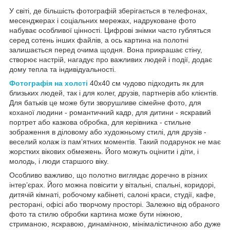
У світі, де більшість фотографій зберігається в телефонах,
месенджерах і соціальних мережах, надруковане фото
набуває особливої цінності. Цифрові знімки часто губляться
серед сотень інших файлів, а ось картина на полотні
залишається перед очима щодня. Вона прикрашає стіну,
створює настрій, нагадує про важливих людей і події, додає
дому тепла та індивідуальності.
Фотографія на холсті
40х40 см чудово підходить як для
близьких людей, так і для колег, друзів, партнерів або клієнтів.
Для батьків це може бути зворушливе сімейне фото, для
коханої людини - романтичний кадр, для дитини - яскравий
портрет або казкова обробка, для керівника - стильне
зображення в діловому або художньому стилі, для друзів -
веселий колаж із пам’ятних моментів. Такий подарунок не має
жорстких вікових обмежень. Його можуть оцінити і діти, і
молодь, і люди старшого віку.
Особливо важливо, що полотно виглядає доречно в різних
інтер’єрах. Його можна повісити у вітальні, спальні, коридорі,
дитячій кімнаті, робочому кабінеті, салоні краси, студії, кафе,
ресторані, офісі або творчому просторі. Залежно від обраного
фото та стилю обробки картина може бути ніжною,
стриманою, яскравою, динамічною, мінімалістичною або дуже