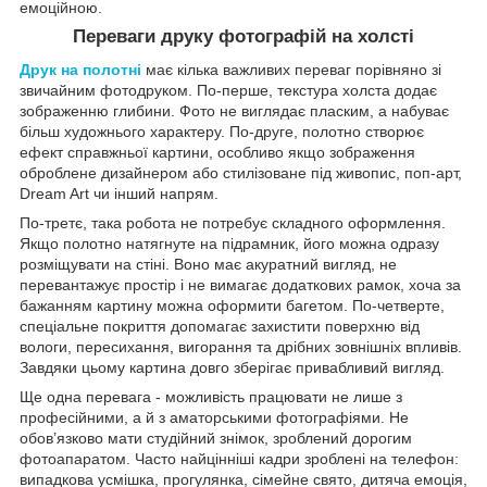
емоційною.
Переваги друку фотографій на холсті
Друк на полотні
має кілька важливих переваг порівняно зі
звичайним фотодруком. По-перше, текстура холста додає
зображенню глибини. Фото не виглядає пласким, а набуває
більш художнього характеру. По-друге, полотно створює
ефект справжньої картини, особливо якщо зображення
оброблене дизайнером або стилізоване під живопис, поп-арт,
Dream Art чи інший напрям.
По-третє, така робота не потребує складного оформлення.
Якщо полотно натягнуте на підрамник, його можна одразу
розміщувати на стіні. Воно має акуратний вигляд, не
перевантажує простір і не вимагає додаткових рамок, хоча за
бажанням картину можна оформити багетом. По-четверте,
спеціальне покриття допомагає захистити поверхню від
вологи, пересихання, вигорання та дрібних зовнішніх впливів.
Завдяки цьому картина довго зберігає привабливий вигляд.
Ще одна перевага - можливість працювати не лише з
професійними, а й з аматорськими фотографіями. Не
обов’язково мати студійний знімок, зроблений дорогим
фотоапаратом. Часто найцінніші кадри зроблені на телефон:
випадкова усмішка, прогулянка, сімейне свято, дитяча емоція,