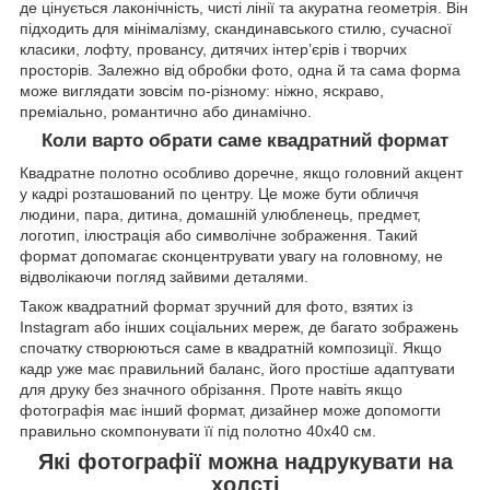
де цінується лаконічність, чисті лінії та акуратна геометрія. Він
підходить для мінімалізму, скандинавського стилю, сучасної
класики, лофту, провансу, дитячих інтер’єрів і творчих
просторів. Залежно від обробки фото, одна й та сама форма
може виглядати зовсім по-різному: ніжно, яскраво,
преміально, романтично або динамічно.
Коли варто обрати саме квадратний формат
Квадратне полотно особливо доречне, якщо головний акцент
у кадрі розташований по центру. Це може бути обличчя
людини, пара, дитина, домашній улюбленець, предмет,
логотип, ілюстрація або символічне зображення. Такий
формат допомагає сконцентрувати увагу на головному, не
відволікаючи погляд зайвими деталями.
Також квадратний формат зручний для фото, взятих із
Instagram або інших соціальних мереж, де багато зображень
спочатку створюються саме в квадратній композиції. Якщо
кадр уже має правильний баланс, його простіше адаптувати
для друку без значного обрізання. Проте навіть якщо
фотографія має інший формат, дизайнер може допомогти
правильно скомпонувати її під полотно 40х40 см.
Які фотографії можна надрукувати на
холсті