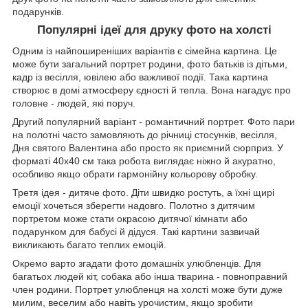
подарунків.
Популярні ідеї для друку фото на холсті
Одним із найпоширеніших варіантів є сімейна картина. Це
може бути загальний портрет родини, фото батьків із дітьми,
кадр із весілля, ювілею або важливої події. Така картина
створює в домі атмосферу єдності й тепла. Вона нагадує про
головне - людей, які поруч.
Другий популярний варіант - романтичний портрет. Фото пари
на полотні часто замовляють до річниці стосунків, весілля,
Дня святого Валентина або просто як приємний сюрприз. У
форматі 40х40 см така робота виглядає ніжно й акуратно,
особливо якщо обрати гармонійну кольорову обробку.
Третя ідея - дитяче фото. Діти швидко ростуть, а їхні щирі
емоції хочеться зберегти надовго. Полотно з дитячим
портретом може стати окрасою дитячої кімнати або
подарунком для бабусі й дідуся. Такі картини зазвичай
викликають багато теплих емоцій.
Окремо варто згадати фото домашніх улюбленців. Для
багатьох людей кіт, собака або інша тварина - повноправний
член родини. Портрет улюбленця на холсті може бути дуже
милим, веселим або навіть урочистим, якщо зробити