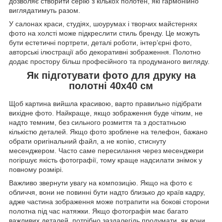
дозволяє створити серію з кількох полотен, які гармонійно
виглядатимуть разом.
У салонах краси, студіях, шоурумах і творчих майстернях
фото на холсті може підкреслити стиль бренду. Це можуть
бути естетичні портрети, деталі роботи, інтер’єрні фото,
авторські ілюстрації або декоративні зображення. Полотно
додає простору більш професійного та продуманого вигляду.
Як підготувати фото для друку на
полотні 40х40 см
Щоб картина вийшла красивою, варто правильно підібрати
вихідне фото. Найкраще, якщо зображення буде чітким, не
надто темним, без сильного розмиття та з достатньою
кількістю деталей. Якщо фото зроблене на телефон, бажано
обрати оригінальний файл, а не копію, стиснуту
месенджером. Часто саме пересилання через месенджери
погіршує якість фотографії, тому краще надсилати знімок у
повному розмірі.
Важливо звернути увагу на композицію. Якщо на фото є
обличчя, вони не повинні бути надто близько до країв кадру,
адже частина зображення може потрапити на бокові сторони
полотна під час натяжки. Якщо фотографія має багато
важливих деталей, потрібно заздалегідь продумати, як вони