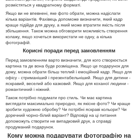
розмістяться у квадратному форматі.
Якщо ви не впевнені, яке фото обрати, можна надіслати
кілька варіантів. Фахівець допоможе визначити, який кадр
краще підійде для друку, а який може втратити якість після
збільшення. Також можна обговорити можливість створення
колажу, якщо хочеться використати не одну, а кілька
фотографій.
Корисні поради перед замовленням
Перед замовленням варто визначити, для кого створюється
картина та де вона буде розміщена. Якщо це подарунок для
дому, можна обрати більш теплий і емоційний кадр. Якщо для
офісу - стриманіший і презентабельніший. Якщо для дитини -
яскравий, веселий або казковий. Якщо для коханої людини -
романтичний і ніжний.
Також потрібно подумати про стиль. Чи має картина
виглядати максимально природно, як якісне фото? Чи краще
зробити художню обробку? Чи потрібні яскраві кольори? Чи
доречний чорно-білий варіант? Відповіді на ці питання
допоможуть створити не випадковий друк, а справді
продуманий подарунок.
Кому можна подарувати фотографію на