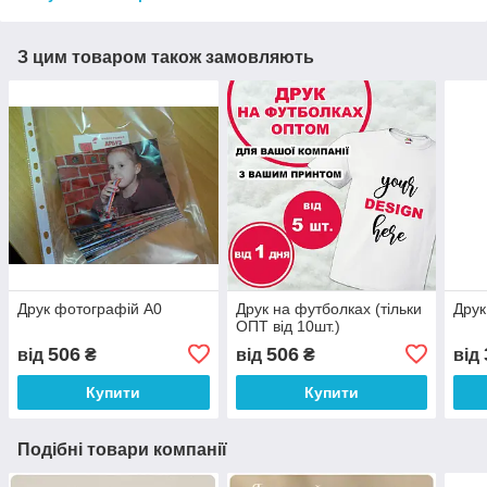
З цим товаром також замовляють
Друк фотографій А0
Друк на футболках (тільки
Друк
ОПТ від 10шт.)
506
506
від
₴
від
₴
від
Купити
Купити
Подібні товари компанії