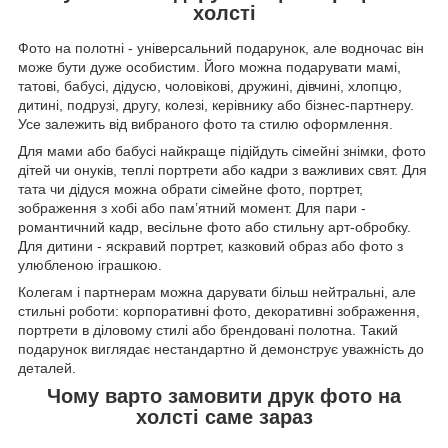
холсті
Фото на полотні - універсальний подарунок, але водночас він
може бути дуже особистим. Його можна подарувати мамі,
татові, бабусі, дідусю, чоловікові, дружині, дівчині, хлопцю,
дитині, подрузі, другу, колезі, керівнику або бізнес-партнеру.
Усе залежить від вибраного фото та стилю оформлення.
Для мами або бабусі найкраще підійдуть сімейні знімки, фото
дітей чи онуків, теплі портрети або кадри з важливих свят. Для
тата чи дідуся можна обрати сімейне фото, портрет,
зображення з хобі або пам’ятний момент. Для пари -
романтичний кадр, весільне фото або стильну арт-обробку.
Для дитини - яскравий портрет, казковий образ або фото з
улюбленою іграшкою.
Колегам і партнерам можна дарувати більш нейтральні, але
стильні роботи: корпоративні фото, декоративні зображення,
портрети в діловому стилі або брендовані полотна. Такий
подарунок виглядає нестандартно й демонструє уважність до
деталей.
Чому варто замовити друк фото на
холсті саме зараз