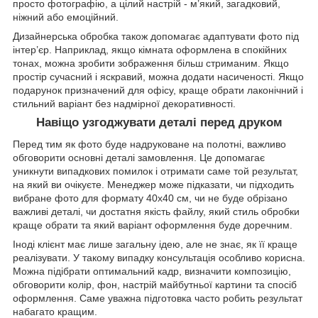
просто фотографію, а цілий настрій - м’який, загадковий,
ніжний або емоційний.
Дизайнерська обробка також допомагає адаптувати фото під
інтер’єр. Наприклад, якщо кімната оформлена в спокійних
тонах, можна зробити зображення більш стриманим. Якщо
простір сучасний і яскравий, можна додати насиченості. Якщо
подарунок призначений для офісу, краще обрати лаконічний і
стильний варіант без надмірної декоративності.
Навіщо узгоджувати деталі перед друком
Перед тим як фото буде надруковане на полотні, важливо
обговорити основні деталі замовлення. Це допомагає
уникнути випадкових помилок і отримати саме той результат,
на який ви очікуєте. Менеджер може підказати, чи підходить
вибране фото для формату 40х40 см, чи не буде обрізано
важливі деталі, чи достатня якість файлу, який стиль обробки
краще обрати та який варіант оформлення буде доречним.
Іноді клієнт має лише загальну ідею, але не знає, як її краще
реалізувати. У такому випадку консультація особливо корисна.
Можна підібрати оптимальний кадр, визначити композицію,
обговорити колір, фон, настрій майбутньої картини та спосіб
оформлення. Саме уважна підготовка часто робить результат
набагато кращим.