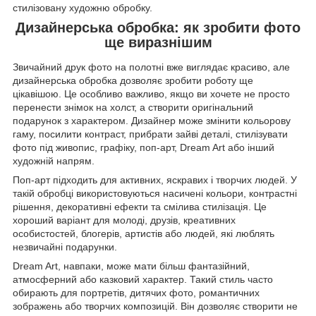
стилізовану художню обробку.
Дизайнерська обробка: як зробити фото
ще виразнішим
Звичайний друк фото на полотні вже виглядає красиво, але
дизайнерська обробка дозволяє зробити роботу ще
цікавішою. Це особливо важливо, якщо ви хочете не просто
перенести знімок на холст, а створити оригінальний
подарунок з характером. Дизайнер може змінити кольорову
гаму, посилити контраст, прибрати зайві деталі, стилізувати
фото під живопис, графіку, поп-арт, Dream Art або інший
художній напрям.
Поп-арт підходить для активних, яскравих і творчих людей. У
такій обробці використовуються насичені кольори, контрастні
рішення, декоративні ефекти та смілива стилізація. Це
хороший варіант для молоді, друзів, креативних
особистостей, блогерів, артистів або людей, які люблять
незвичайні подарунки.
Dream Art, навпаки, може мати більш фантазійний,
атмосферний або казковий характер. Такий стиль часто
обирають для портретів, дитячих фото, романтичних
зображень або творчих композицій. Він дозволяє створити не