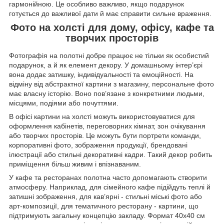
гармонійною. Це особливо важливо, якщо подарунок
готується до важливої дати й має справити сильне враження.
Фото на холсті для дому, офісу, кафе та
творчих просторів
Фотографія на полотні добре працює не тільки як особистий
подарунок, а й як елемент декору. У домашньому інтер’єрі
вона додає затишку, індивідуальності та емоційності. На
відміну від абстрактної картини з магазину, персональне фото
має власну історію. Воно пов’язане з конкретними людьми,
місцями, подіями або почуттями.
В офісі картини на холсті можуть використовуватися для
оформлення кабінетів, переговорних кімнат, зон очікування
або творчих просторів. Це можуть бути портрети команди,
корпоративні фото, зображення продукції, брендовані
ілюстрації або стильні декоративні кадри. Такий декор робить
приміщення більш живим і впізнаваним.
У кафе та ресторанах полотна часто допомагають створити
атмосферу. Наприклад, для сімейного кафе підійдуть теплі й
затишні зображення, для кав’ярні - стильні міські фото або
арт-композиції, для тематичного ресторану - картини, що
підтримують загальну концепцію закладу. Формат 40х40 см