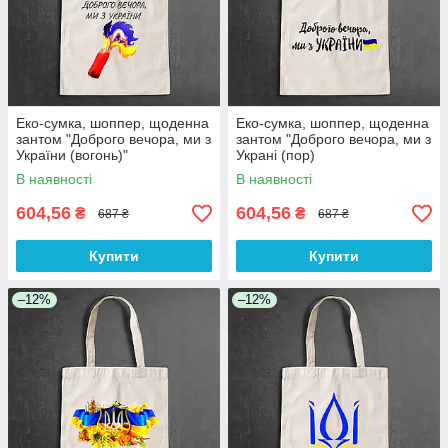
Еко-сумка, шоппер, щоденна
Еко-сумка, шоппер, щоденна
зантом "Доброго вечора, ми з
зантом "Доброго вечора, ми з
України (вогонь)"
Украні (пор)
В наявності
В наявності
604,56
604,56
₴
₴
687 ₴
687 ₴
Купити
Купити
–12%
–12%