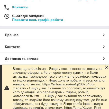
Контакти
Сьогодні вихідний
Показати весь графік роботи
Про нас
Природа планети Земля – тенденція XXI
Контакти
століття
Доставка та оплата
Сьогодні проблеми пов'язані з екологічною ситуацією всієї
планети актуальні як ніколи. Виробники одноразових
пластикових пакетів, які вкоренилися в нашому
Вітаю, це arbuz.in.ua - Якщо у вас питання по товару, то
Графік роботи
спочатку оформіть його через кнопку купити, і з Вами
повсякденному побуті, завдають непоправної шкоди
зв'яжеться менеджер і все уточнить по розмірах, кольорах
довкіллю. Адже всього один такий пакет буде розкладатися
та інших різновидах. - Якщо хочете побачити весь каталог
більше 100 років. А скільки їх щорічно викидається?
Повна версія сайту
товарів, то він тут: https://arbuz.in.ua/ua/g28373488-
Тисячами.
magazin - Якщо у вас питання по послугах, то опишіть тут
його докладніше з параметрами: тираж, розмір,
Всього кілька років тому на ринках з'явилися різні екологічні
Сайт створено на маркетплейсі
Prom.ua
кольоровість і тп... - Якщо у вас питання по оплаченому
аксесуари, в тому числі і сумка шопер. Спершу вони були
товару, то задайте його вашому менеджеру там, де Ви вже
тьмяними і не викликали інтерес у споживача, але після того,
спілкувались, так буде швидше Якщо треба інша швидка
Політика конфіденційності
як на них стали наноситься різні малюнки та логотипи
відповідь, то пишіть в телеграм: https://t.me/Kavun_Print