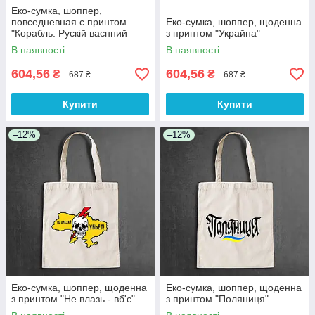
Еко-сумка, шоппер,
повседневная с принтом
Еко-сумка, шоппер, щоденна
"Корабль: Рускій ваєнний
з принтом "Украйна"
корабль іді нах..."
В наявності
В наявності
604,56
604,56
₴
₴
687 ₴
687 ₴
Купити
Купити
–12%
–12%
Еко-сумка, шоппер, щоденна
Еко-сумка, шоппер, щоденна
з принтом "Не влазь - вб'є"
з принтом "Поляниця"