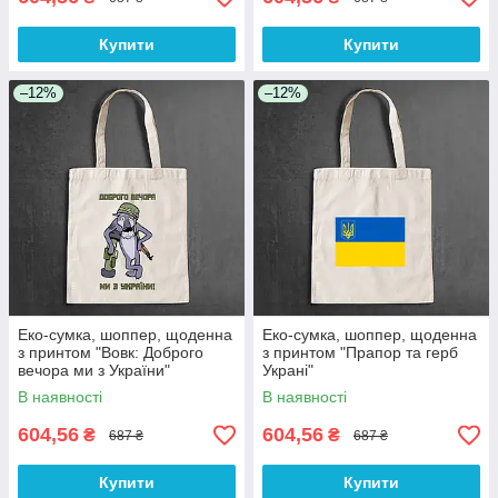
Купити
Купити
–12%
–12%
Еко-сумка, шоппер, щоденна
Еко-сумка, шоппер, щоденна
з принтом "Вовк: Доброго
з принтом "Прапор та герб
вечора ми з України"
Украні"
В наявності
В наявності
604,56
604,56
₴
₴
687 ₴
687 ₴
Купити
Купити