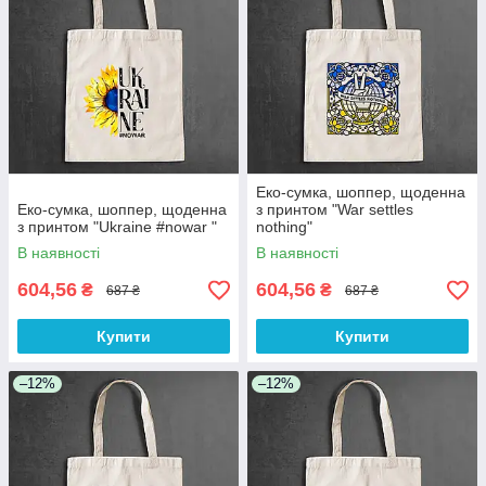
Еко-сумка, шоппер, щоденна
Еко-сумка, шоппер, щоденна
з принтом "War settles
з принтом "Ukraine #nowar "
nothing"
В наявності
В наявності
604,56
604,56
₴
₴
687 ₴
687 ₴
Купити
Купити
–12%
–12%