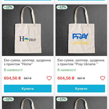
–12%
–12%
Еко-сумка, шоппер, щоденна
Еко-сумка, шоппер, щоденна
з принтом "Home"
з принтом "Pray Ukraine "
В наявності
В наявності
604,56
604,56
₴
₴
687 ₴
687 ₴
Купити
Купити
–12%
–12%