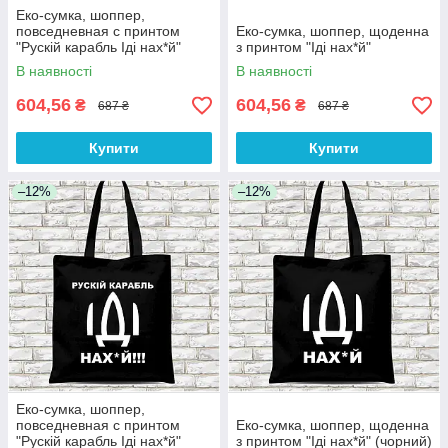
Еко-сумка, шоппер,
повседневная с принтом
Еко-сумка, шоппер, щоденна
"Рускій карабль Іді нах*й"
з принтом "Іді нах*й"
В наявності
В наявності
604,56
604,56
₴
₴
687 ₴
687 ₴
Купити
Купити
–12%
–12%
Еко-сумка, шоппер,
повседневная с принтом
Еко-сумка, шоппер, щоденна
"Рускій карабль Іді нах*й"
з принтом "Іді нах*й" (чорний)