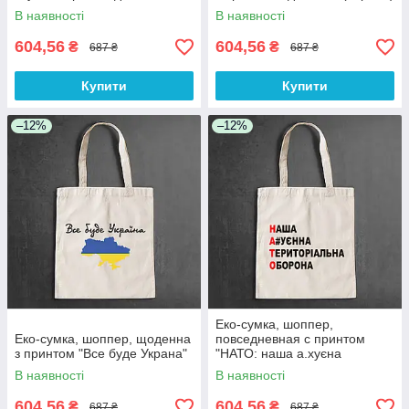
(черная)
В наявності
В наявності
604,56
604,56
₴
₴
687 ₴
687 ₴
Купити
Купити
–12%
–12%
Еко-сумка, шоппер,
Еко-сумка, шоппер, щоденна
повседневная с принтом
з принтом "Все буде Украна"
"НАТО: наша а.хуєна
територіальна оборона"
В наявності
В наявності
604,56
604,56
₴
₴
687 ₴
687 ₴