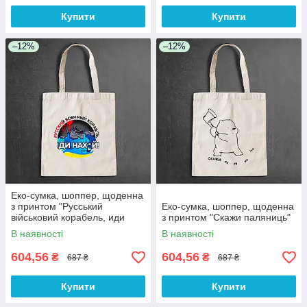
Купити
Купити
–12%
–12%
Еко-сумка, шоппер, щоденна
з принтом "Русський
Еко-сумка, шоппер, щоденна
військовий корабель, иди
з принтом "Скажи паляниць"
нах*й"
В наявності
В наявності
604,56
604,56
₴
₴
687 ₴
687 ₴
Купити
Купити