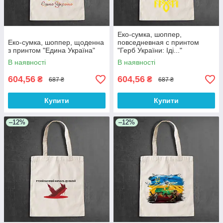
Еко-сумка, шоппер,
Еко-сумка, шоппер, щоденна
повседневная с принтом
з принтом "Едина Україна"
"Герб України: Іді..."
В наявності
В наявності
604,56
604,56
₴
₴
687 ₴
687 ₴
Купити
Купити
–12%
–12%