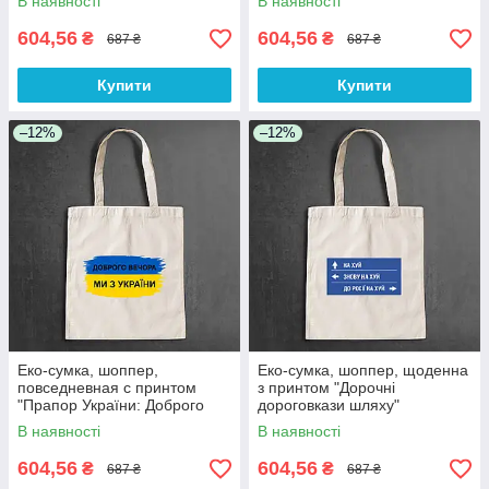
В наявності
В наявності
604,56
604,56
₴
₴
687 ₴
687 ₴
Купити
Купити
–12%
–12%
Еко-сумка, шоппер,
Еко-сумка, шоппер, щоденна
повседневная с принтом
з принтом "Дорочні
"Прапор України: Доброго
дороговкази шляху"
вечора, ми з України"
В наявності
В наявності
604,56
604,56
₴
₴
687 ₴
687 ₴