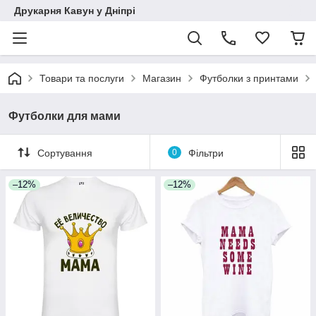
Друкарня Кавун у Дніпрі
Товари та послуги
Магазин
Футболки з принтами
Футболки для мами
Сортування
0
Фільтри
–12%
–12%