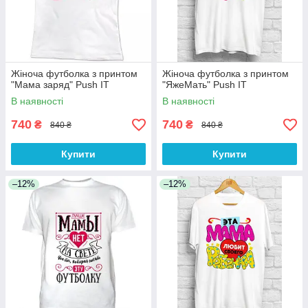
Жіноча футболка з принтом
Жіноча футболка з принтом
"Мама заряд" Push IT
"ЯжеМать" Push IT
В наявності
В наявності
740
740
₴
₴
840 ₴
840 ₴
Купити
Купити
–12%
–12%