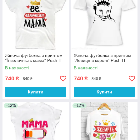
Жіноча футболка з принтом
Жіноча футболка з принтом
"Її величність мама" Push IT
"Левиця в короні" Push IT
В наявності
В наявності
740
740
₴
₴
840 ₴
840 ₴
Купити
Купити
–12%
–12%