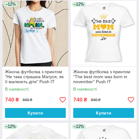
–12%
–12%
Жіноча футболка з принтом
Жіноча футболка з принтом
"Не така страшна Матуся, як
"The best mom was born in
її малюють діти" Push IT
november" Push IT
В наявності
В наявності
740
740
₴
₴
840 ₴
840 ₴
Купити
Купити
–12%
–12%