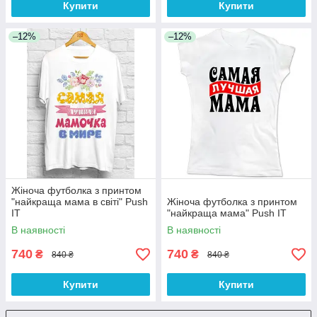
Купити
Купити
–12%
–12%
Жіноча футболка з принтом
"найкраща мама в світі" Push
Жіноча футболка з принтом
IT
"найкраща мама" Push IT
В наявності
В наявності
740
740
₴
₴
840 ₴
840 ₴
Купити
Купити