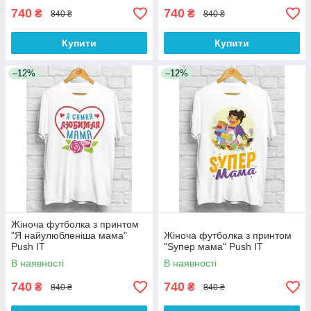
740
740
₴
₴
840 ₴
840 ₴
Купити
Купити
–12%
–12%
Жіноча футболка з принтом
"Я найулюбленіша мама"
Жіноча футболка з принтом
Push IT
"Ѕупер мама" Push IT
В наявності
В наявності
740
740
₴
₴
840 ₴
840 ₴