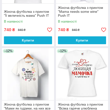
Жіноча футболка з принтом
Жіноча футболка з принтом
"Mama needs some wine"
"Її величність мама" Push IT
Push IT
В наявності
В наявності
740
740
₴
₴
840 ₴
840 ₴
Купити
Купити
–12%
–12%
Жіноча футболка з принтом
Жіноча футболка з принтом
"Мами як гудзики, на них все
"Всіма гаряче улюблена