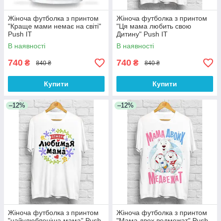
Жіноча футболка з принтом
Жіноча футболка з принтом
"Краще мами немає на світі"
"Ця мама любить свою
Push IT
Дитину" Push IT
В наявності
В наявності
740
740
₴
₴
840 ₴
840 ₴
Купити
Купити
–12%
–12%
Жіноча футболка з принтом
Жіноча футболка з принтом
"найулюбленіша мама" Push
"Мама двох ведмежат" Push