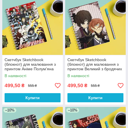
Скетчбук Sketchbook
Скетчбук Sketchbook
(блокнот) для малювання з
(блокнот) для малювання з
принтом Аніме Полум'яна
принтом Великий з бродячих
бригада пожежників, Enen no
псів Звір 5
В наявності
В наявності
Shouboutai, Fire Force
499,50
499,50
₴
₴
555 ₴
555 ₴
Купити
Купити
–10%
–10%