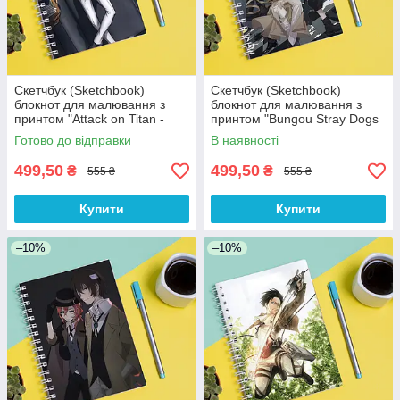
Скетчбук (Sketchbook)
Скетчбук (Sketchbook)
блокнот для малювання з
блокнот для малювання з
принтом "Attack on Titan -
принтом "Bungou Stray Dogs
Вторгнення титанів 13"
- Бродячі пси 4"
Готово до відправки
В наявності
499,50
499,50
₴
₴
555 ₴
555 ₴
Купити
Купити
–10%
–10%