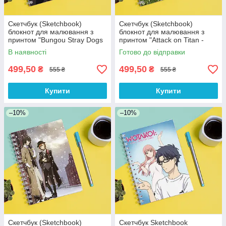
Скетчбук (Sketchbook)
Скетчбук (Sketchbook)
блокнот для малювання з
блокнот для малювання з
принтом "Bungou Stray Dogs
принтом "Attack on Titan -
- Бродячі пси 6"
Вторгнення титанів 3"
В наявності
Готово до відправки
499,50
499,50
₴
₴
555 ₴
555 ₴
Купити
Купити
–10%
–10%
Скетчбук (Sketchbook)
Скетчбук Sketchbook