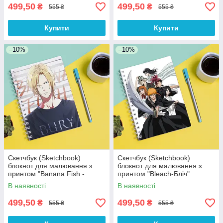
499,50
499,50
₴
₴
555 ₴
555 ₴
Купити
Купити
–10%
–10%
Скетчбук (Sketchbook)
Скетчбук (Sketchbook)
блокнот для малювання з
блокнот для малювання з
принтом "Banana Fish -
принтом "Bleach-Бліч"
Бананова риба 1"
В наявності
В наявності
499,50
499,50
₴
₴
555 ₴
555 ₴