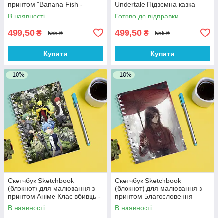
принтом "Banana Fish -
Undertale Підземна казка
Бананова риба 3"
В наявності
Готово до відправки
499,50
499,50
₴
₴
555 ₴
555 ₴
Купити
Купити
–10%
–10%
Скетчбук Sketchbook
Скетчбук Sketchbook
(блокнот) для малювання з
(блокнот) для малювання з
принтом Аніме Клас вбивць -
принтом Благословення
Ansatsu Kyoushitsu
небожителів-Tian Guan Ci Fu
В наявності
В наявності
1