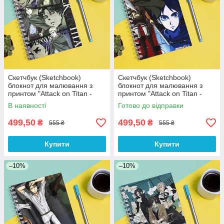
Скетчбук (Sketchbook)
Скетчбук (Sketchbook)
блокнот для малювання з
блокнот для малювання з
принтом "Attack on Titan -
принтом "Attack on Titan -
Вторгнення титанів 9"
Вторгнення титанів 12"
В наявності
Готово до відправки
499,50
499,50
₴
₴
555 ₴
555 ₴
Купити
Купити
–10%
–10%