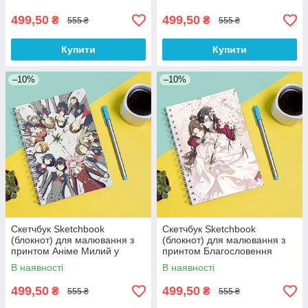
499,50
499,50
₴
₴
555 ₴
555 ₴
Купити
Купити
–10%
–10%
Скетчбук Sketchbook
Скетчбук Sketchbook
(блокнот) для малювання з
(блокнот) для малювання з
принтом Аніме Милий у
принтом Благословення
Франксі-Darling in the FranXX
небожителів-Tian Guan Ci Fu-
В наявності
В наявності
Heaven Official's Blessi
499,50
499,50
₴
₴
555 ₴
555 ₴