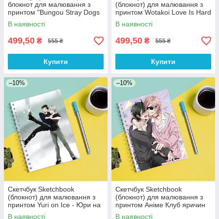
блокнот для малювання з
(блокнот) для малювання з
принтом "Bungou Stray Dogs
принтом Wotakoi Love Is Hard
- Бродячі пси 2"
for Otaku - Так складно
В наявності
В наявності
любити отаку
499,50
499,50
₴
₴
555 ₴
555 ₴
Купити
Купити
–10%
–10%
Скетчбук Sketchbook
Скетчбук Sketchbook
(блокнот) для малювання з
(блокнот) для малювання з
принтом Yuri on Ice - Юри на
принтом Аніме Клуб яричин
льоду 4
Yarichin Bitch-bu
В наявності
В наявності