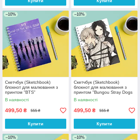
Купити
Купити
–10%
–10%
Скетчбук (Sketchbook)
Скетчбук (Sketchbook)
блокнот для малювання з
блокнот для малювання з
принтом "BTS"
принтом "Bungou Stray Dogs
- Бродячі пси 12"
В наявності
В наявності
499,50
499,50
₴
₴
555 ₴
555 ₴
Купити
Купити
–10%
–10%