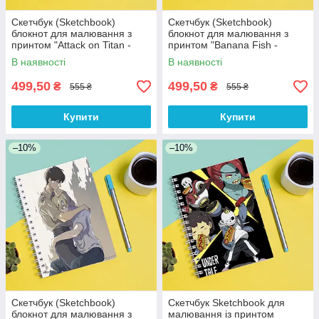
Скетчбук (Sketchbook)
Скетчбук (Sketchbook)
блокнот для малювання з
блокнот для малювання з
принтом "Attack on Titan -
принтом "Banana Fish -
Вторгнення титанів 7"
Бананова риба"
В наявності
В наявності
499,50
499,50
₴
₴
555 ₴
555 ₴
Купити
Купити
–10%
–10%
Скетчбук (Sketchbook)
Скетчбук Sketchbook для
блокнот для малювання з
малювання із принтом