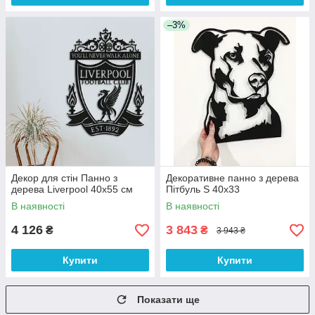
–3%
Декор для стін Панно з
Декоративне панно з дерева
дерева Liverpool 40х55 см
Пітбуль S 40х33
В наявності
В наявності
4 126
3 843
₴
₴
3 943 ₴
Купити
Купити
Показати ще