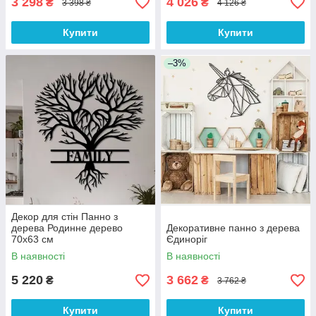
3 298
4 026
₴
₴
3 398 ₴
4 126 ₴
Купити
Купити
–3%
Декор для стін Панно з
дерева Родинне дерево
Декоративне панно з дерева
70х63 см
Єдиноріг
В наявності
В наявності
5 220
3 662
₴
₴
3 762 ₴
Купити
Купити