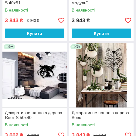
S 40х51
модуль"
В наявності
В наявності
3 843
3 943
₴
₴
3 943 ₴
Купити
Купити
–3%
–3%
Декоративне панно з дерева
Декоративне панно з дерева
Єнот S 50х40
Вовк
В наявності
В наявності
3 662
3 843
₴
₴
3 762 ₴
3 943 ₴