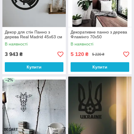
Декор для стін Панно з
Декоративне панно з дерева
дерева Real Madrid 45х63 см
Фламінго 70х50
В наявності
В наявності
3 943
5 120
₴
₴
5 220 ₴
Купити
Купити
–2%