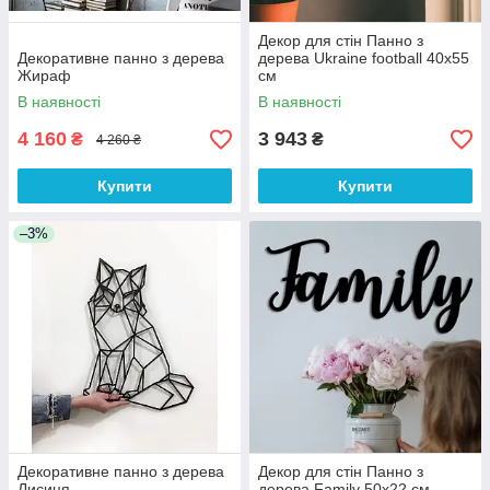
Декор для стін Панно з
Декоративне панно з дерева
дерева Ukraine football 40х55
Жираф
см
В наявності
В наявності
4 160
3 943
₴
₴
4 260 ₴
Купити
Купити
–3%
Декоративне панно з дерева
Декор для стін Панно з
Лисиця
дерева Family 50х22 см