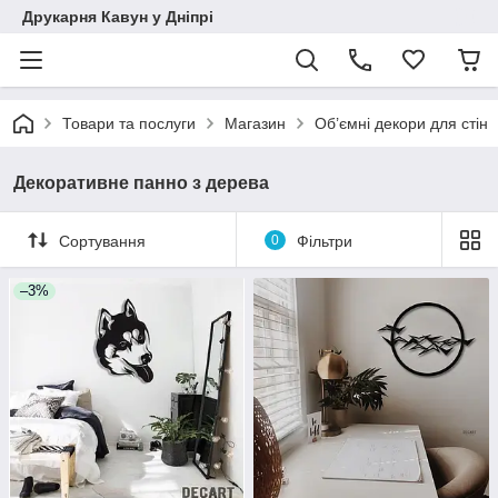
Друкарня Кавун у Дніпрі
Товари та послуги
Магазин
Об’ємні декори для стін
Декоративне панно з дерева
Сортування
0
Фільтри
–3%