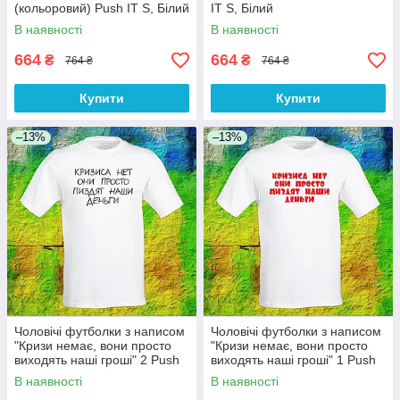
(кольоровий) Push IT S, Білий
IT S, Білий
В наявності
В наявності
664
664
₴
₴
764 ₴
764 ₴
Купити
Купити
–13%
–13%
Чоловічі футболки з написом
Чоловічі футболки з написом
"Кризи немає, вони просто
"Кризи немає, вони просто
виходять наші гроші" 2 Push
виходять наші гроші" 1 Push
IT XS, Білий
IT S, Білий
В наявності
В наявності