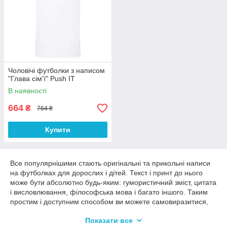
Чоловічі футболки з написом
"Глава сім'ї" Push IT
В наявності
664
₴
764 ₴
Купити
Все популярнішими стають оригінальні та прикольні написи
на футболках для дорослих і дітей. Текст і принт до нього
може бути абсолютно будь-яким: гумористичний зміст, цитата
і висловлювання, філософська мова і багато іншого. Таким
простим і доступним способом ви можете самовиразитися,
зробити гучну заяву на весь світ і навіть зізнатися в своїх
Показати все
почуттях. Саме це викликає масовий попит на оформлення