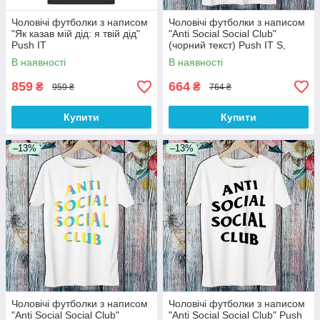
Чоловічі футболки з написом
Чоловічі футболки з написом
"Як казав мій дід: я твій дід"
"Anti Social Social Club"
Push IT
(чорний текст) Push IT S,
Білий
В наявності
В наявності
859
664
₴
₴
959 ₴
764 ₴
Купити
Купити
–13%
–13%
Чоловічі футболки з написом
Чоловічі футболки з написом
"Anti Social Social Club"
"Anti Social Social Club" Push