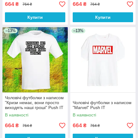
664
664
₴
₴
764 ₴
764 ₴
Купити
Купити
–13%
–13%
Чоловічі футболки з написом
"Кризи немає, вони просто
Чоловічі футболки з написом
виходять наші гроші" Push IT
"Marvel" Push IT
S, Білий
В наявності
В наявності
664
664
₴
₴
764 ₴
764 ₴