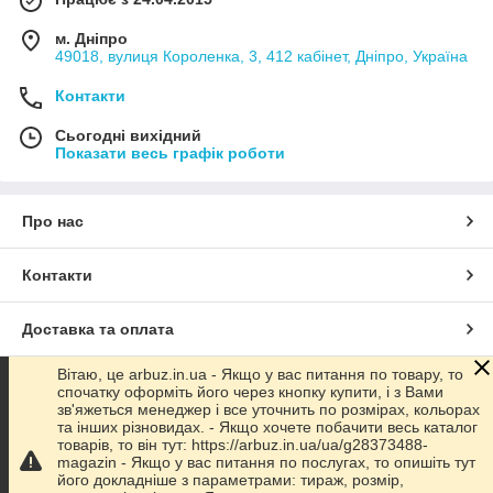
дизайн, а ми візьмемося за його нанесення на різний
текстиль.
м. Дніпро
Багато хто називає це нестандартне протягом «всі
49018, вулиця Короленка, 3, 412 кабінет, Дніпро, Україна
адидасно», де жартівливі принти і тексти відповідно до
тематики антибренда дозволяють власникам оригінальної
Контакти
одягу бути на щабель вище всіх інших. Ви точно підніміть
настрій собі і оточуючим. Достатньо лише визначитися з
Сьогодні вихідний
Показати весь графік роботи
розміром і кольором основи, а також самим малюнком. Ми
пропонуємо найпопулярніші варіанти:
· Стелла Макарони;
Про нас
· Королева Єдинорогів;
· Miau miau кіс-кіс-кіс;
Контакти
· KAR Лагерфельд;
· He ebay мені мізки;
Доставка та оплата
· Джорджо Армения;
Вітаю, це arbuz.in.ua - Якщо у вас питання по товару, то
Графік роботи
· Луи Моветтон;
спочатку оформіть його через кнопку купити, і з Вами
зв'яжеться менеджер і все уточнить по розмірах, кольорах
· Гуси;
та інших різновидах. - Якщо хочете побачити весь каталог
Повна версія сайту
· Прадам;
товарів, то він тут: https://arbuz.in.ua/ua/g28373488-
magazin - Якщо у вас питання по послугах, то опишіть тут
· Щавель и пр.
його докладніше з параметрами: тираж, розмір,
Сайт створено на маркетплейсі
Prom.ua