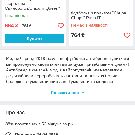
"Королева
Єдинорогов/Unicorn Queen"
Push IT
Футболка з принтом "Chupa
В наявності
Chups" Push IT
664
Немає в наявності
₴
764 ₴
764
₴
Купити
Модний тренд 2019 року – це футболки антибренд, купити які
ми пропонуємо своїм клієнтам за дуже привабливими цінами!
Антибренд в сучасній моді є найпопулярнішим напрямком,
де дизайнери переробляють логотипи та назви світових
брендів на гумористичний лад. Гумористи та модники
обов'язково докуповують в свій гардероб кілька стильних
Показати все
футболок.
На сторінках нашого сайту ви знайдете нешкідливі і смішні
пародії на найвідоміші марки, їх просто неможливо не
Про нас
помітити в натовпі людей. Асортимент постійно збільшується,
адже цю ідею підхопили багато. Крім того, скориставшись
88% позитивних з 52 відгуків за рік
нашими послугами, ви зможете не тільки придбати футболку
2019 з принтами, але і самостійно придумати аналогічний
Працює з 24.04.2015