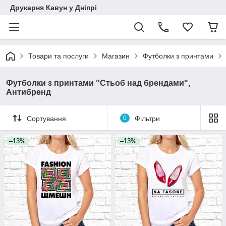
Друкарня Кавун у Дніпрі
Товари та послуги
Магазин
Футболки з принтами
Футболки з принтами "Стьоб над брендами",
Антибренд
Сортування
0
Фільтри
–13%
–13%