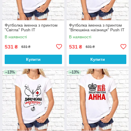
Футболка іменна з принтом
Футболка іменна з принтом
"Світла" Push IT
"Вітюшкіна наїзниця" Push IT
В наявності
В наявності
531
531
₴
₴
631 ₴
631 ₴
Купити
Купити
–13%
–13%