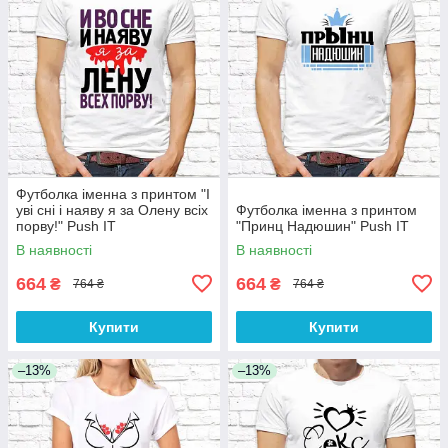
Футболка іменна з принтом "І
уві сні і наяву я за Олену всіх
Футболка іменна з принтом
порву!" Push IT
"Принц Надюшин" Push IT
В наявності
В наявності
664
664
₴
₴
764 ₴
764 ₴
Купити
Купити
–13%
–13%