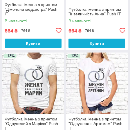
Футболка іменна з принтом
"Дімочкіна медсестра" Push
Футболка іменна з принтом
IT
"Її величність Анна" Push IT
В наявності
В наявності
664
664
₴
₴
764 ₴
764 ₴
Купити
Купити
–13%
–13%
Футболка іменна з принтом
Футболка іменна з принтом
"Одружений з Марією" Push
"Одружена з Артемом" Push
IT
IT