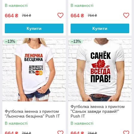
В наявності
В наявності
664
664
₴
₴
764 ₴
764 ₴
Купити
Купити
–13%
–13%
Футболка іменна з принтом
Футболка іменна з принтом
"Саньок завжди правий!"
"Льоночка безцінна" Push IT
Push IT
В наявності
В наявності
664
664
₴
₴
764 ₴
764 ₴