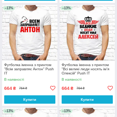
–13%
–13%
Футболка іменна з принтом
Футболка іменна з принтом
"Всім заправляє Антон" Push
"Всі великі люди носять ім'я
IT
Олексій" Push IT
В наявності
В наявності
664
664
₴
₴
764 ₴
764 ₴
Купити
Купити
–13%
–13%