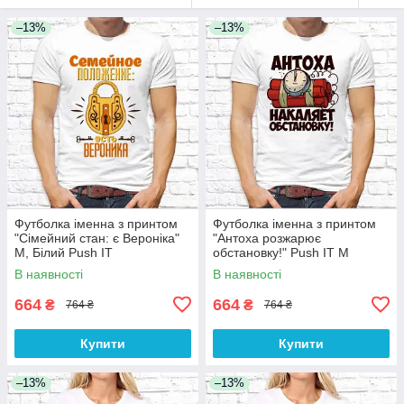
–13%
–13%
Футболка іменна з принтом
Футболка іменна з принтом
"Сімейний стан: є Вероніка"
"Антоха розжарює
M, Білий Push IT
обстановку!" Push IT M
В наявності
В наявності
664
664
₴
₴
764 ₴
764 ₴
Купити
Купити
–13%
–13%