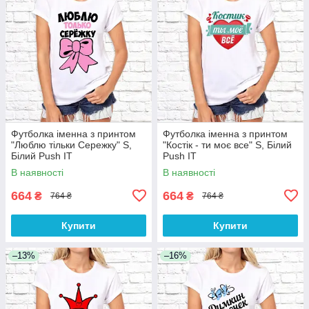
Футболка іменна з принтом
Футболка іменна з принтом
"Люблю тільки Сережку" S,
"Костік - ти моє все" S, Білий
Білий Push IT
Push IT
В наявності
В наявності
664
664
₴
₴
764 ₴
764 ₴
Купити
Купити
–13%
–16%