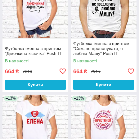
Футболка іменна з принтом
Футболка іменна з принтом
"Секс не пропонувати, я
"Дімочкина кішечка" Push IT
люблю Машу" Push IT
В наявності
В наявності
664
664
₴
₴
764 ₴
764 ₴
Купити
Купити
–13%
–13%