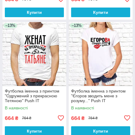
Купити
Купити
–13%
–13%
Футболка іменна з принтом
Футболка іменна з принтом
"Одружений з прекрасною
"Єгоров зводить мене з
Тетяною" Push IT
розуму..." Push IT
В наявності
В наявності
664
664
₴
₴
764 ₴
764 ₴
Купити
Купити