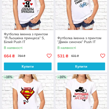
Футболка іменна з принтом
"Я Льошкіна принцеса" S,
Футболка іменна з принтом
Білий Push IT
"Дімкін синочок" Push IT
В наявності
В наявності
664
531
₴
₴
764 ₴
631 ₴
Купити
Купити
–16%
–16%