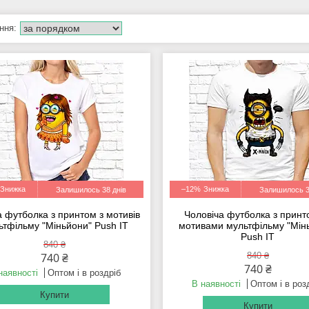
–12%
Залишилось 38 днів
Залишилось 3
 футболка з принтом з мотивів
Чоловіча футболка з принт
ьтфільму "Міньйони" Push IT
мотивами мультфільму "Мін
Push IT
840 ₴
740 ₴
840 ₴
740 ₴
наявності
Оптом і в роздріб
В наявності
Оптом і в роз
Купити
Купити