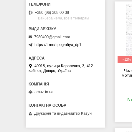
+380 (96) 308-00-38
Вайбера нема, все в телеграм
7980400@gmail.com
https://t.me/tipografiya_dp1
–12%
49018, вулиця Короленка, 3, 412
Чол
кабінет, Дніпро, Україна
моти
arbuz.in.ua
В 
Друкарня та видавництво Кавун