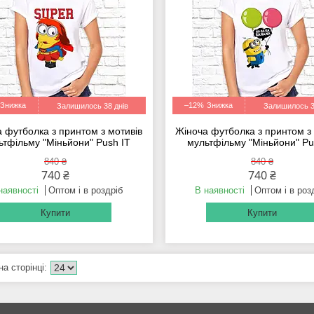
–12%
Залишилось 38 днів
Залишилось 3
 футболка з принтом з мотивів
Жіноча футболка з принтом з
ьтфільму "Міньйони" Push IT
мультфільму "Міньйони" Pu
840 ₴
840 ₴
740 ₴
740 ₴
наявності
Оптом і в роздріб
В наявності
Оптом і в роз
Купити
Купити