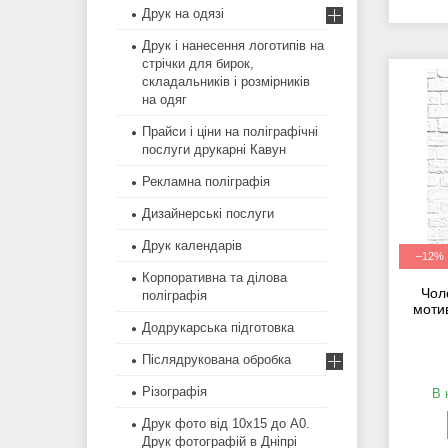
Друк на одязі
Друк і нанесення логотипів на
стрічки для бирок,
складальників і розмірників
на одяг
Прайси і ціни на поліграфічні
послуги друкарні Кавун
Рекламна поліграфія
Дизайнерські послуги
Друк календарів
–12%
Корпоративна та ділова
Чол
поліграфія
моти
Додрукарська підготовка
Післядрукована обробка
Різографія
В 
Друк фото від 10х15 до А0.
Друк фотографій в Дніпрі