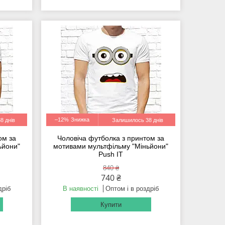
–12%
8 днів
Залишилось 38 днів
ом за
Чоловіча футболка з принтом за
ьйони"
мотивами мультфільму "Міньйони"
Push IT
840 ₴
740 ₴
дріб
В наявності
Оптом і в роздріб
Купити