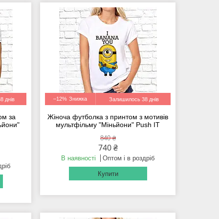
–12%
8 днів
Залишилось 38 днів
ом за
Жіноча футболка з принтом з мотивів
ьйони"
мультфільму "Міньйони" Push IT
840 ₴
740 ₴
В наявності
Оптом і в роздріб
дріб
Купити