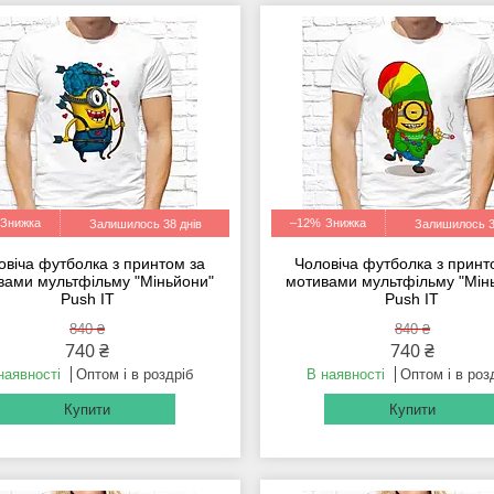
–12%
Залишилось 38 днів
Залишилось 3
овіча футболка з принтом за
Чоловіча футболка з принт
вами мультфільму "Міньйони"
мотивами мультфільму "Мін
Push IT
Push IT
840 ₴
840 ₴
740 ₴
740 ₴
наявності
Оптом і в роздріб
В наявності
Оптом і в роз
Купити
Купити