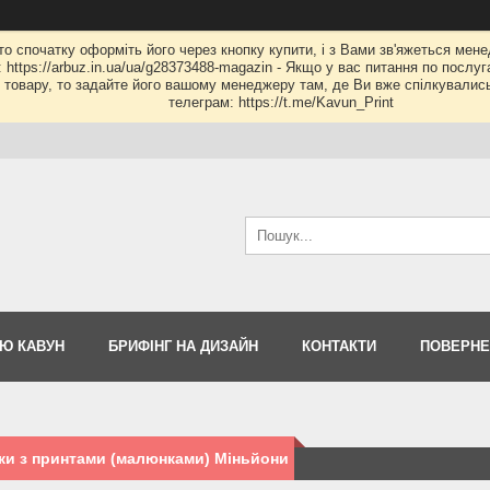
 то спочатку оформіть його через кнопку купити, і з Вами зв'яжеться мене
: https://arbuz.in.ua/ua/g28373488-magazin - Якщо у вас питання по послу
му товару, то задайте його вашому менеджеру там, де Ви вже спілкувалис
телеграм: https://t.me/Kavun_Print
Ю КАВУН
БРИФІНГ НА ДИЗАЙН
КОНТАКТИ
ПОВЕРНЕ
и з принтами (малюнками) Міньйони