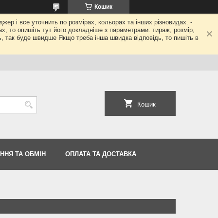
Кошик
джер і все уточнить по розмірах, кольорах та інших різновидах. -
гах, то опишіть тут його докладніше з параметрами: тираж, розмір,
ь, так буде швидше Якщо треба інша швидка відповідь, то пишіть в
Кошик
ННЯ ТА ОБМІН
ОПЛАТА ТА ДОСТАВКА