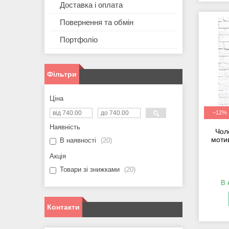
Доставка і оплата
Повернення та обмін
Портфоліо
Фільтри
Ціна
–12%
Наявність
Чол
моти
В наявності
20
Акція
Товари зі знижками
20
В 
Контакти