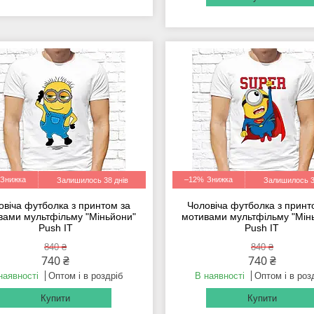
–12%
Залишилось 38 днів
Залишилось 3
овіча футболка з принтом за
Чоловіча футболка з принт
вами мультфільму "Міньйони"
мотивами мультфільму "Мін
Push IT
Push IT
840 ₴
840 ₴
740 ₴
740 ₴
наявності
Оптом і в роздріб
В наявності
Оптом і в роз
Купити
Купити