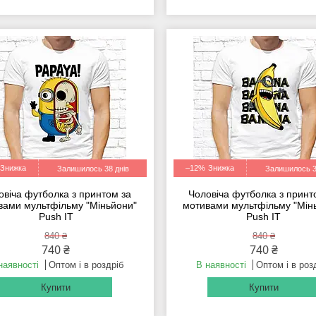
–12%
Залишилось 38 днів
Залишилось 3
овіча футболка з принтом за
Чоловіча футболка з принт
вами мультфільму "Міньйони"
мотивами мультфільму "Мін
Push IT
Push IT
840 ₴
840 ₴
740 ₴
740 ₴
наявності
Оптом і в роздріб
В наявності
Оптом і в роз
Купити
Купити