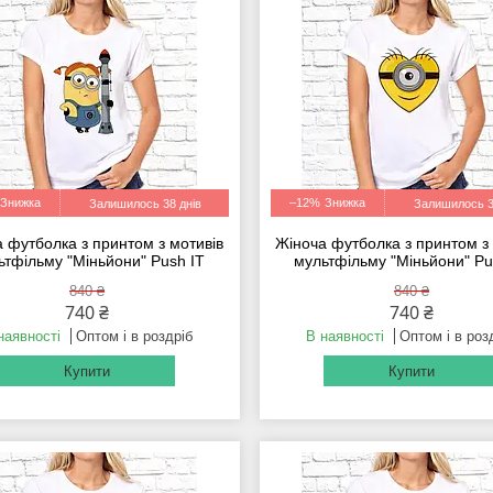
–12%
Залишилось 38 днів
Залишилось 3
 футболка з принтом з мотивів
Жіноча футболка з принтом з
ьтфільму "Міньйони" Push IT
мультфільму "Міньйони" Pu
840 ₴
840 ₴
740 ₴
740 ₴
наявності
Оптом і в роздріб
В наявності
Оптом і в роз
Купити
Купити