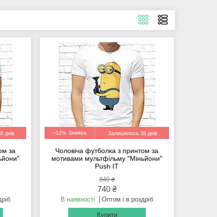
–12%
8 днів
Залишилось 38 днів
ом за
Чоловіча футболка з принтом за
ьйони"
мотивами мультфільму "Міньйони"
Push IT
840 ₴
740 ₴
дріб
В наявності
Оптом і в роздріб
Купити