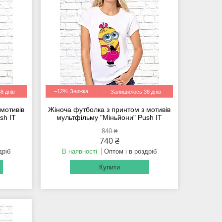
–12%
8 днів
Залишилось 38 днів
 мотивів
Жіноча футболка з принтом з мотивів
sh IT
мультфільму "Міньйони" Push IT
840 ₴
740 ₴
дріб
В наявності
Оптом і в роздріб
Купити