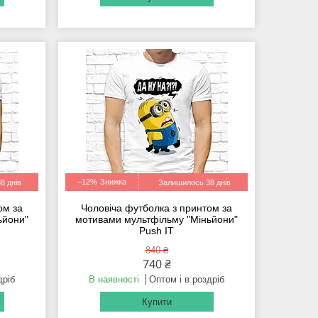
–12%
8 днів
Залишилось 38 днів
ом за
Чоловіча футболка з принтом за
ьйони"
мотивами мультфільму "Міньйони"
Push IT
840 ₴
740 ₴
дріб
В наявності
Оптом і в роздріб
Купити