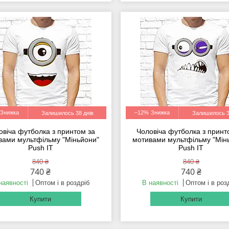
–12%
Залишилось 38 днів
Залишилось 3
овіча футболка з принтом за
Чоловіча футболка з принт
вами мультфільму "Міньйони"
мотивами мультфільму "Мін
Push IT
Push IT
840 ₴
840 ₴
740 ₴
740 ₴
наявності
Оптом і в роздріб
В наявності
Оптом і в роз
Купити
Купити