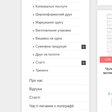
Копіювальні послуги
Широкоформатний друк
Маркування одягу
Виготовлення упаковки
Вишивка на одязі
Сувенірна продукція
Друк на полотні
–12%
Статті
Чол
Тренінги
моти
Про нас
Відгуки
В 
Статті
Часті питання з поліграфії