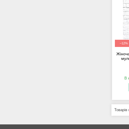
–12%
Жіноча
мул
В 