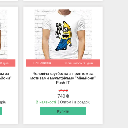
–12%
8 днів
Залишилось 38 днів
ом за
Чоловіча футболка з принтом за
ьйони"
мотивами мультфільму "Міньйони"
Push IT
840 ₴
740 ₴
дріб
В наявності
Оптом і в роздріб
Купити