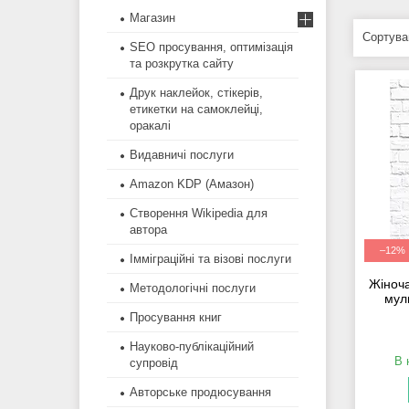
Магазин
SEO просування, оптимізація
та розкрутка сайту
Друк наклейок, стікерів,
етикетки на самоклейці,
оракалі
Видавничі послуги
Amazon KDP (Амазон)
Створення Wikipedia для
автора
–12%
Імміграційні та візові послуги
Жіноча
Методологічні послуги
мул
Просування книг
Науково-публікаційний
В 
супровід
Авторське продюсування