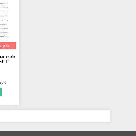
8 днів
 мотивів
sh IT
дріб