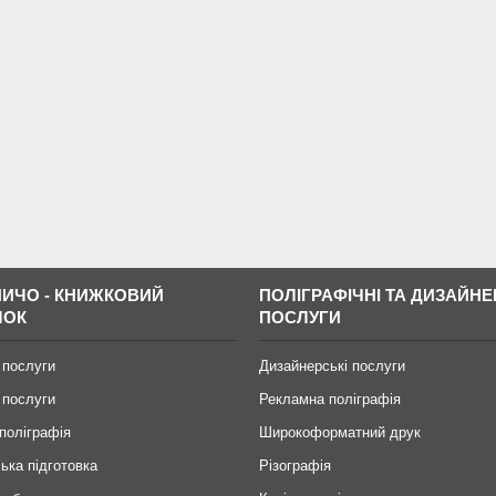
ИЧО - КНИЖКОВИЙ
ПОЛІГРАФІЧНІ ТА ДИЗАЙНЕ
МОК
ПОСЛУГИ
 послуги
Дизайнерські послуги
 послуги
Рекламна поліграфія
поліграфія
Широкоформатний друк
ька підготовка
Різографія