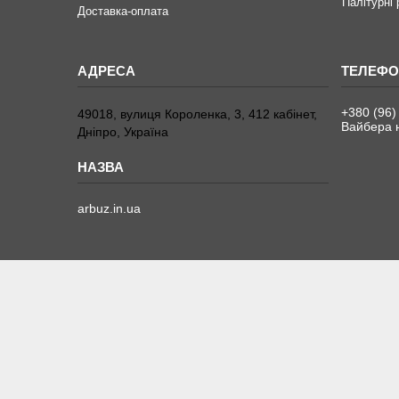
Палітурні
Доставка-оплата
+380 (96)
49018, вулиця Короленка, 3, 412 кабінет,
Вайбера н
Дніпро, Україна
arbuz.in.ua