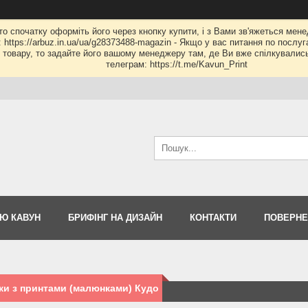
 то спочатку оформіть його через кнопку купити, і з Вами зв'яжеться мене
: https://arbuz.in.ua/ua/g28373488-magazin - Якщо у вас питання по послу
му товару, то задайте його вашому менеджеру там, де Ви вже спілкувалис
телеграм: https://t.me/Kavun_Print
Ю КАВУН
БРИФІНГ НА ДИЗАЙН
КОНТАКТИ
ПОВЕРНЕ
и з принтами (малюнками) Кудо