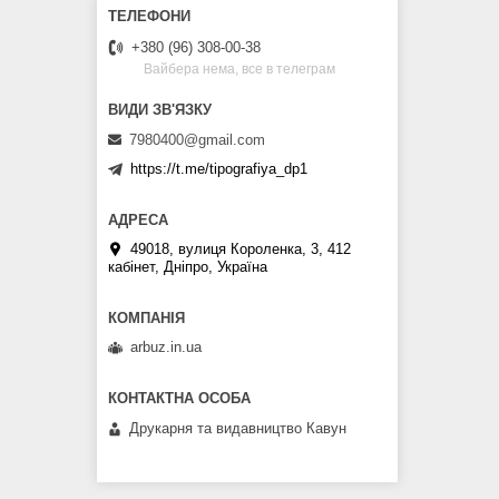
+380 (96) 308-00-38
Вайбера нема, все в телеграм
7980400@gmail.com
https://t.me/tipografiya_dp1
49018, вулиця Короленка, 3, 412
кабінет, Дніпро, Україна
arbuz.in.ua
Друкарня та видавництво Кавун