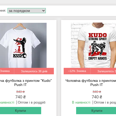
–12%
Залишилось 38 днів
Залишилось 3
іча футболка з принтом "Kudo"
Чоловіча футболка з принтом
Push IT
Push IT
840 ₴
840 ₴
740 ₴
740 ₴
наявності
Оптом і в роздріб
В наявності
Оптом і в роз
Купити
Купити