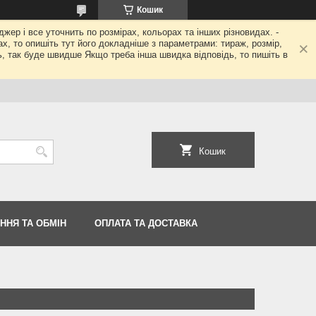
Кошик
джер і все уточнить по розмірах, кольорах та інших різновидах. -
гах, то опишіть тут його докладніше з параметрами: тираж, розмір,
ь, так буде швидше Якщо треба інша швидка відповідь, то пишіть в
Кошик
ННЯ ТА ОБМІН
ОПЛАТА ТА ДОСТАВКА