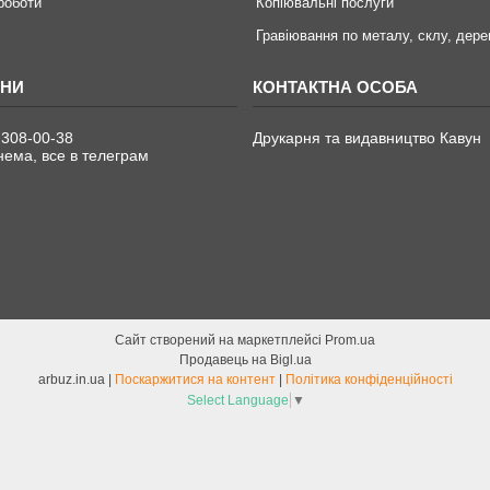
 роботи
Копіювальні послуги
Гравіювання по металу, склу, дере
 308-00-38
Друкарня та видавництво Кавун
ема, все в телеграм
Сайт створений на маркетплейсі
Prom.ua
Продавець на Bigl.ua
arbuz.in.ua |
Поскаржитися на контент
|
Політика конфіденційності
Select Language
▼