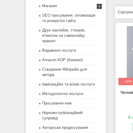
Магазин
SEO просування, оптимізація
та розкрутка сайту
Друк наклейок, стікерів,
етикетки на самоклейці,
оракалі
Видавничі послуги
Amazon KDP (Амазон)
Створення Wikipedia для
автора
–12%
Імміграційні та візові послуги
Чолов
Методологічні послуги
Просування книг
Науково-публікаційний
В 
супровід
Авторське продюсування