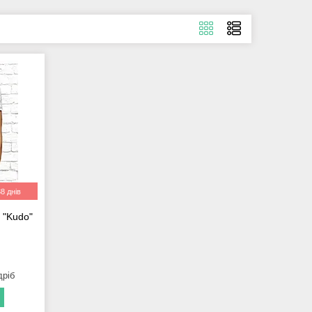
8 днів
 "Kudo"
дріб