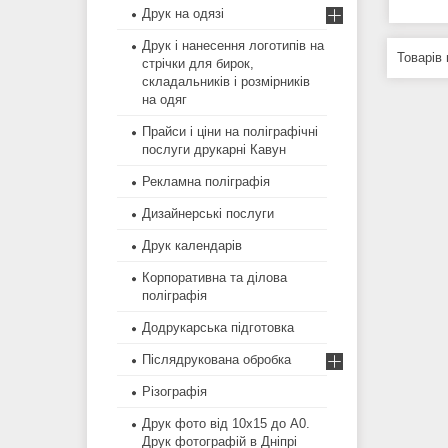
Друк на одязі
Друк і нанесення логотипів на
стрічки для бирок,
складальників і розмірників
на одяг
Прайси і ціни на поліграфічні
послуги друкарні Кавун
Рекламна поліграфія
Дизайнерські послуги
Друк календарів
Корпоративна та ділова
поліграфія
Додрукарська підготовка
Післядрукована обробка
Різографія
Друк фото від 10х15 до А0.
Друк фотографій в Дніпрі