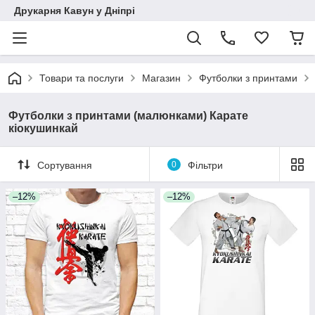
Друкарня Кавун у Дніпрі
Товари та послуги
Магазин
Футболки з принтами
Футболки з принтами (малюнками) Карате
кіокушинкай
Сортування
0
Фільтри
–12%
–12%