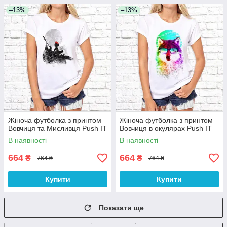
–13%
–13%
Жіноча футболка з принтом
Жіноча футболка з принтом
Вовчиця та Мисливця Push IT
Вовчиця в окулярах Push IT
В наявності
В наявності
664
664
₴
₴
764 ₴
764 ₴
Купити
Купити
Показати ще