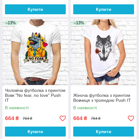
Купити
Купити
–13%
–13%
Чоловіча футболка з принтом
Вовк "No fear, no love" Push
Жіноча футболка з принтом
IT
Вовчиця з трояндою Push IT
В наявності
В наявності
664
664
₴
₴
764 ₴
764 ₴
Купити
Купити