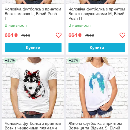
Чоловіча футболка з принтом
Чоловіча футболка з принтом
Вовк з мовою L, Білий Push
Вовк з навушниками M, Білий
IT
Push IT
В наявності
В наявності
664
664
₴
₴
764 ₴
764 ₴
Купити
Купити
–13%
–13%
Чоловіча футболка з принтом
Жіноча футболка з принтом
Вовк з червоними плямами
Вовчиця та Відьма S, Білий