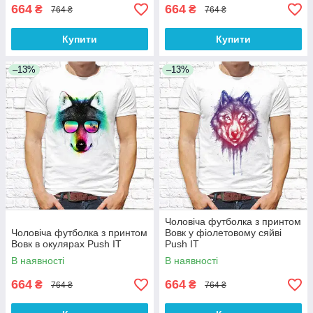
664
664
₴
₴
764 ₴
764 ₴
Купити
Купити
–13%
–13%
Чоловіча футболка з принтом
Чоловіча футболка з принтом
Вовк у фіолетовому сяйві
Вовк в окулярах Push IT
Push IT
В наявності
В наявності
664
664
₴
₴
764 ₴
764 ₴