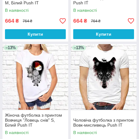
M, Білий Push IT
Push IT
В наявності
В наявності
664
664
₴
₴
764 ₴
764 ₴
Купити
Купити
–13%
–13%
Жіноча футболка з принтом
Вовчиця "Ловець снів" S,
Чоловіча футболка з принтом
Білий Push IT
Вовк-мисливець Push IT
В наявності
В наявності