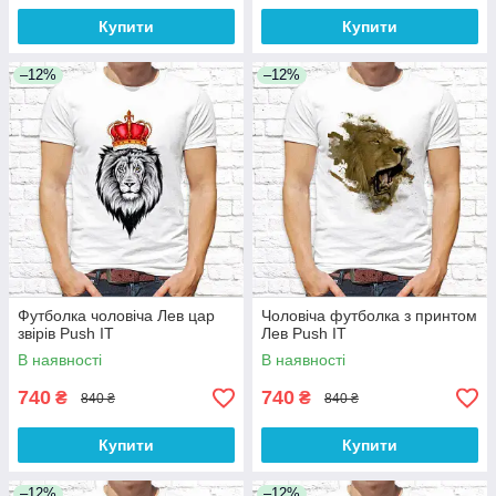
Купити
Купити
–12%
–12%
Футболка чоловіча Лев цар
Чоловіча футболка з принтом
звірів Push IT
Лев Push IT
В наявності
В наявності
740
740
₴
₴
840 ₴
840 ₴
Купити
Купити
–12%
–12%