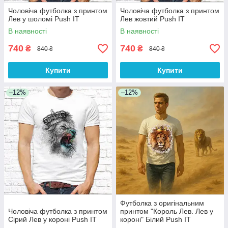
Чоловіча футболка з принтом
Чоловіча футболка з принтом
Лев у шоломі Push IT
Лев жовтий Push IT
В наявності
В наявності
740
740
₴
₴
840 ₴
840 ₴
Купити
Купити
–12%
–12%
Футболка з оригінальним
Чоловіча футболка з принтом
принтом "Король Лев. Лев у
Сірий Лев у короні Push IT
короні" Білий Push IT