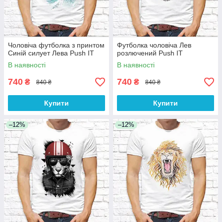
Чоловіча футболка з принтом
Футболка чоловіча Лев
Синій силует Лева Push IT
розлючений Push IT
В наявності
В наявності
740
740
₴
₴
840 ₴
840 ₴
Купити
Купити
–12%
–12%