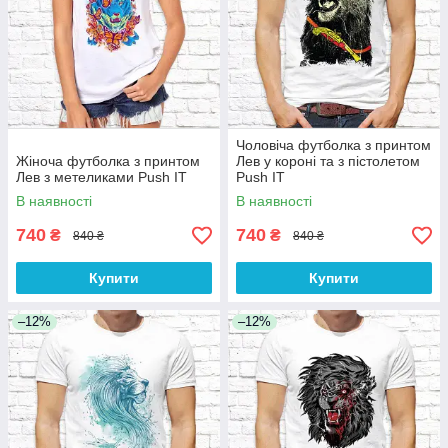
Чоловіча футболка з принтом
Жіноча футболка з принтом
Лев у короні та з пістолетом
Лев з метеликами Push IT
Push IT
В наявності
В наявності
740
740
₴
₴
840 ₴
840 ₴
Купити
Купити
–12%
–12%