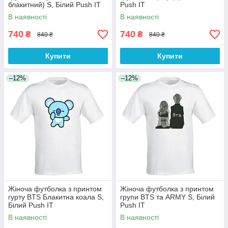
блакитний) S, Білий Push IT
Push IT
В наявності
В наявності
740
740
₴
₴
840 ₴
840 ₴
Купити
Купити
–12%
–12%
Жіноча футболка з принтом
Жіноча футболка з принтом
гурту BTS Блакитна коала S,
групи BTS та ARMY S, Білий
Білий Push IT
Push IT
В наявності
В наявності