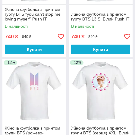
Жіноча футболка з принтом
гурту BTS "you can't stop me
Жіноча футболка з принтом
loving myself" Push IT
гурту BTS 13 S, Білий Push IT
В наявності
В наявності
740
740
₴
₴
840 ₴
840 ₴
Купити
Купити
–12%
–12%
Жіноча футболка з принтом
Жіноча футболка з принтом
групи BTS (рожево-
групи BTS (серця) XXL, Білий