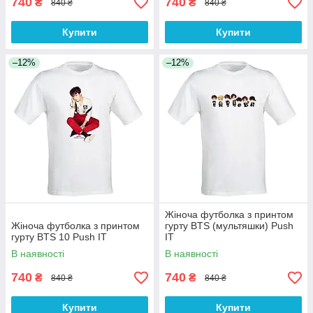
740
740
₴
₴
840 ₴
840 ₴
Купити
Купити
–12%
–12%
Жіноча футболка з принтом
Жіноча футболка з принтом
гурту BTS (мультяшки) Push
гурту BTS 10 Push IT
IT
В наявності
В наявності
740
740
₴
₴
840 ₴
840 ₴
Купити
Купити