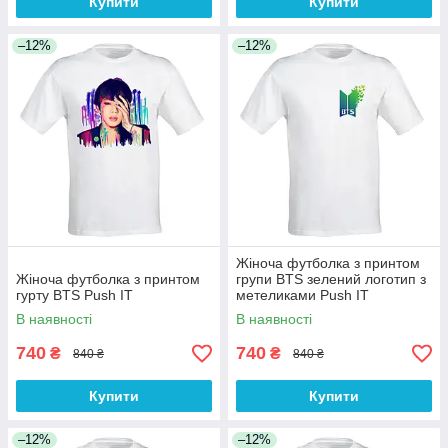
Купити
Купити
–12%
–12%
Жіноча футболка з принтом
Жіноча футболка з принтом
групи BTS зелений логотип з
гурту BTS Push IT
метеликами Push IT
В наявності
В наявності
740
740
₴
₴
840 ₴
840 ₴
Купити
Купити
–12%
–12%