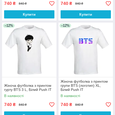
740
740
₴
₴
840 ₴
840 ₴
Купити
Купити
–12%
–12%
Жіноча футболка з принтом
Жіноча футболка з принтом
групи BTS (логотип) XL,
гурту BTS 3 L, Білий Push IT
Білий Push IT
В наявності
В наявності
740
740
₴
₴
840 ₴
840 ₴