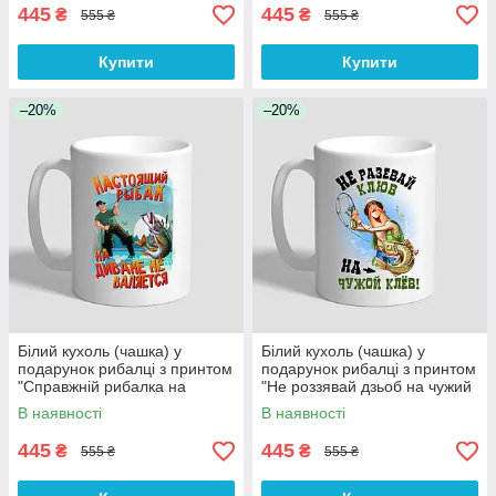
445
445
₴
₴
555 ₴
555 ₴
Купити
Купити
–20%
–20%
Білий кухоль (чашка) у
Білий кухоль (чашка) у
подарунок рибалці з принтом
подарунок рибалці з принтом
"Справжній рибалка на
"Не роззявай дзьоб на чужий
дивані не валяється"
клювання!"
В наявності
В наявності
445
445
₴
₴
555 ₴
555 ₴