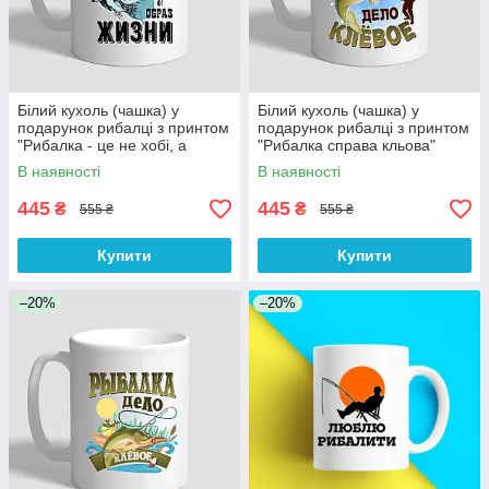
Білий кухоль (чашка) у
Білий кухоль (чашка) у
подарунок рибалці з принтом
подарунок рибалці з принтом
"Рибалка - це не хобі, а
"Рибалка справа кльова"
спосіб життя"
В наявності
В наявності
445
445
₴
₴
555 ₴
555 ₴
Купити
Купити
–20%
–20%