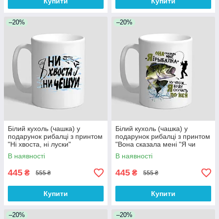
Купити
Купити
–20%
–20%
Білий кухоль (чашка) у
Білий кухоль (чашка) у
подарунок рибалці з принтом
подарунок рибалці з принтом
"Ні хвоста, ні луски"
"Вона сказала мені "Я чи
риболовля"
В наявності
В наявності
445
445
₴
₴
555 ₴
555 ₴
Купити
Купити
–20%
–20%