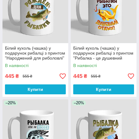
Білий кухоль (чашка) у
Білий кухоль (чашка) у
подарунок рибалці з принтом
подарунок рибалці з принтом
"Народжений для риболовлі"
"Рибалка - це душевний
відпочинок!"
В наявності
В наявності
445
445
₴
₴
555 ₴
555 ₴
Купити
Купити
–20%
–20%