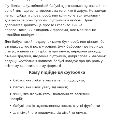
Футболка найулюбленішій бабусі відрізняється від звичайних
речей тим, що вона говорить за того, хто її дарує. Не завжди
легко підібрати слова, особливо коли хочеться висловити
вдячність за роки турботи, підтримки й любові. Принт
допомагає зробити це просто і красиво. Він не
перевантажений складними фразами, але має сильне
емоційне повідомлення.
Для бабусі такий подарунок може бути особливо цінним, бо
він підкреслює її роль у родині. Бути бабусею - це не лише
статус, а цілий світ: турбота про онуків, передача досвіду,
сімейні традиції, щоденна підтримка, добрі слова й маленькі
радощі. Футболка з написом бабусі нагадує про цю роль у
світлому та позитивному форматі.
Кому підійде ця футболка
бабусі, яка любить милі й теплі подарунки;
бабусі, яка цінує увагу від онуків;
жінці, яка любить квіти, тюльпани та весняний
настрій;
бабусі, яка із задоволенням носить зручні футболки;
для сімейного подарунка від дітей та онуків;