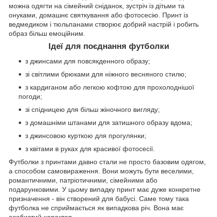
можна одягти на сімейний сніданок, зустріч із дітьми та
онуками, домашнє святкування або фотосесію. Принт із
ведмедиком і тюльпанами створює добрий настрій і робить
образ більш емоційним.
Ідеї для поєднання футболки
з джинсами для повсякденного образу;
зі світлими брюками для ніжного весняного стилю;
з кардиганом або легкою кофтою для прохолоднішої
погоди;
зі спідницею для більш жіночного вигляду;
з домашніми штанами для затишного образу вдома;
з джинсовою курткою для прогулянки;
з квітами в руках для красивої фотосесії.
Футболки з принтами давно стали не просто базовим одягом,
а способом самовираження. Вони можуть бути веселими,
романтичними, патріотичними, сімейними або
подарунковими. У цьому випадку принт має дуже конкретне
призначення - він створений для бабусі. Саме тому така
футболка не сприймається як випадкова річ. Вона має