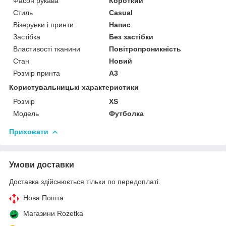
Фасон рукава
Короткий
Стиль
Casual
Візерунки і принти
Напис
Застібка
Без застібки
Властивості тканини
Повітропроникність
Стан
Новий
Розмір принта
А3
Користувальницькі характеристики
Розмір
XS
Модель
Футболка
Приховати
Умови доставки
Доставка здійснюється тільки по передоплаті.
Нова Пошта
Магазини Rozetka