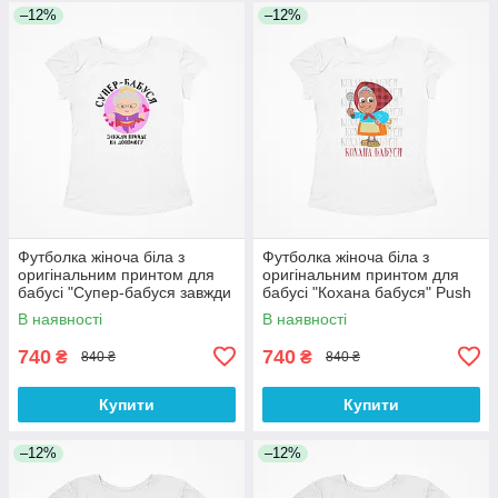
–12%
–12%
Футболка жіноча біла з
Футболка жіноча біла з
оригінальним принтом для
оригінальним принтом для
бабусі "Супер-бабуся завжди
бабусі "Кохана бабуся" Push
прийде на допомогу" Push IT
IT
В наявності
В наявності
740
740
₴
₴
840 ₴
840 ₴
Купити
Купити
–12%
–12%