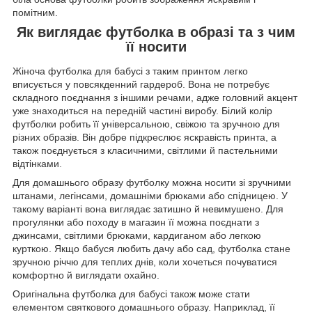
помітним.
Як виглядає футболка в образі та з чим
її носити
Жіноча футболка для бабусі з таким принтом легко
вписується у повсякденний гардероб. Вона не потребує
складного поєднання з іншими речами, адже головний акцент
уже знаходиться на передній частині виробу. Білий колір
футболки робить її універсальною, свіжою та зручною для
різних образів. Він добре підкреслює яскравість принта, а
також поєднується з класичними, світлими й пастельними
відтінками.
Для домашнього образу футболку можна носити зі зручними
штанами, легінсами, домашніми брюками або спідницею. У
такому варіанті вона виглядає затишно й невимушено. Для
прогулянки або походу в магазин її можна поєднати з
джинсами, світлими брюками, кардиганом або легкою
курткою. Якщо бабуся любить дачу або сад, футболка стане
зручною річчю для теплих днів, коли хочеться почуватися
комфортно й виглядати охайно.
Оригінальна футболка для бабусі також може стати
елементом святкового домашнього образу. Наприклад, її