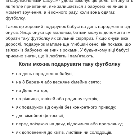
«Найулюбленішій бабусі» чудово виконує цю роль. Він звучить
як тепле привітання, яке залишається з бабусею не лише в
момент вручення, а й кожного разу, коли вона одягає
футболку.
Також це хороший подарунок бабусі на день народження від
онуків. Якщо онуки ще маленькі, батьки можуть допомогти їм
обрати таку футболку як спільний сюрприз. Якщо онуки вже
дорослі, подарунок матиме ще глибший сенс: він покаже, що
зв’язок із бабусею не зник з роками. У будь-якому віці бабусі
приємно знати, що її люблять і пам’ятають.
Коли можна подарувати таку футболку
на день народження бабусі;
на 8 Березня або весняне сімейне свято;
на День матері;
на річницю, ювілей або родинну зустріч;
як подарунок від онуків без конкретного приводу;
для сімейної фотосесії;
перед поїздкою на дачу, відпочинок або прогулянку;
як доповнення до квітів, листівки чи солодощів.