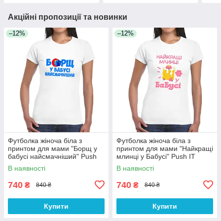
Акційні пропозиції та новинки
–12%
–12%
Футболка жіноча біла з
Футболка жіноча біла з
принтом для мами "Борщ у
принтом для мами "Найкращі
бабусі найсмачніший" Push
млинці у Бабусі" Push IT
IT
В наявності
В наявності
740
740
₴
₴
840 ₴
840 ₴
Купити
Купити