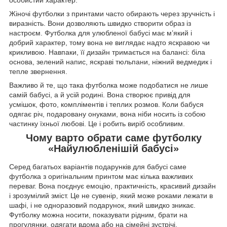
особистий характер.
Жіночі футболки з принтами часто обирають через зручність і
виразність. Вони дозволяють швидко створити образ із
настроєм. Футболка для улюбленої бабусі має м’який і
добрий характер, тому вона не виглядає надто яскравою чи
крикливою. Навпаки, її дизайн тримається на балансі: біла
основа, зелений напис, яскраві тюльпани, ніжний ведмедик і
тепле звернення.
Важливо й те, що така футболка може подобатися не лише
самій бабусі, а й усій родині. Вона створює привід для
усмішок, фото, компліментів і теплих розмов. Коли бабуся
одягає річ, подаровану онуками, вона ніби носить із собою
частинку їхньої любові. Це і робить виріб особливим.
Чому варто обрати саме футболку
«Найулюбленішій бабусі»
Серед багатьох варіантів подарунків для бабусі саме
футболка з оригінальним принтом має кілька важливих
переваг. Вона поєднує емоцію, практичність, красивий дизайн
і зрозумілий зміст. Це не сувенір, який може роками лежати в
шафі, і не одноразовий подарунок, який швидко зникає.
Футболку можна носити, показувати рідним, брати на
прогулянки, одягати вдома або на сімейні зустрічі.