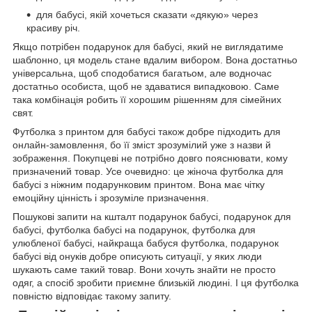
для бабусі, якій хочеться сказати «дякую» через
красиву річ.
Якщо потрібен подарунок для бабусі, який не виглядатиме
шаблонно, ця модель стане вдалим вибором. Вона достатньо
універсальна, щоб сподобатися багатьом, але водночас
достатньо особиста, щоб не здаватися випадковою. Саме
така комбінація робить її хорошим рішенням для сімейних
свят.
Футболка з принтом для бабусі також добре підходить для
онлайн-замовлення, бо її зміст зрозумілий уже з назви й
зображення. Покупцеві не потрібно довго пояснювати, кому
призначений товар. Усе очевидно: це жіноча футболка для
бабусі з ніжним подарунковим принтом. Вона має чітку
емоційну цінність і зрозуміле призначення.
Пошукові запити на кшталт подарунок бабусі, подарунок для
бабусі, футболка бабусі на подарунок, футболка для
улюбленої бабусі, найкраща бабуся футболка, подарунок
бабусі від онуків добре описують ситуації, у яких люди
шукають саме такий товар. Вони хочуть знайти не просто
одяг, а спосіб зробити приємне близькій людині. І ця футболка
повністю відповідає такому запиту.