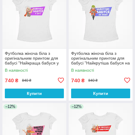
Футболка жіноча біла з
Футболка жіноча біла з
оригінальним принтом для
оригінальним принтом для
бабусі "Найкраща бабуся у
бабусі "Найкрутіша бабуся на
світі" Push IT
землі" Push IT
В наявності
В наявності
740
740
₴
₴
840 ₴
840 ₴
Купити
Купити
–12%
–12%