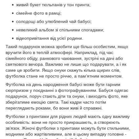
живий букет тюльпанів у тон принта;
сімейне фото в рамці;
солодощі або улюблений чай бабусі;
невеликий альбом зі спільними спогадами;
відеопривітання від усієї родини.
Такий подарунок можна зробити ще більш особистим, якщо
вручити його в теплій атмосфері. Наприклад, під час
сімейного обіду, ранкового чаювання, зустрічі на дачі або
святкового вечора. Важливо не лише що подарувати, а і як
саме це зробити. Якщо онуки скажуть кілька щирих слів,
футболка стане не просто річчю, а пам’ятним моментом.
Футболка на день народження бабусі може бути гарним
сюрпризом у поєднанні з фотографуванням. Бабуся одягає
подарунок, поруч стають діти та онуки, і виходить фото, яке
зберігатиме емоцію свята. Такі кадри часто потім
переглядають роками, бо вони живі й справжні.
Футболки з принтами для рідних людей мають одну важливу
особливість: вони не просто прикрашають, а створюють
зв’язок. Жіночі футболки з принтами можуть бути стильними,
модними або жартівливими, але в цьому випадку головне -