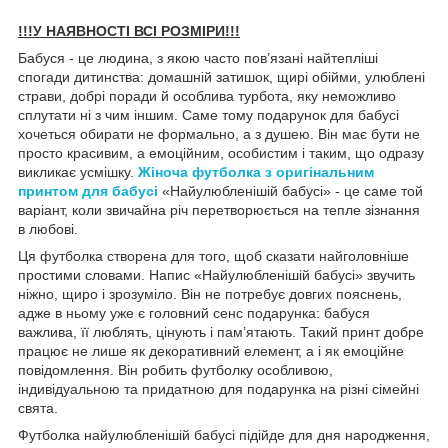
!!!У НАЯВНОСТІ ВСІ РОЗМІРИ!!!
Бабуся - це людина, з якою часто пов’язані найтепліші
спогади дитинства: домашній затишок, щирі обійми, улюблені
страви, добрі поради й особлива турбота, яку неможливо
сплутати ні з чим іншим. Саме тому подарунок для бабусі
хочеться обирати не формально, а з душею. Він має бути не
просто красивим, а емоційним, особистим і таким, що одразу
викликає усмішку.
Жіноча футболка з оригінальним
принтом для бабусі
«Найулюбленішій бабусі» - це саме той
варіант, коли звичайна річ перетворюється на тепле зізнання
в любові.
Ця футболка створена для того, щоб сказати найголовніше
простими словами. Напис «Найулюбленішій бабусі» звучить
ніжно, щиро і зрозуміло. Він не потребує довгих пояснень,
адже в ньому уже є головний сенс подарунка: бабуся
важлива, її люблять, цінують і пам’ятають. Такий принт добре
працює не лише як декоративний елемент, а і як емоційне
повідомлення. Він робить футболку особливою,
індивідуальною та придатною для подарунка на різні сімейні
свята.
Футболка найулюбленішій бабусі підійде для дня народження,