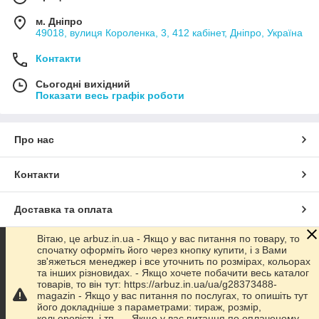
м. Дніпро
49018, вулиця Короленка, 3, 412 кабінет, Дніпро, Україна
Контакти
Сьогодні вихідний
Показати весь графік роботи
Про нас
Контакти
Доставка та оплата
Вітаю, це arbuz.in.ua - Якщо у вас питання по товару, то
Графік роботи
спочатку оформіть його через кнопку купити, і з Вами
зв'яжеться менеджер і все уточнить по розмірах, кольорах
та інших різновидах. - Якщо хочете побачити весь каталог
Повна версія сайту
товарів, то він тут: https://arbuz.in.ua/ua/g28373488-
magazin - Якщо у вас питання по послугах, то опишіть тут
його докладніше з параметрами: тираж, розмір,
Сайт створено на маркетплейсі
Prom.ua
кольоровість і тп... - Якщо у вас питання по оплаченому