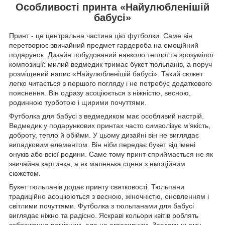
Особливості принта «Найулюбленішій
бабусі»
Принт - це центральна частина цієї футболки. Саме він
перетворює звичайний предмет гардероба на емоційний
подарунок. Дизайн побудований навколо теплої та зрозумілої
композиції: милий ведмедик тримає букет тюльпанів, а поруч
розміщений напис «Найулюбленішій бабусі». Такий сюжет
легко читається з першого погляду і не потребує додаткового
пояснення. Він одразу асоціюється з ніжністю, весною,
родинною турботою і щирими почуттями.
Футболка для бабусі з ведмедиком має особливий настрій.
Ведмедик у подарункових принтах часто символізує м’якість,
доброту, тепло й обійми. У цьому дизайні він не виглядає
випадковим елементом. Він ніби передає букет від імені
онуків або всієї родини. Саме тому принт сприймається не як
звичайна картинка, а як маленька сцена з емоційним
сюжетом.
Букет тюльпанів додає принту святковості. Тюльпани
традиційно асоціюються з весною, жіночністю, оновленням і
світлими почуттями. Футболка з тюльпанами для бабусі
виглядає ніжно та радісно. Яскраві кольори квітів роблять
зображення помітним, але не агресивним. Завдяки цьому