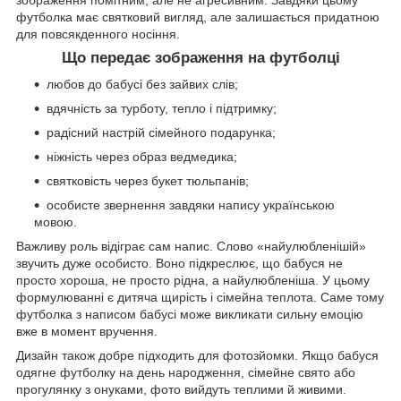
футболка має святковий вигляд, але залишається придатною
для повсякденного носіння.
Що передає зображення на футболці
любов до бабусі без зайвих слів;
вдячність за турботу, тепло і підтримку;
радісний настрій сімейного подарунка;
ніжність через образ ведмедика;
святковість через букет тюльпанів;
особисте звернення завдяки напису українською
мовою.
Важливу роль відіграє сам напис. Слово «найулюбленішій»
звучить дуже особисто. Воно підкреслює, що бабуся не
просто хороша, не просто рідна, а найулюбленіша. У цьому
формулюванні є дитяча щирість і сімейна теплота. Саме тому
футболка з написом бабусі може викликати сильну емоцію
вже в момент вручення.
Дизайн також добре підходить для фотозйомки. Якщо бабуся
одягне футболку на день народження, сімейне свято або
прогулянку з онуками, фото вийдуть теплими й живими.