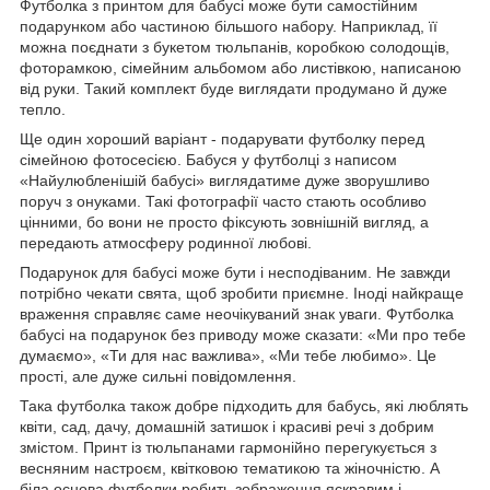
Футболка з принтом для бабусі може бути самостійним
подарунком або частиною більшого набору. Наприклад, її
можна поєднати з букетом тюльпанів, коробкою солодощів,
фоторамкою, сімейним альбомом або листівкою, написаною
від руки. Такий комплект буде виглядати продумано й дуже
тепло.
Ще один хороший варіант - подарувати футболку перед
сімейною фотосесією. Бабуся у футболці з написом
«Найулюбленішій бабусі» виглядатиме дуже зворушливо
поруч з онуками. Такі фотографії часто стають особливо
цінними, бо вони не просто фіксують зовнішній вигляд, а
передають атмосферу родинної любові.
Подарунок для бабусі може бути і несподіваним. Не завжди
потрібно чекати свята, щоб зробити приємне. Іноді найкраще
враження справляє саме неочікуваний знак уваги. Футболка
бабусі на подарунок без приводу може сказати: «Ми про тебе
думаємо», «Ти для нас важлива», «Ми тебе любимо». Це
прості, але дуже сильні повідомлення.
Така футболка також добре підходить для бабусь, які люблять
квіти, сад, дачу, домашній затишок і красиві речі з добрим
змістом. Принт із тюльпанами гармонійно перегукується з
весняним настроєм, квітковою тематикою та жіночністю. А
біла основа футболки робить зображення яскравим і