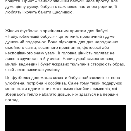
почуття. Принт «Найулюбленішій бабусі» несе просту, але
дуже цінну думку: бабуся є важливою частиною родини, її
люблять і хочуть бачити щасливою.
Жіноча футболка з оригінальним принтом для бабусі
«Найулюбленішій бабусі» - це теплий, практичний і дуже
душевний подарунок. Вона підходить для дня народження,
сімейного свята, весняного привітання, фотосесії або
несподіваного знаку уваги. Її головна цінність полягає не
лише в зручності, а й у змісті. Напис українською мовою,
милий ведмедик і букет яскравих тюльпанів створюють образ,
який легко викликає усмішку.
Ця футболка допомагає сказати бабусі найважливіше: вона
улюблена, потрібна й особлива. Саме тому такий подарунок
може стати одним із тих маленьких сімейних символів, які
зберігають тепло набагато довше, ніж здається на перший
погляд.