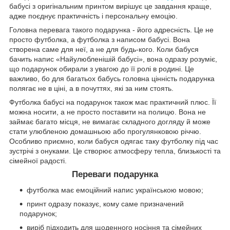
бабусі з оригінальним принтом вирішує це завдання краще,
адже поєднує практичність і персональну емоцію.
Головна перевага такого подарунка - його адресність. Це не
просто футболка, а футболка з написом бабусі. Вона
створена саме для неї, а не для будь-кого. Коли бабуся
бачить напис «Найулюбленішій бабусі», вона одразу розуміє,
що подарунок обирали з увагою до її ролі в родині. Це
важливо, бо для багатьох бабусь головна цінність подарунка
полягає не в ціні, а в почуттях, які за ним стоять.
Футболка бабусі на подарунок також має практичний плюс. Її
можна носити, а не просто поставити на полицю. Вона не
займає багато місця, не вимагає складного догляду й може
стати улюбленою домашньою або прогулянковою річчю.
Особливо приємно, коли бабуся одягає таку футболку під час
зустрічі з онуками. Це створює атмосферу тепла, близькості та
сімейної радості.
Переваги подарунка
футболка має емоційний напис українською мовою;
принт одразу показує, кому саме призначений
подарунок;
виріб підходить для щоденного носіння та сімейних