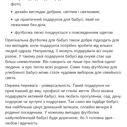
фото;
дизайн виглядає добрим, світлим і святковим;
це практичний подарунок для бабусі, який не
лежатиме без діла;
футболка легко поєднується з повсякденним одягом.
Оригінальна футболка для бабусі також добре підходить для
тих випадків, коли подарунок потрібно зробити від кількох
людей одразу. Наприклад, її можуть подарувати всі онуки
разом. У такому разі подарунок бабусі від онуків стає ще
більш символічним. Він говорить не лише про любов однієї
людини, а про тепло всієї родини. Саме тому футболка для
улюбленої бабусі може стати чудовим вибором для сімейного
свята.
Окрема перевага - універсальність. Такий подарунок не
прив’язаний до віку, професії чи стилю життя. Його можна
подарувати активній бабусі, яка любить прогулянки, сад, дачу,
подорожі чи зустрічі з подругами. Так само він підійде бабусі,
яка найбільше цінує домашній затишок, спокійні вечори й
родинні посиденьки. У кожному випадку футболка
найулюбленішій бабусі буде доречною, бо її головна ідея -
любов і вдячність.