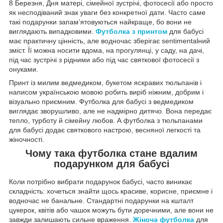
8 Березня, Дня матері, сімейної зустрічі, фотосесії або просто
як несподіваний знак уваги без конкретної дати. Часто саме
такі подарунки запам’ятовуються найкраще, бо вони не
виглядають випадковими.
Футболка з принтом
для бабусі
має практичну цінність, але водночас зберігає sentimentalний
зміст. Її можна носити вдома, на прогулянці, у саду, на дачі,
під час зустрічі з рідними або під час святкової фотосесії з
онуками.
Принт із милим ведмедиком, букетом яскравих тюльпанів і
написом українською мовою робить виріб ніжним, добрим і
візуально приємним. Футболка для бабусі з ведмедиком
виглядає зворушливо, але не надмірно дитячо. Вона передає
тепло, турботу й сімейну любов. А футболка з тюльпанами
для бабусі додає святкового настрою, весняної легкості та
жіночності.
Чому така футболка стане вдалим
подарунком для бабусі
Коли потрібно вибрати подарунок бабусі, часто виникає
складність: хочеться знайти щось красиве, корисне, приємне і
водночас не банальне. Стандартні подарунки на кшталт
цукерок, квітів або чашок можуть бути доречними, але вони не
завжди залишають сильне враження.
Жіноча футболка
для