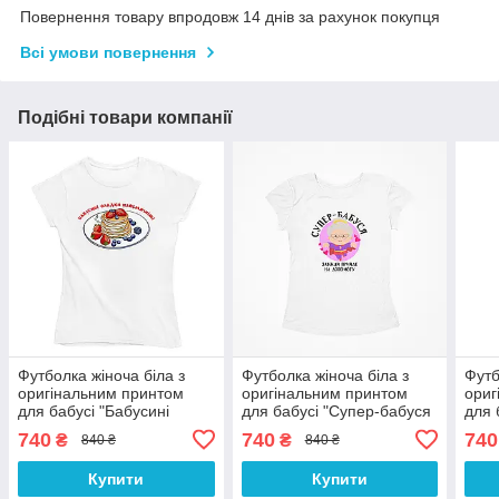
Повернення товару впродовж 14 днів за рахунок покупця
Всі умови повернення
Подібні товари компанії
Футболка жіноча біла з
Футболка жіноча біла з
Футб
оригінальним принтом
оригінальним принтом
ориг
для бабусі "Бабусині
для бабусі "Супер-бабуся
для 
оладки найсмачніші" Push
завжди прийде на
бабу
740
740
740
₴
₴
840 ₴
840 ₴
IT
допомогу" Push IT
Купити
Купити