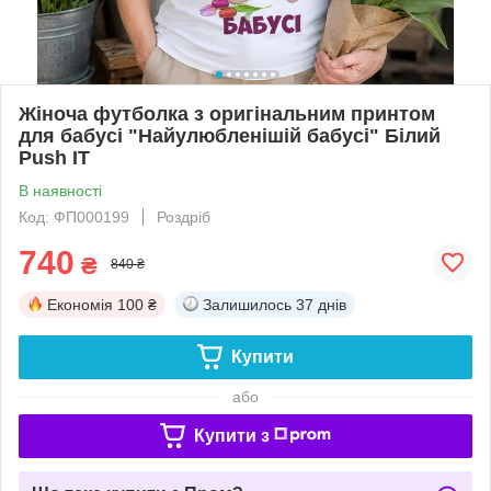
Жіноча футболка з оригінальним принтом
для бабусі "Найулюбленішій бабусі" Білий
Push IT
В наявності
Код: ФП000199
Роздріб
740
₴
840 ₴
Економія
100 ₴
Залишилось
37 днів
Купити
або
Купити з