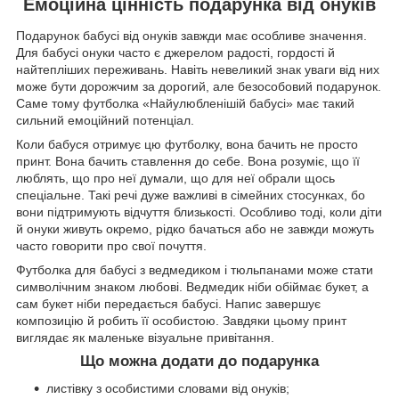
Емоційна цінність подарунка від онуків
Подарунок бабусі від онуків завжди має особливе значення.
Для бабусі онуки часто є джерелом радості, гордості й
найтепліших переживань. Навіть невеликий знак уваги від них
може бути дорожчим за дорогий, але безособовий подарунок.
Саме тому футболка «Найулюбленішій бабусі» має такий
сильний емоційний потенціал.
Коли бабуся отримує цю футболку, вона бачить не просто
принт. Вона бачить ставлення до себе. Вона розуміє, що її
люблять, що про неї думали, що для неї обрали щось
спеціальне. Такі речі дуже важливі в сімейних стосунках, бо
вони підтримують відчуття близькості. Особливо тоді, коли діти
й онуки живуть окремо, рідко бачаться або не завжди можуть
часто говорити про свої почуття.
Футболка для бабусі з ведмедиком і тюльпанами може стати
символічним знаком любові. Ведмедик ніби обіймає букет, а
сам букет ніби передається бабусі. Напис завершує
композицію й робить її особистою. Завдяки цьому принт
виглядає як маленьке візуальне привітання.
Що можна додати до подарунка
листівку з особистими словами від онуків;