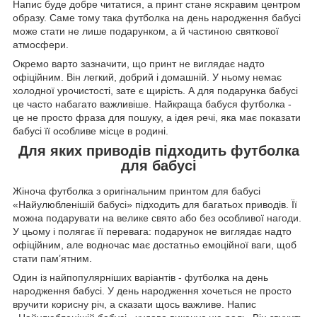
Напис буде добре читатися, а принт стане яскравим центром
образу. Саме тому така футболка на день народження бабусі
може стати не лише подарунком, а й частиною святкової
атмосфери.
Окремо варто зазначити, що принт не виглядає надто
офіційним. Він легкий, добрий і домашній. У ньому немає
холодної урочистості, зате є щирість. А для подарунка бабусі
це часто набагато важливіше. Найкраща бабуся футболка -
це не просто фраза для пошуку, а ідея речі, яка має показати
бабусі її особливе місце в родині.
Для яких приводів підходить футболка
для бабусі
Жіноча футболка з оригінальним принтом для бабусі
«Найулюбленішій бабусі» підходить для багатьох приводів. Її
можна подарувати на велике свято або без особливої нагоди.
У цьому і полягає її перевага: подарунок не виглядає надто
офіційним, але водночас має достатньо емоційної ваги, щоб
стати пам’ятним.
Один із найпопулярніших варіантів - футболка на день
народження бабусі. У день народження хочеться не просто
вручити корисну річ, а сказати щось важливе. Напис