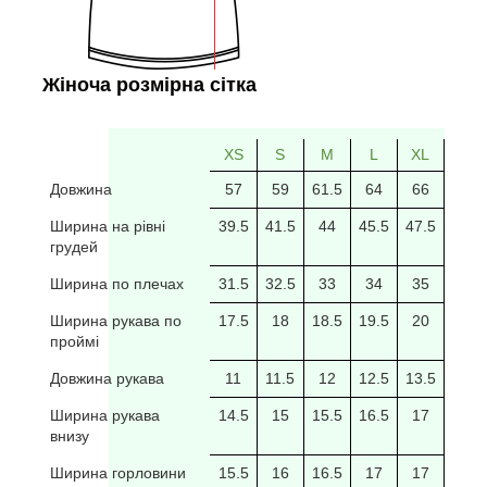
Жіноча розмірна сітка
XS
S
M
L
XL
2XL
Довжина
57
59
61.5
64
66
69
Ширина на рівні
39.5
41.5
44
45.5
47.5
49.5
грудей
Ширина по плечах
31.5
32.5
33
34
35
35.5
Ширина рукава по
17.5
18
18.5
19.5
20
20/5
проймі
Довжина рукава
11
11.5
12
12.5
13.5
14
Ширина рукава
14.5
15
15.5
16.5
17
17.5
внизу
Ширина горловини
15.5
16
16.5
17
17
17.5