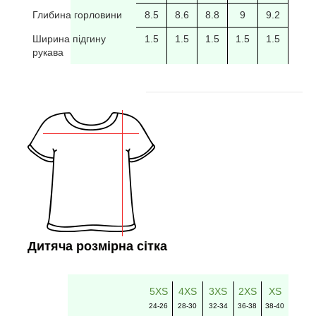
Глибина горловини
8.5
8.6
8.8
9
9.2
9.4
Ширина підгину
1.5
1.5
1.5
1.5
1.5
рукава
Дитяча розмірна сітка
5XS
4XS
3XS
2XS
XS
24-26
28-30
32-34
36-38
38-40