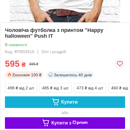
Чоловіча футболка з принтом "Happy
halloween" Push IT
В наявності
Код: ФП002610
Опт і роздріб
595
₴
695 ₴
Економія
100 ₴
Залишилось
40 днів
498 ₴
від 2 шт.
485 ₴
від 3 шт.
473 ₴
від 4 шт.
460 ₴
від 
Купити
або
Купити з