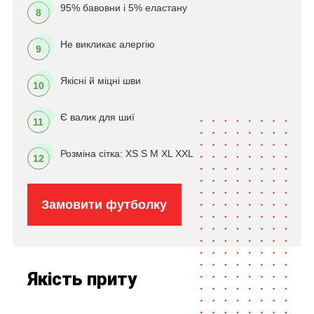
95% бавовни і 5% еластану
8
Не викликає алергію
9
Якісні й міцні шви
10
Є валик для шиї
11
Розміна сітка: XS S M XL XXL
12
Замовити футболку
Якість приту