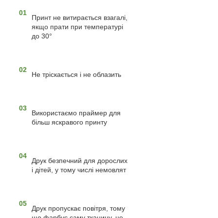
01
Принт не витирається взагалі,
якщо прати при температурі
до 30°
02
Не тріскається і не облазить
03
Використаємо праймер для
більш яскравого принту
04
Друк безпечний для дорослих
і дітей, у тому числі немовлят
05
Друк пропускає повітря, тому
що фарбує саму тканину, це