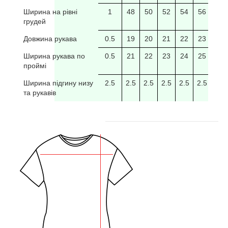
Ширина на рівні
1
48
50
52
54
56
58
грудей
Довжина рукава
0.5
19
20
21
22
23
24
Ширина рукава по
0.5
21
22
23
24
25
26
проймі
Ширина підгину низу
2.5
2.5
2.5
2.5
2.5
2.5
2.5
та рукавів