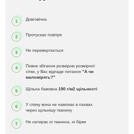
Довговічна
1
Пропускає повітря
2
Не перевертається
3
Повне збігання розміром розмірної
4
сітки, у Вас відпаде питання
"А чи
маломірять?"
Щільна бавовна
190 г/м2 щільності
5
У спеку вона не намокає в пахвах
6
через щільнішу тканину
Не натирає ні тканина, ні бірки
7