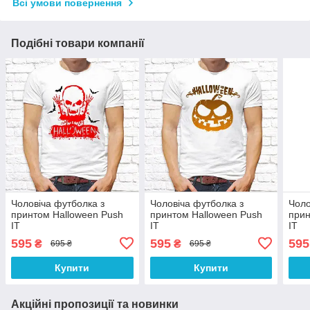
Всі умови повернення
Подібні товари компанії
Чоловіча футболка з
Чоловіча футболка з
Чоло
принтом Halloween Push
принтом Halloween Push
прин
IT
IT
IT
595
595
595
₴
₴
695 ₴
695 ₴
Купити
Купити
Акційні пропозиції та новинки