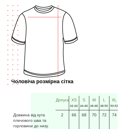
Чоловіча розмірна сітка
Допуск
XS
S
M
L
XL
2XL
42-44
44-46
46-48
48-50
50-52
52-54
Довжина від кута
2
66
68
70
72
74
76
плечового шва та
горловини до низу.