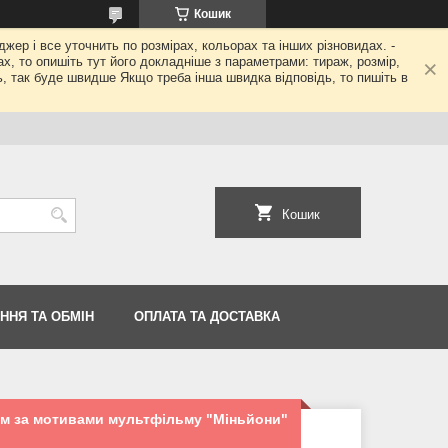
Кошик
джер і все уточнить по розмірах, кольорах та інших різновидах. -
гах, то опишіть тут його докладніше з параметрами: тираж, розмір,
ь, так буде швидше Якщо треба інша швидка відповідь, то пишіть в
Кошик
ННЯ ТА ОБМІН
ОПЛАТА ТА ДОСТАВКА
ом за мотивами мультфільму "Міньйони"