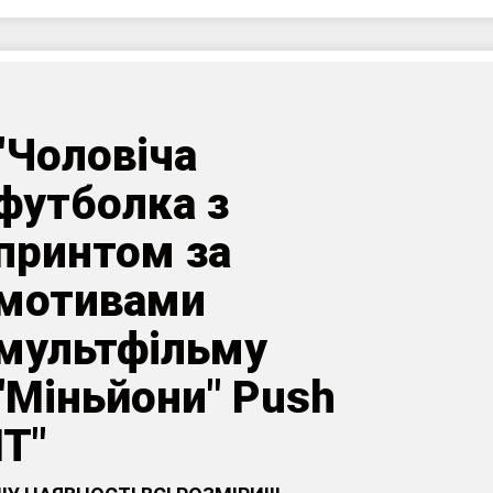
"Чоловіча
футболка з
принтом за
мотивами
мультфільму
"Міньйони" Push
IT"