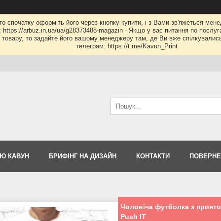
 то спочатку оформіть його через кнопку купити, і з Вами зв'яжеться мене
: https://arbuz.in.ua/ua/g28373488-magazin - Якщо у вас питання по послу
му товару, то задайте його вашому менеджеру там, де Ви вже спілкувалис
телеграм: https://t.me/Kavun_Print
Ю КАВУН
БРИФІНГ НА ДИЗАЙН
КОНТАКТИ
ПОВЕРНЕ
Чоловіча футболка з принт
Push IT