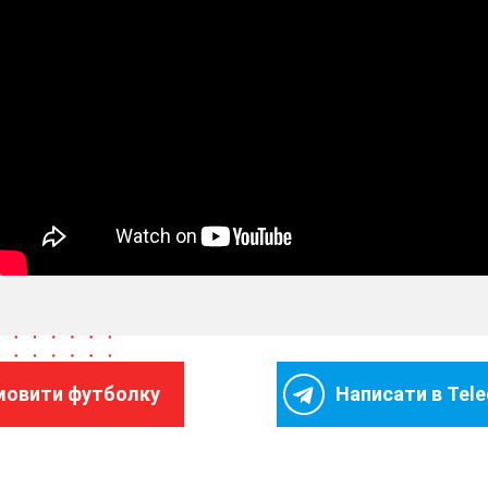
мовити футболку
Написати в Tel