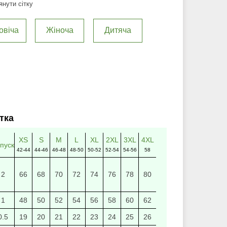
нути сітку
овіча
Жіноча
Дитяча
тка
XS
S
M
L
XL
2XL
3XL
4XL
пуск
42-44
44-46
46-48
48-50
50-52
52-54
54-56
58
2
66
68
70
72
74
76
78
80
1
48
50
52
54
56
58
60
62
0.5
19
20
21
22
23
24
25
26