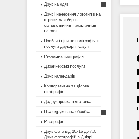
Друк на одязі
Друк і нанесення логотипів на
стрічки для бирок,
складальників і розмірників
на одяг
Прайси і ціни на поліграфічні
послуги друкарні Кавун
Рекламна поліграфія
Дизайнерські послуги
Друк календарів
Корпоративна та ділова
поліграфія
Додрукарська підготовка
Післядрукована обробка
Різографія
Друк фото від 10х15 до А0.
Друк фотографій в Дніпрі