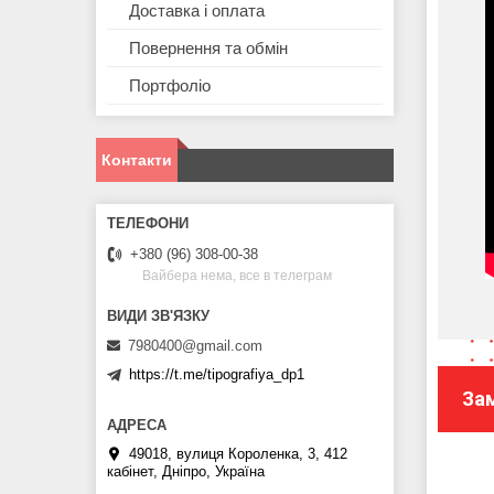
Доставка і оплата
Повернення та обмін
Портфоліо
Контакти
+380 (96) 308-00-38
Вайбера нема, все в телеграм
7980400@gmail.com
https://t.me/tipografiya_dp1
За
49018, вулиця Короленка, 3, 412
кабінет, Дніпро, Україна