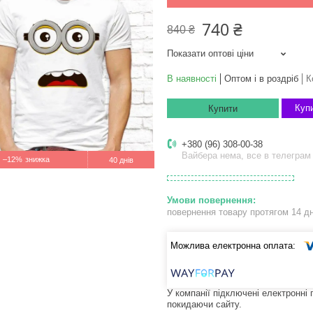
740 ₴
840 ₴
Показати оптові ціни
В наявності
Оптом і в роздріб
К
Купи
Купити
+380 (96) 308-00-38
Вайбера нема, все в телеграм
–12%
40 днів
повернення товару протягом 14 д
У компанії підключені електронні
покидаючи сайту.