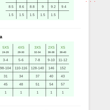
8.5
8.6
8.8
9
9.2
9.4
1.5
1.5
1.5
1.5
1.5
а
5XS
4XS
3XS
2XS
XS
24-26
28-30
32-34
36-38
38-40
3-4
5-6
7-8
9-10
11-12
98-104
110-116
128-140
146
152
31
34
37
40
43
45
48
51
54
57
1
1
1
1
1