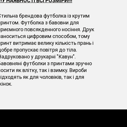
!!!У НАЯВНОСТІ ВСІ РОЗМІРИ!!!
Стильна брендова футболка із крутим
принтом. Футболка з бавовни для
приємного повсякденного носіння. Друк
наноситься цифровим способом, тому
принт витримає велику кількість прань і
добре пропускає повітря до тіла.
Надруковано у друкарні "Кавун".
Бавовняні футболки з принтами зручно
осити як влітку, так і взимку. Вироби
ідходять як для чоловіків, так і для
інок.