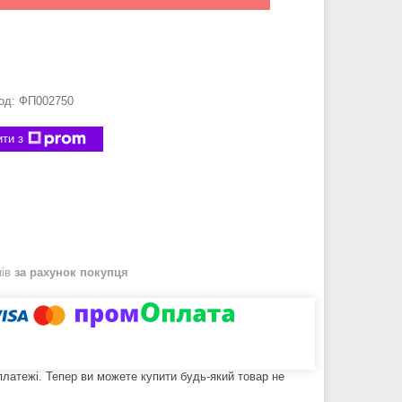
од:
ФП002750
ти з
нів
за рахунок покупця
 платежі. Тепер ви можете купити будь-який товар не