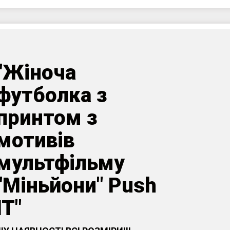
"Жіноча
футболка з
принтом з
мотивів
мультфільму
"Міньйони" Push
IT"