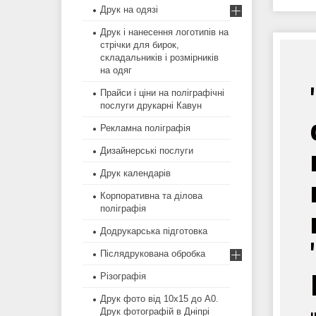
Друк на одязі
Друк і нанесення логотипів на
стрічки для бирок,
складальників і розмірників
на одяг
Прайси і ціни на поліграфічні
послуги друкарні Кавун
Рекламна поліграфія
Дизайнерські послуги
Друк календарів
Корпоративна та ділова
поліграфія
Додрукарська підготовка
Післядрукована обробка
Різографія
Друк фото від 10х15 до А0.
Друк фотографій в Дніпрі