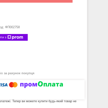
од:
ФП002758
ти з
нів
за рахунок покупця
 платежі. Тепер ви можете купити будь-який товар не