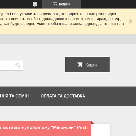
Кошик
джер і все уточнить по розмірах, кольорах та інших різновидах. -
гах, то опишіть тут його докладніше з параметрами: тираж, розмір,
ь, так буде швидше Якщо треба інша швидка відповідь, то пишіть в
Кошик
ННЯ ТА ОБМІН
ОПЛАТА ТА ДОСТАВКА
з мотивів мультфільму "Міньйони" Push