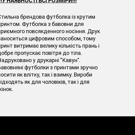
!!!У НАЯВНОСТІ ВСІ РОЗМІРИ!!!
Стильна брендова футболка із крутим
принтом. Футболка з бавовни для
приємного повсякденного носіння. Друк
наноситься цифровим способом, тому
принт витримає велику кількість прань і
добре пропускає повітря до тіла.
Надруковано у друкарні "Кавун".
Бавовняні футболки з принтами зручно
осити як влітку, так і взимку. Вироби
ідходять як для чоловіків, так і для
інок.