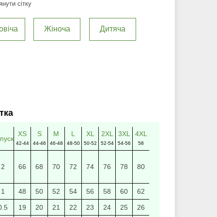
нути сітку
овіча
Жіноча
Дитяча
тка
XS
S
M
L
XL
2XL
3XL
4XL
пуск
42-44
44-46
46-48
48-50
50-52
52-54
54-56
58
2
66
68
70
72
74
76
78
80
1
48
50
52
54
56
58
60
62
0.5
19
20
21
22
23
24
25
26