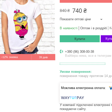
740 ₴
840 ₴
Показати оптові ціни
В наявності
Оптом і в роздріб
К
Купи
Купити
+380 (96) 308-00-38
Вайбера нема, все в телеграм
–12%
39 днів
повернення товару протягом 14 д
У компанії підключені електронні
покидаючи сайту.