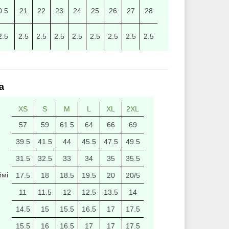
0.5
21
22
23
24
25
26
27
28
2.5
2.5
2.5
2.5
2.5
2.5
2.5
2.5
2.5
а
XS
S
M
L
XL
2XL
57
59
61.5
64
66
69
39.5
41.5
44
45.5
47.5
49.5
31.5
32.5
33
34
35
35.5
ймі
17.5
18
18.5
19.5
20
20/5
11
11.5
12
12.5
13.5
14
14.5
15
15.5
16.5
17
17.5
15.5
16
16.5
17
17
17.5