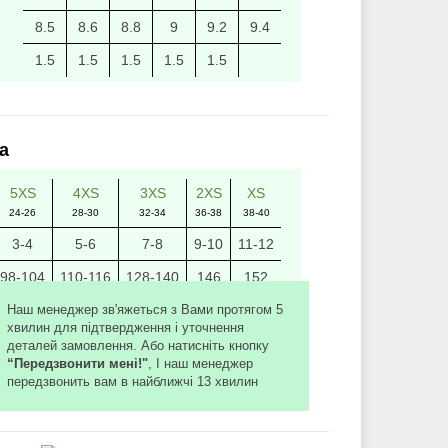
8.5
8.6
8.8
9
9.2
9.4
1.5
1.5
1.5
1.5
1.5
а
5XS
4XS
3XS
2XS
XS
24-26
28-30
32-34
36-38
38-40
3-4
5-6
7-8
9-10
11-12
98-104
110-116
128-140
146
152
Наш менеджер зв'яжеться з Вами протягом 5
31
34
37
40
43
хвилин для підтвердження і уточнення
45
48
51
54
57
деталей замовлення. Або натисніть кнопку
“Передзвонити мені!"
, І наш менеджер
1
1
1
1
1
передзвонить вам в найближчі 13 хвилин