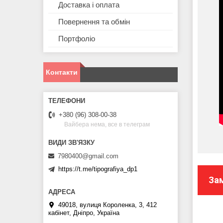
Доставка і оплата
Повернення та обмін
Портфоліо
Контакти
+380 (96) 308-00-38
Вайбера нема, все в телеграм
7980400@gmail.com
https://t.me/tipografiya_dp1
За
49018, вулиця Короленка, 3, 412
кабінет, Дніпро, Україна