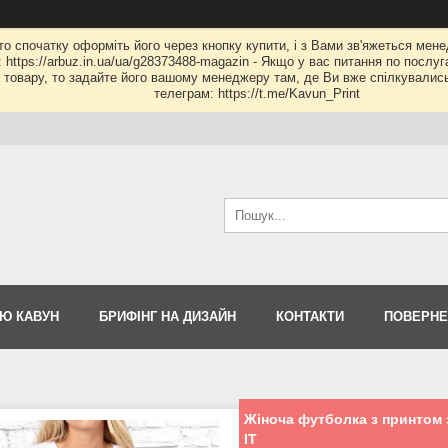
 то спочатку оформіть його через кнопку купити, і з Вами зв'яжеться мене
: https://arbuz.in.ua/ua/g28373488-magazin - Якщо у вас питання по послу
му товару, то задайте його вашому менеджеру там, де Ви вже спілкувалис
телеграм: https://t.me/Kavun_Print
Ю КАВУН
БРИФІНГ НА ДИЗАЙН
КОНТАКТИ
ПОВЕРНЕ
Жіноча футболка з принтом 
IT