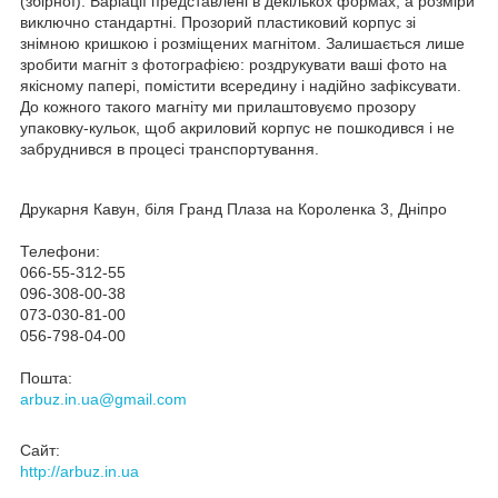
(збірної). Варіації представлені в декількох формах, а розміри
виключно стандартні. Прозорий пластиковий корпус зі
знімною кришкою і розміщених магнітом. Залишається лише
зробити магніт з фотографією: роздрукувати ваші фото на
якісному папері, помістити всередину і надійно зафіксувати.
До кожного такого магніту ми прилаштовуємо прозору
упаковку-кульок, щоб акриловий корпус не пошкодився і не
забруднився в процесі транспортування.
Друкарня Кавун, біля Гранд Плаза на Короленка 3, Дніпро
Телефони:
066-55-312-55
096-308-00-38
073-030-81-00
056-798-04-00
Пошта:
arbuz.in.ua@gmail.com
Сайт:
http://arbuz.in.ua