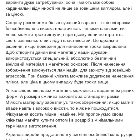
варіанти дуже затребуваних, хоча і мають між собою
кардинальні відмінності не лише за зовнішнім виглядом, але і
за ціною.
Спершу розглянемо більш сучасний варіант – вінілові зразки.
Їх особливістю є висока пластичність. Іншими словами, ви
легко можете трохи зігнути, і при цьому вони не втратять
свого зовнішнього вигляду і властивостей. Це ідеальне
рішення, якщо поверхня для нанесення трохи викривлена.
Щоб створити даний вид магнітів у нашій друкарні
використовується спеціальний, абсолютно безпечний
вініловий матеріал з магнітною основою. Після нанесення
зображення виконується ламінація, для захисту від зовнішніх
агресорів. При бажанні клієнта можливе додаткове нанесення
плівки, але ціна в цьому випадку буде трохи вище.
Унікальністю вінілових магнітів є можливість надання їм різних
форм. А розміри сміливо виходять за стандартні рамки.
М'якість матеріалу забезпечує також збереження: якщо магніт
впаде навіть з високою висоти, то ніяк не пошкодитися.
Фіксування досить міцне і надійне. Ми пропонуємо своїм
клієнтам магніти купити оптом і в роздріб з мінімальними
термінами виготовлення.
Акрилові вироби представлені у вигляді особливої конструкції