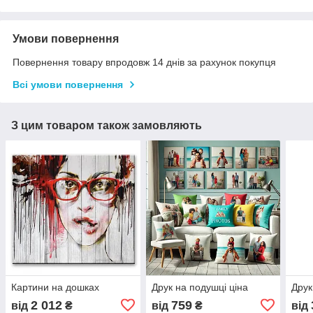
Умови повернення
Повернення товару впродовж 14 днів за рахунок покупця
Всі умови повернення
З цим товаром також замовляють
Картини на дошках
Друк на подушці ціна
Друк
2 012
759
від
₴
від
₴
від