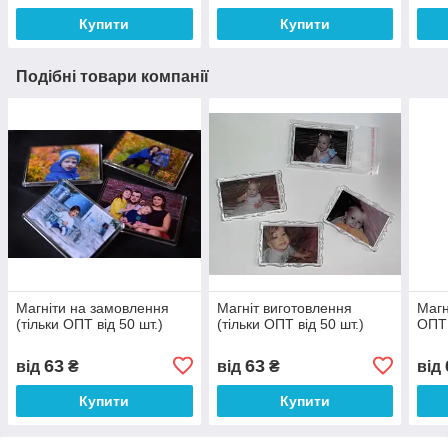
Купити
Купити
Подібні товари компанії
Магніти на замовлення
Магніт виготовлення
Магн
(тільки ОПТ від 50 шт.)
(тільки ОПТ від 50 шт.)
ОПТ 
63
63
від
₴
від
₴
від
Купити
Купити