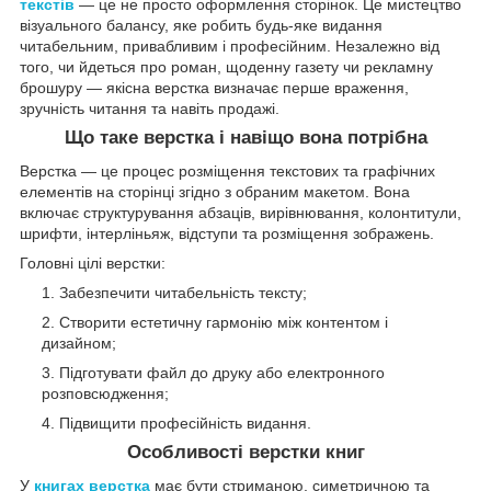
текстів
— це не просто оформлення сторінок. Це мистецтво
візуального балансу, яке робить будь-яке видання
читабельним, привабливим і професійним. Незалежно від
того, чи йдеться про роман, щоденну газету чи рекламну
брошуру — якісна верстка визначає перше враження,
зручність читання та навіть продажі.
Що таке верстка і навіщо вона потрібна
Верстка — це процес розміщення текстових та графічних
елементів на сторінці згідно з обраним макетом. Вона
включає структурування абзаців, вирівнювання, колонтитули,
шрифти, інтерліньяж, відступи та розміщення зображень.
Головні цілі верстки:
Забезпечити читабельність тексту;
Створити естетичну гармонію між контентом і
дизайном;
Підготувати файл до друку або електронного
розповсюдження;
Підвищити професійність видання.
Особливості верстки книг
У
книгах верстка
має бути стриманою, симетричною та