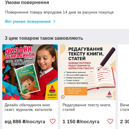
Умови повернення
Повернення товару впродовж 14 днів за рахунок покупця
Всі умови повернення
З цим товаром також замовляють
Дизайн обкладинок книг,
Редагування тексту книги,
Вичи
газет, журналів, каталогів
статей
стат
886
1 150
2 3
від
₴/послуга
₴/послуга