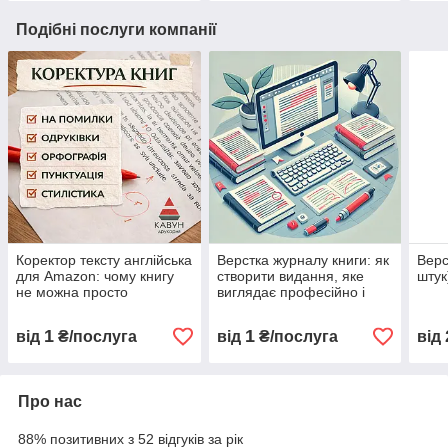
Подібні послуги компанії
Коректор тексту англійська
Верстка журналу книги: як
Верс
для Amazon: чому книгу
створити видання, яке
штук
не можна просто
виглядає професійно і
перекласти і викласти
читається легко
1
1
від
₴/послуга
від
₴/послуга
від
Про нас
88% позитивних з 52 відгуків за рік