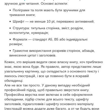
зручною для читання. Основні аспекти:
Поліграми та поля мають бути зручними для
тримання книги;
Шрифт — не менше 10 pt, переважно антиквений;
Структура: титульна сторінка, зміст, розділи,
колонтитули, нумерація;
Формати — стандарт A5, B5 або індивідуальні
розміри;
Грамотне використання розривів сторінок, абзаців,
винесення цитат і заголовків.
Кожен, хто вирішив видати свою власну книгу, хоч приблизно
знає, якою вона буде. Як правило, автор представляє лише
узагальнену картинку, що складається з основного тексту і
якихось ілюстрацій, і все це повинно бути в яскравій
обкладинці.
Але не все так просто. У даному випадку необхідний
професійний підхід, щоб правильно зверстати книгу.
Професійна верстка книг включає в себе оформлення
обкладинки, підбір стилю для всього тексту, шрифту
заголовків, підзаголовків і шрифту основного матеріалу.
Ілюстрацій можна додати дуже багато, а от чи будуть вони