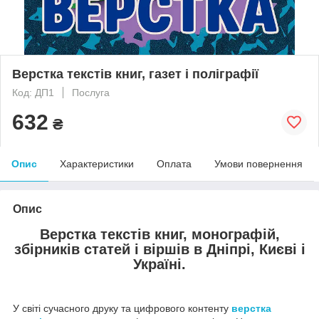
Верстка текстів книг, газет і поліграфії
Код: ДП1
Послуга
632
₴
Опис
Характеристики
Оплата
Умови повернення
Опис
Верстка текстів книг, монографій,
збірників статей і віршів в Дніпрі, Києві і
Україні.
У світі сучасного друку та цифрового контенту
верстка