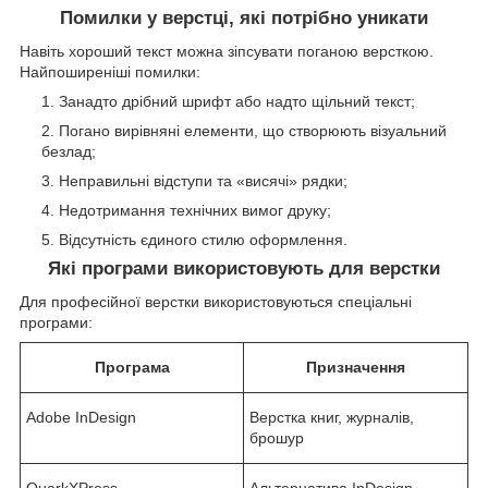
Помилки у верстці, які потрібно уникати
Навіть хороший текст можна зіпсувати поганою версткою.
Найпоширеніші помилки:
Занадто дрібний шрифт або надто щільний текст;
Погано вирівняні елементи, що створюють візуальний
безлад;
Неправильні відступи та «висячі» рядки;
Недотримання технічних вимог друку;
Відсутність єдиного стилю оформлення.
Які програми використовують для верстки
Для професійної верстки використовуються спеціальні
програми:
Програма
Призначення
Adobe InDesign
Верстка книг, журналів,
брошур
QuarkXPress
Альтернатива InDesign,