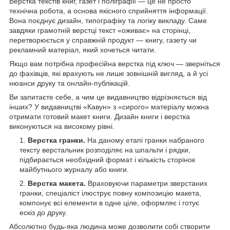
Верстка текстів книг, газет і поліграфії — це не просто
технічна робота, а основа якісного сприйняття інформації.
Вона поєднує дизайн, типографіку та логіку викладу. Саме
завдяки грамотній верстці текст «оживає» на сторінці,
перетворюється у справжній продукт — книгу, газету чи
рекламний матеріал, який хочеться читати.
Якщо вам потрібна професійна верстка під ключ — зверніться
до фахівців, які врахують не лише зовнішній вигляд, а й усі
нюанси друку та онлайн-публікацій.
Ви запитаєте себе, а чим це видавництво відрізняється від
інших? У видавництві «Кавун» з «сирого» матеріалу можна
отримати готовий макет книги. Дизайн книги і верстка
виконуються на високому рівні.
Верстка гранки.
На даному етапі гранки набраного
тексту верстальник розподіляє на шпальти і рядки,
підбирається необхідний формат і кількість сторінок
майбутнього журналу або книги.
Верстка макета.
Враховуючи параметри зверстаних
гранки, спеціаліст ілюструє повну композицію макета,
компонує всі елементи в одне ціле, оформляє і готує
ескіз до друку.
Абсолютно будь-яка людина може дозволити собі створити