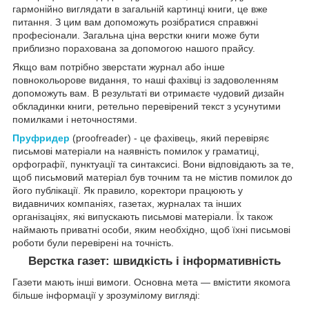
гармонійно виглядати в загальній картинці книги, це вже
питання. З цим вам допоможуть розібратися справжні
професіонали. Загальна ціна верстки книги може бути
приблизно порахована за допомогою нашого прайсу.
Якщо вам потрібно зверстати журнал або інше
повнокольорове видання, то наші фахівці із задоволенням
допоможуть вам. В результаті ви отримаєте чудовий дизайн
обкладинки книги, ретельно перевірений текст з усунутими
помилками і неточностями.
Пруфридер
(proofreader) - це фахівець, який перевіряє
письмові матеріали на наявність помилок у граматиці,
орфографії, пунктуації та синтаксисі. Вони відповідають за те,
щоб письмовий матеріал був точним та не містив помилок до
його публікації. Як правило, коректори працюють у
видавничих компаніях, газетах, журналах та інших
організаціях, які випускають письмові матеріали. Їх також
наймають приватні особи, яким необхідно, щоб їхні письмові
роботи були перевірені на точність.
Верстка газет: швидкість і інформативність
Газети мають інші вимоги. Основна мета — вмістити якомога
більше інформації у зрозумілому вигляді: