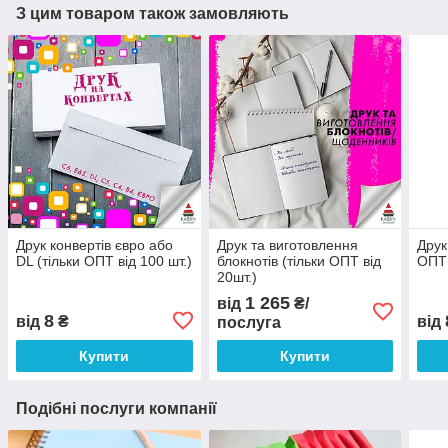
З цим товаром також замовляють
Друк конвертів євро або
Друк та виготовлення
Друк
DL (тільки ОПТ від 100 шт.)
блокнотів (тільки ОПТ від
ОПТ 
20шт.)
1 265
від
₴/
8
від
₴
від
послуга
Купити
Купити
Подібні послуги компанії