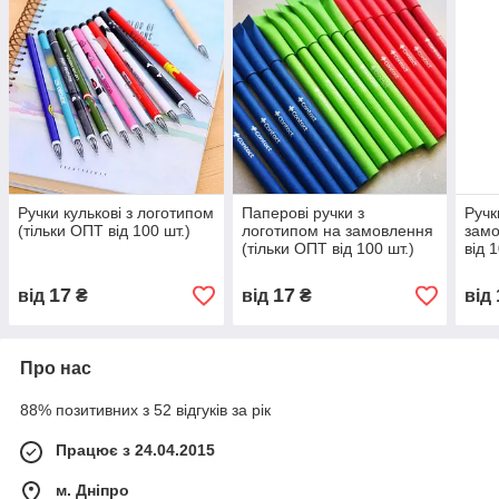
Ручки кулькові з логотипом
Паперові ручки з
Ручк
(тільки ОПТ від 100 шт.)
логотипом на замовлення
замо
(тільки ОПТ від 100 шт.)
від 
17
17
від
₴
від
₴
від
Про нас
88% позитивних з 52 відгуків за рік
Працює з 24.04.2015
м. Дніпро