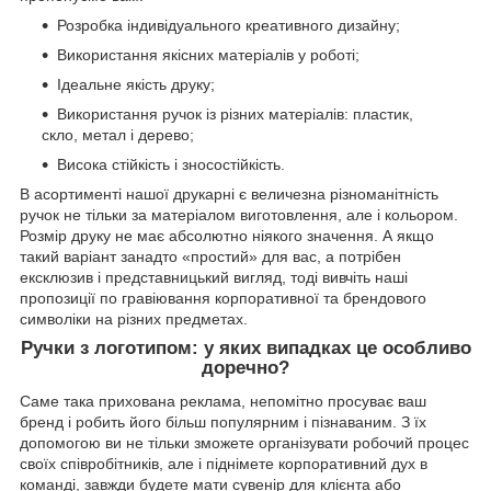
Розробка індивідуального креативного дизайну;
Використання якісних матеріалів у роботі;
Ідеальне якість друку;
Використання ручок із різних матеріалів: пластик,
скло, метал і дерево;
Висока стійкість і зносостійкість.
В асортименті нашої друкарні є величезна різноманітність
ручок не тільки за матеріалом виготовлення, але і кольором.
Розмір друку не має абсолютно ніякого значення. А якщо
такий варіант занадто «простий» для вас, а потрібен
ексклюзив і представницький вигляд, тоді вивчіть наші
пропозиції по гравіювання корпоративної та брендового
символіки на різних предметах.
Ручки з логотипом: у яких випадках це особливо
доречно?
Саме така прихована реклама, непомітно просуває ваш
бренд і робить його більш популярним і пізнаваним. З їх
допомогою ви не тільки зможете організувати робочий процес
своїх співробітників, але і піднімете корпоративний дух в
команді, завжди будете мати сувенір для клієнта або