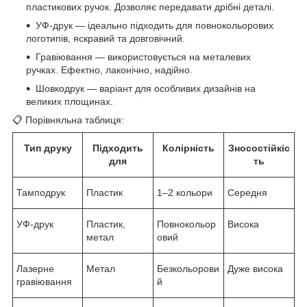
пластикових ручок. Дозволяє передавати дрібні деталі.
УФ-друк — ідеально підходить для повнокольорових
логотипів, яскравий та довговічний.
Гравіювання — використовується на металевих
ручках. Ефектно, лаконічно, надійно.
Шовкодрук — варіант для особливих дизайнів на
великих площинах.
📋 Порівняльна таблиця:
Тип друку
Підходить
Колірність
Зносостійкіс
для
ть
Тамподрук
Пластик
1–2 кольори
Середня
УФ-друк
Пластик,
Повнокольор
Висока
метал
овий
Лазерне
Метал
Безкольорови
Дуже висока
гравіювання
й