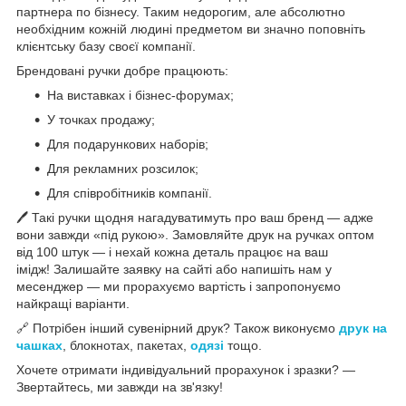
партнера по бізнесу. Таким недорогим, але абсолютно
необхідним кожній людині предметом ви значно поповніть
клієнтську базу своєї компанії.
Брендовані ручки добре працюють:
На виставках і бізнес-форумах;
У точках продажу;
Для подарункових наборів;
Для рекламних розсилок;
Для співробітників компанії.
🖊️ Такі ручки щодня нагадуватимуть про ваш бренд — адже
вони завжди «під рукою». Замовляйте друк на ручках оптом
від 100 штук — і нехай кожна деталь працює на ваш
імідж! Залишайте заявку на сайті або напишіть нам у
месенджер — ми прорахуємо вартість і запропонуємо
найкращі варіанти.
🔗 Потрібен інший сувенірний друк? Також виконуємо
друк на
чашках
, блокнотах, пакетах,
одязі
тощо.
Хочете отримати індивідуальний прорахунок і зразки? —
Звертайтесь, ми завжди на зв'язку!