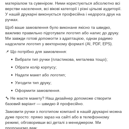
матеріалом та сувеніром. Ними користуються абсолютно всі
верстви населення, всі вікові категорії і різні цільові аудиторії.
У нашій друкарні виконується професійна і недорога друк на
ручках.
Щоб ваше замовлення було виконане якісно та швидко,
важливо правильно підготувати логотип або напис до друку.
Ми завжди готові допомогти з адаптацією, однак радимо
надсилати логотип у векторному форматі (AI, PDF, EPS).
📌 Що потрібно для замовлення:
Вибрати тип ручки (пластикова, металева тощо);
Обрати колір корпусу;
Надати макет або логотип;
Узгодити тип друку;
Оформити замовлення.
🔧 Не маєте макету? Наш дизайнер допоможе створити
базовий варіант — швидко й професійно.
Замовити ручки з логотипом компанії в нашій друкарні можна
дуже просто: прямо зараз на сайті або в телефонному
режимі, обговоривши всі деталі з менеджером. Ми
пропонуємо вам: