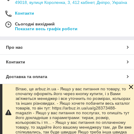
49018, вулиця Короленка, 3, 412 кабінет, Дніпро, Україна
Контакти
Сьогодні вихідний
Показати весь графік роботи
Про нас
Контакти
Доставка та оплата
Вітаю, це arbuz.in.ua - Якщо у вас питання по товару, то
Графік роботи
спочатку оформіть його через кнопку купити, і з Вами
зв'яжеться менеджер і все уточнить по розмірах, кольорах
та інших різновидах. - Якщо хочете побачити весь каталог
Повна версія сайту
товарів, то він тут: https://arbuz.in.ua/ua/g28373488-
magazin - Якщо у вас питання по послугах, то опишіть тут
його докладніше з параметрами: тираж, розмір,
Сайт створено на маркетплейсі
Prom.ua
кольоровість і тп... - Якщо у вас питання по оплаченому
товару, то задайте його вашому менеджеру там, де Ви вже
спілкувались, так буде швидше Якщо треба інша швидка