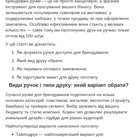
Брендовані ручки — це не просто канцелярія, а зручний
інструмент для просування вашого бізнесу. Вони
залишаються популярним сувеніром на виставках, у
подарункових наборах, у точках продажу чи при оформленні
замовлень. Особливо ефективними вони стають у великих
кількостях — саме тому ми пропонуємо друк на ручках тільки
оптом від 100 штук.
У цій статті ви дізнаєтесь:
Які формати ручок доступні для брендування;
Який вид друку обрати;
Які переваги оптового замовлення;
Як підготувати макет для друку логотипу.
Види ручок і типи друку: який варіант обрати?
Сучасні ручки для брендування поділяються на кілька
основних категорій: пластикові, металеві, екологічні (з крафту,
бамбука) та преміум-сегмент. Вибір залежить від вашого
бюджету та стилю компанії. Кожен тип дозволяє реалізувати
унікальний дизайн і підійде для різних аудиторій.
Найпопулярніші варіанти нанесення логотипу:
Тамподрук — найпоширеніший варіант для