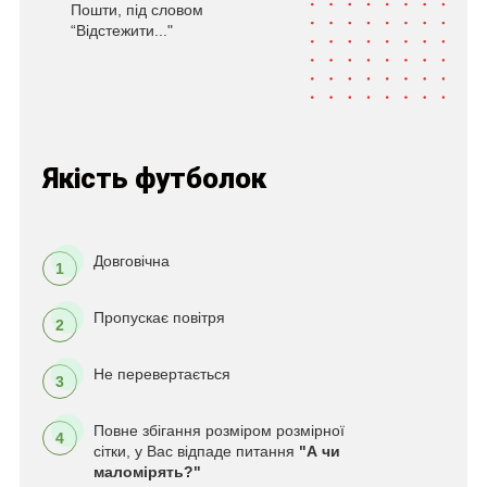
Пошти, під словом
“Відстежити..."
Якість футболок
Довговічна
1
Пропускає повітря
2
Не перевертається
3
Повне збігання розміром розмірної
4
сітки, у Вас відпаде питання
"А чи
маломірять?"