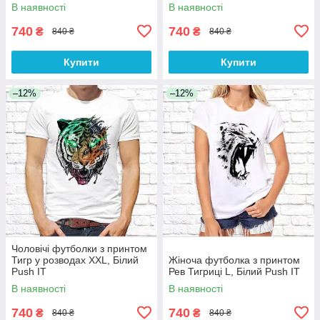
В наявності
В наявності
740
740
₴
₴
840 ₴
840 ₴
Купити
Купити
–12%
–12%
Чоловічі футболки з принтом
Тигр у розводах XXL, Білий
Жіноча футболка з принтом
Push IT
Рев Тигриці L, Білий Push IT
В наявності
В наявності
740
740
₴
₴
840 ₴
840 ₴