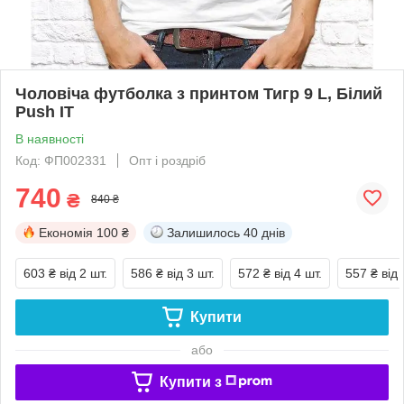
Чоловіча футболка з принтом Тигр 9 L, Білий
Push IT
В наявності
Код: ФП002331
Опт і роздріб
740
₴
840 ₴
Економія
100 ₴
Залишилось
40 днів
603 ₴
від 2 шт.
586 ₴
від 3 шт.
572 ₴
від 4 шт.
557 ₴
від 
Купити
або
Купити з