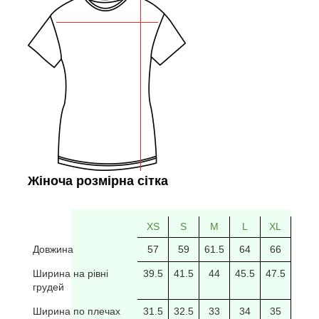
Жіноча розмірна сітка
XS
S
M
L
XL
2XL
Довжина
57
59
61.5
64
66
69
Ширина на рівні
39.5
41.5
44
45.5
47.5
49.5
грудей
Ширина по плечах
31.5
32.5
33
34
35
35.5