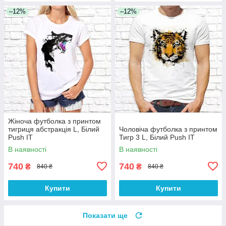
–12%
–12%
Жіноча футболка з принтом
тигриця абстракція L, Білий
Чоловіча футболка з принтом
Push IT
Тигр 3 L, Білий Push IT
В наявності
В наявності
740
740
₴
₴
840 ₴
840 ₴
Купити
Купити
Показати ще