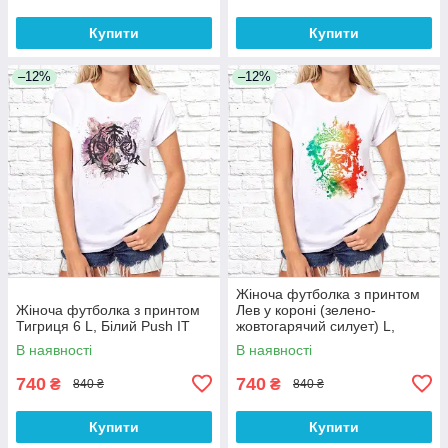
Купити
Купити
–12%
–12%
Жіноча футболка з принтом
Жіноча футболка з принтом
Лев у короні (зелено-
Тигриця 6 L, Білий Push IT
жовтогарячий силует) L,
Білий Push IT
В наявності
В наявності
740
740
₴
₴
840 ₴
840 ₴
Купити
Купити