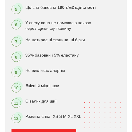
Щільна бавовна
190 г/м2 щільності
5
У спеку вона не намокає в пахвах
6
через щільнішу тканину
Не натирає ні тканина, ні бірки
7
95% бавовни і 5% еластану
8
Не викликає алергію
9
Якісні й міцні шви
10
Є валик для шиї
11
Розміна сітка: XS S M XL XXL
12