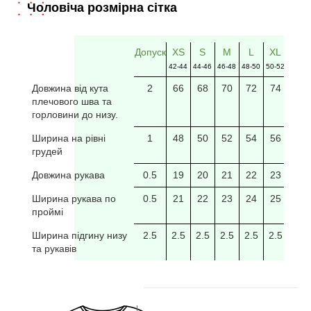
Чоловіча розмірна сітка
Допуск
XS
S
M
L
XL
2XL
42-44
44-46
46-48
48-50
50-52
52-54
Довжина від кута
2
66
68
70
72
74
76
плечового шва та
горловини до низу.
Ширина на рівні
1
48
50
52
54
56
58
грудей
Довжина рукава
0.5
19
20
21
22
23
24
Ширина рукава по
0.5
21
22
23
24
25
26
проймі
Ширина підгину низу
2.5
2.5
2.5
2.5
2.5
2.5
2.5
та рукавів