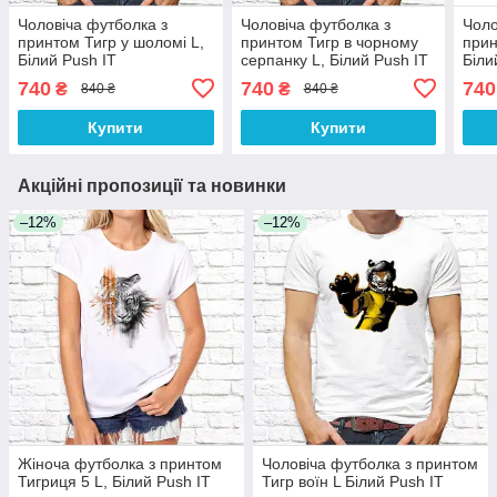
Чоловіча футболка з
Чоловіча футболка з
Чоло
принтом Тигр у шоломі L,
принтом Тигр в чорному
прин
Білий Push IT
серпанку L, Білий Push IT
Біли
740
740
740
₴
₴
840 ₴
840 ₴
Купити
Купити
Акційні пропозиції та новинки
–12%
–12%
Жіноча футболка з принтом
Чоловіча футболка з принтом
Тигриця 5 L, Білий Push IT
Тигр воїн L Білий Push IT