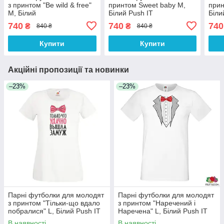
з принтом "Be wild & free"
принтом Sweet baby M,
прин
M, Білий
Білий Push IT
Біли
740
740
740
₴
₴
840 ₴
840 ₴
Купити
Купити
Акційні пропозиції та новинки
–23%
–23%
Парні футболки для молодят
Парні футболки для молодят
з принтом "Тільки-що вдало
з принтом "Наречений і
побралися" L, Білий Push IT
Наречена" L, Білий Push IT
В наявності
В наявності