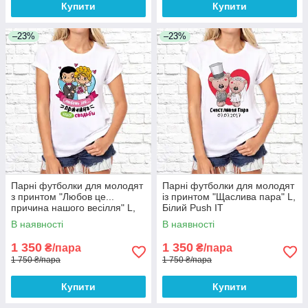
Купити
Купити
–23%
–23%
Парні футболки для молодят
Парні футболки для молодят
з принтом "Любов це...
із принтом "Щаслива пара" L,
причина нашого весілля" L,
Білий Push IT
Білий Push IT
В наявності
В наявності
1 350
1 350
₴/пара
₴/пара
1 750 ₴/пара
1 750 ₴/пара
Купити
Купити