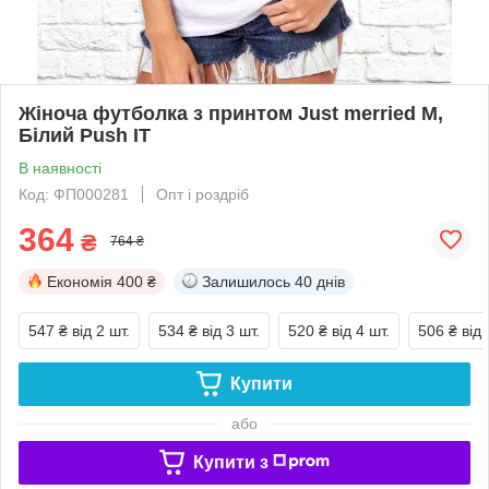
Жіноча футболка з принтом Just merried M,
Білий Push IT
В наявності
Код: ФП000281
Опт і роздріб
364
₴
764 ₴
Економія
400 ₴
Залишилось
40 днів
547 ₴
від 2 шт.
534 ₴
від 3 шт.
520 ₴
від 4 шт.
506 ₴
від 
Купити
або
Купити з