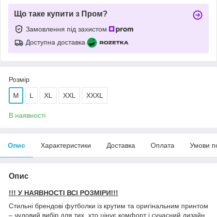
Що таке купити з Пром?
Замовлення під захистом
Доступна доставка
Розмір
M
L
XL
XXL
XXXL
В наявності
Опис
Характеристики
Доставка
Оплата
Умови п
Опис
!!! У НАЯВНОСТІ ВСІ РОЗМІРИ!!!
Стильні брендові футболки із крутим та оригінальним принтом
– чудовий вибір для тих, хто цінує комфорт і сучасний дизайн.