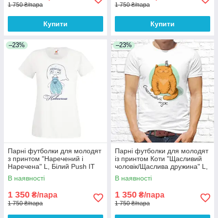
1 750 ₴/пара
1 750 ₴/пара
Купити
Купити
–23%
–23%
Парні футболки для молодят
Парні футболки для молодят
з принтом "Наречений і
із принтом Коти "Щасливий
Наречена" L, Білий Push IT
чоловік/Щаслива дружина" L,
Білий Push IT
В наявності
В наявності
1 350
1 350
₴/пара
₴/пара
1 750 ₴/пара
1 750 ₴/пара