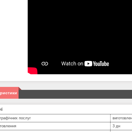
еристики
ні
графічних послуг
виготовлен
отовлення
3 дн