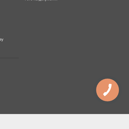
ву
КНОПКА
ЗВ'ЯЗКУ