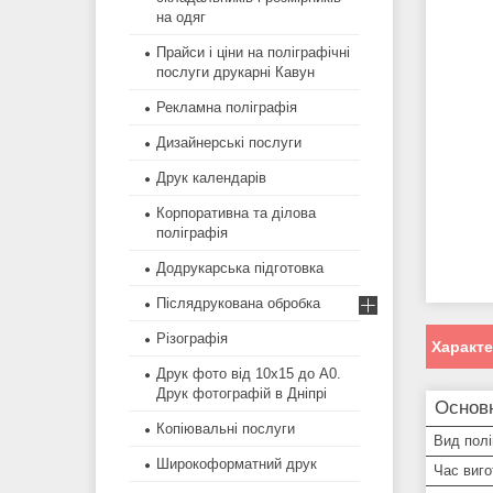
на одяг
Прайси і ціни на поліграфічні
послуги друкарні Кавун
Рекламна поліграфія
Дизайнерські послуги
Друк календарів
Корпоративна та ділова
поліграфія
Додрукарська підготовка
Післядрукована обробка
Різографія
Характ
Друк фото від 10х15 до А0.
Друк фотографій в Дніпрі
Основ
Копіювальні послуги
Вид полі
Широкоформатний друк
Час виг