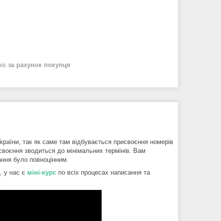
нів
за рахунок покупця
країни, так як саме там відбувається присвоєння номерів
своєння зводиться до мінімальних термінів. Вам
ання було повноцінним.
, у нас є
міні-курс
по всіх процесах написання та