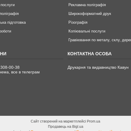
 послуги
Рекламна поліграфія
поліграфія
Широкоформатний друк
ька підготовка
Різографія
 роботи
Копіювальні послуги
Гравіювання по металу, склу, дере
 308-00-38
Друкарня та видавництво Кавун
ема, все в телеграм
Сайт створений на маркетплейсі
Prom.ua
Продавець на Bigl.ua