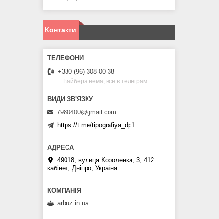
Контакти
+380 (96) 308-00-38
Вайбера нема, все в телеграм
7980400@gmail.com
https://t.me/tipografiya_dp1
49018, вулиця Короленка, 3, 412
кабінет, Дніпро, Україна
arbuz.in.ua