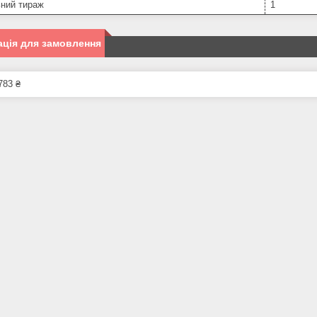
ьний тираж
1
ція для замовлення
783 ₴