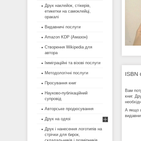
Друк наклейок, стікерів,
етикетки на самоклейці,
оракалі
Видавничі послуги
Amazon KDP (Амазон)
Створення Wikipedia для
автора
Імміграційні та візові послуги
Методологічні послуги
ISBN 
Просування книг
Вам пот
Науково-публікаційний
книг. Д
супровід
необхід
Авторське продюсування
А якщо 
видавниц
Друк на одязі
Друк і нанесення логотипів на
стрічки для бирок,
складальників і розмірників