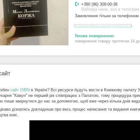
+380 (96) 308-00-38
Вайбера нема, все в телеграм
Замовлення тільки за телефоном
повернення товару протягом 14 д
сайт
рібен
сайт ISBN
в Україні? Всі ресурси будуть вести в Книжкову палату У
рукарня "Кавун" не перший рік співпрацює з Палатою, тому процедура при
но лише звернутися до нас за допомогою, щоб вже через кілька днів вид
цікаво дізнатись докладніше про весь процес написання та видання книги
тва книг..