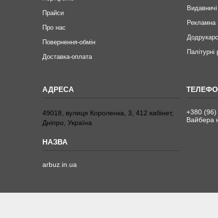
Видавничі
Прайси
Рекламна 
Про нас
Додрукарс
Повернення-обмін
Палітурні
Доставка-оплата
+380 (96)
49018, вулиця Короленка, 3, 412 кабінет,
Вайбера н
Дніпро, Україна
arbuz.in.ua