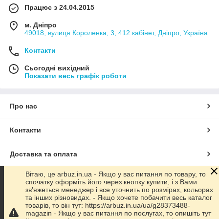
Працює з 24.04.2015
м. Дніпро
49018, вулиця Короленка, 3, 412 кабінет, Дніпро, Україна
Контакти
Сьогодні вихідний
Показати весь графік роботи
Про нас
Контакти
Доставка та оплата
Вітаю, це arbuz.in.ua - Якщо у вас питання по товару, то
Графік роботи
спочатку оформіть його через кнопку купити, і з Вами
зв'яжеться менеджер і все уточнить по розмірах, кольорах
та інших різновидах. - Якщо хочете побачити весь каталог
Повна версія сайту
товарів, то він тут: https://arbuz.in.ua/ua/g28373488-
magazin - Якщо у вас питання по послугах, то опишіть тут