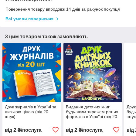
Повернення товару впродовж 14 днів за рахунок покупця
Всі умови повернення
З цим товаром також замовляють
Друк журналів в Україні за
Видання дитячих книг
Друк
низькою ціною (від 20
будь-яким тиражем різних
будь
штук)
форматів в Україні (від 20
штук
штук)
2
2
від
₴/послуга
від
₴/послуга
від