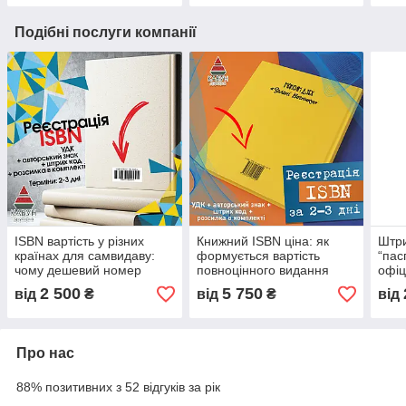
Подібні послуги компанії
ISBN вартість у різних
Книжний ISBN ціна: як
Штри
країнах для самвидаву:
формується вартість
“пас
чому дешевий номер
повноцінного видання
офіц
може дорого коштувати
книги
дет
2 500
5 750
від
₴
від
₴
від
автору
Про нас
88% позитивних з 52 відгуків за рік