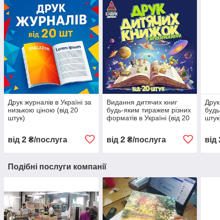
Друк журналів в Україні за
Видання дитячих книг
Друк
низькою ціною (від 20
будь-яким тиражем різних
будь
штук)
форматів в Україні (від 20
штук
штук)
2
2
від
₴/послуга
від
₴/послуга
від
Подібні послуги компанії