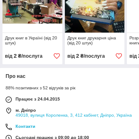
Друк книг в Україні (від 20
Друк книг друкарня ціна
Розр
штук)
(від 20 штук)
книг
2
2
від
₴/послуга
від
₴/послуга
від
Про нас
88% позитивних з 52 відгуків за рік
Працює з 24.04.2015
м. Дніпро
49018, вулиця Короленка, 3, 412 кабінет, Дніпро, Україна
Контакти
Сьогодні працює з 09:00 до 18:00