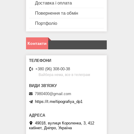
Доставка і оплата
Повернення та обмін
Портфоліо
Контакти
+380 (96) 308-00-38
Вайбера нема, все в телеграм
7980400@gmail.com
https://t.me/tipografiya_dp1
49018, вулиця Короленка, 3, 412
кабінет, Дніпро, Україна