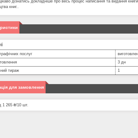
цікаво дізнатись докладніше про весь процес написання та видання книги
тва книг..
еристики
ні
графічних послуг
виготовлен
отовлення
3 дн
ьний тираж
1
ція для замовлення
д 1 265 ₴/10 шт.