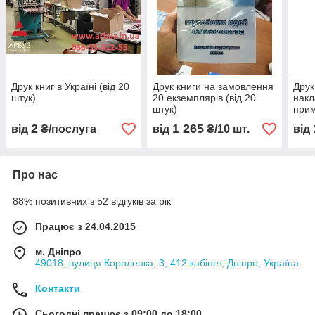
Друк книг в Україні (від 20
Друк книги на замовлення
Друк
штук)
20 екземплярів (від 20
накл
штук)
прим
кошт
2
1 265
від
₴/послуга
від
₴/10 шт.
від
очік
Про нас
88% позитивних з 52 відгуків за рік
Працює з 24.04.2015
м. Дніпро
49018, вулиця Короленка, 3, 412 кабінет, Дніпро, Україна
Контакти
Сьогодні працює з 09:00 до 18:00