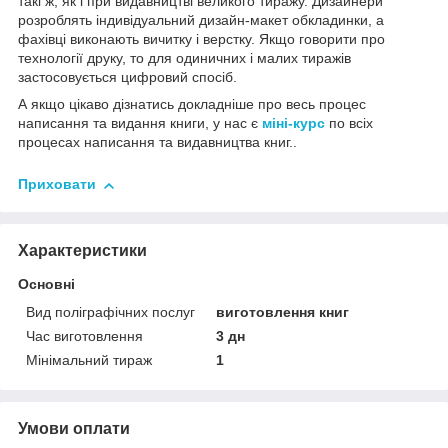
такі ж, як і при видавництві великого тиражу. Дизайнери
розроблять індивідуальний дизайн-макет обкладинки, а
фахівці виконають вичитку і верстку. Якщо говорити про
технології друку, то для одиничних і малих тиражів
застосовується цифровий спосіб.
А якщо цікаво дізнатись докладніше про весь процес
написання та видання книги, у нас є
міні-курс
по всіх
процесах написання та видавництва книг..
Приховати
Характеристики
Основні
Вид поліграфічних послуг
виготовлення книг
Час виготовлення
3 дн
Мінімальний тираж
1
Умови оплати