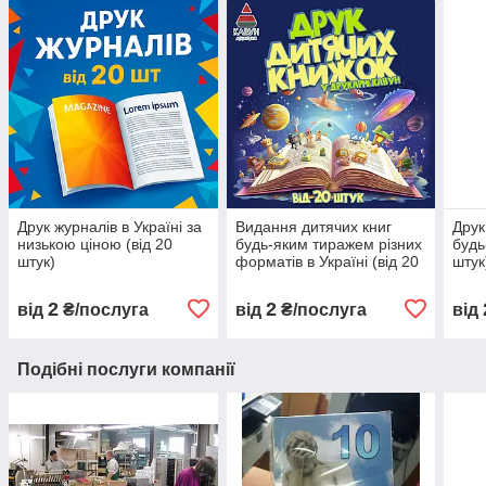
Друк журналів в Україні за
Видання дитячих книг
Друк
низькою ціною (від 20
будь-яким тиражем різних
будь
штук)
форматів в Україні (від 20
штук
штук)
2
2
від
₴/послуга
від
₴/послуга
від
Подібні послуги компанії