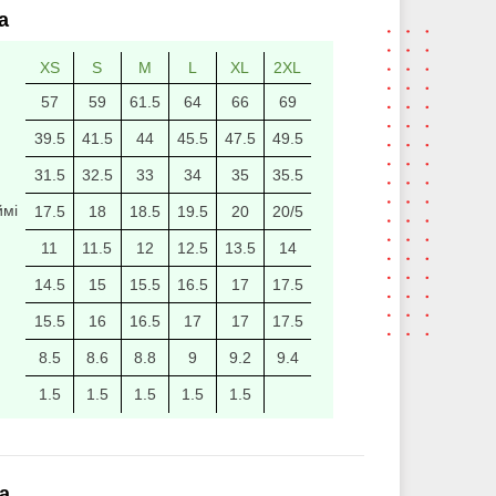
а
XS
S
M
L
XL
2XL
57
59
61.5
64
66
69
39.5
41.5
44
45.5
47.5
49.5
31.5
32.5
33
34
35
35.5
ймі
17.5
18
18.5
19.5
20
20/5
11
11.5
12
12.5
13.5
14
14.5
15
15.5
16.5
17
17.5
15.5
16
16.5
17
17
17.5
8.5
8.6
8.8
9
9.2
9.4
1.5
1.5
1.5
1.5
1.5
а