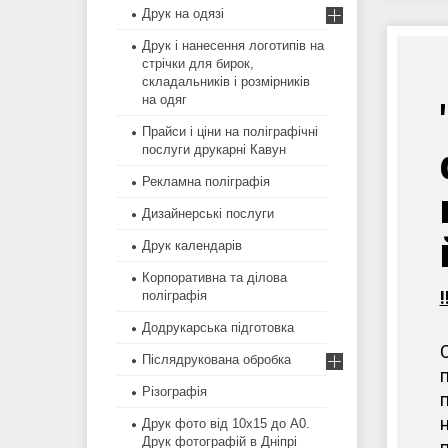
Друк на одязі
Друк і нанесення логотипів на
стрічки для бирок,
складальників і розмірників
на одяг
Прайси і ціни на поліграфічні
послуги друкарні Кавун
Рекламна поліграфія
Дизайнерські послуги
Друк календарів
Корпоративна та ділова
поліграфія
Додрукарська підготовка
Післядрукована обробка
Різографія
Друк фото від 10х15 до А0.
Друк фотографій в Дніпрі