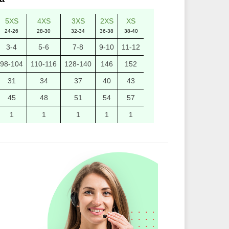
5XS
4XS
3XS
2XS
XS
24-26
28-30
32-34
36-38
38-40
3-4
5-6
7-8
9-10
11-12
98-104
110-116
128-140
146
152
31
34
37
40
43
45
48
51
54
57
1
1
1
1
1