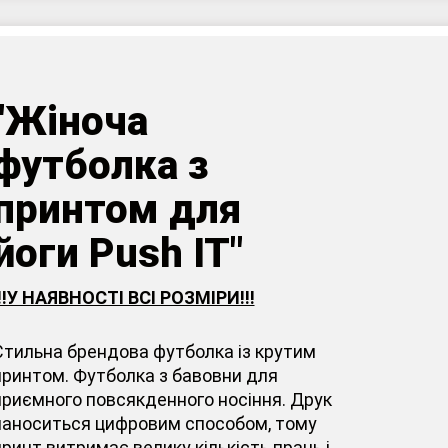
"Жіноча
футболка з
принтом для
йоги Push IT"
!!!У НАЯВНОСТІ ВСІ РОЗМІРИ!!!
Стильна брендова футболка із крутим
принтом. Футболка з бавовни для
приємного повсякденного носіння. Друк
наноситься цифровим способом, тому
принт витримає велику кількість прань і