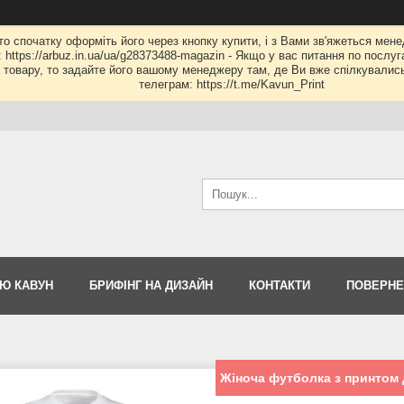
 то спочатку оформіть його через кнопку купити, і з Вами зв'яжеться мене
: https://arbuz.in.ua/ua/g28373488-magazin - Якщо у вас питання по послу
му товару, то задайте його вашому менеджеру там, де Ви вже спілкувалис
телеграм: https://t.me/Kavun_Print
Ю КАВУН
БРИФІНГ НА ДИЗАЙН
КОНТАКТИ
ПОВЕРНЕ
Жіноча футболка з принтом 