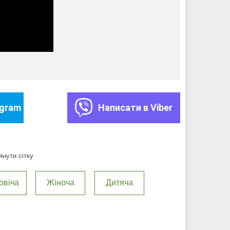
egram
Написати в Viber
нути сітку
овіча
Жіноча
Дитяча