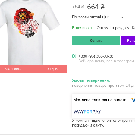
664 ₴
764 ₴
Показати оптові ціни
В наявності
Оптом і в роздріб
К
Купи
Купити
+380 (96) 308-00-38
Вайбера нема, все в телеграм
–13%
39 днів
повернення товару протягом 14 д
У компанії підключені електронні
покидаючи сайту.