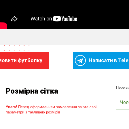
мовити футболку
Написати в Tel
Перегля
Розмірна сітка
Чол
Увага!
Перед оформленням замовлення звірте свої
параметри з таблицею розмірів