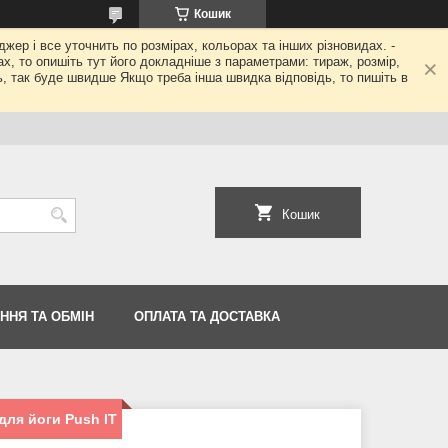
Кошик
джер і все уточнить по розмірах, кольорах та інших різновидах. -
гах, то опишіть тут його докладніше з параметрами: тираж, розмір,
ь, так буде швидше Якщо треба інша швидка відповідь, то пишіть в
Кошик
ННЯ ТА ОБМІН
ОПЛАТА ТА ДОСТАВКА
для йоги Push IT