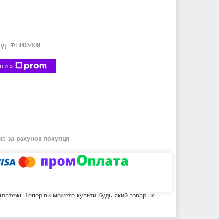
од:
ФП003409
ти з
нів
за рахунок покупця
 платежі. Тепер ви можете купити будь-який товар не