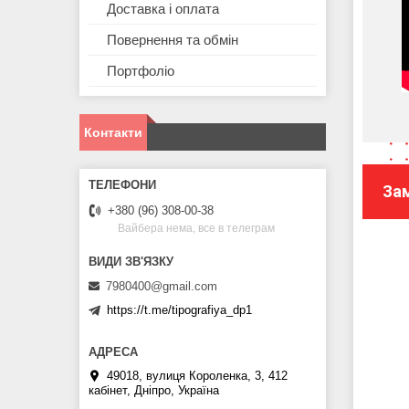
Доставка і оплата
Повернення та обмін
Портфоліо
Контакти
За
+380 (96) 308-00-38
Вайбера нема, все в телеграм
7980400@gmail.com
https://t.me/tipografiya_dp1
49018, вулиця Короленка, 3, 412
кабінет, Дніпро, Україна