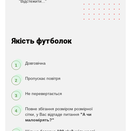
“Відстежити..."
Якість футболок
Довговічна
1
Пропускає повітря
2
Не перевертається
3
Повне збігання розміром розмірної
4
сітки, у Вас відпаде питання
"А чи
маломірять?"