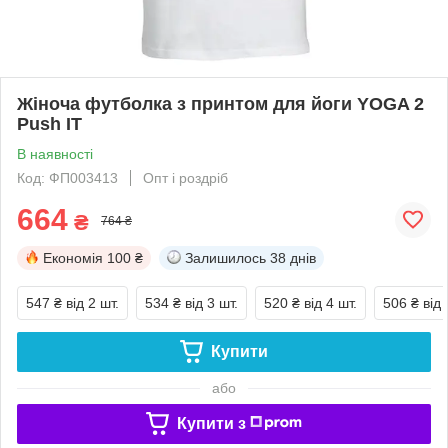
Жіноча футболка з принтом для йоги YOGA 2
Push IT
В наявності
Код: ФП003413
Опт і роздріб
664
₴
764 ₴
Економія
100 ₴
Залишилось
38 днів
547 ₴
від 2 шт.
534 ₴
від 3 шт.
520 ₴
від 4 шт.
506 ₴
від 
Купити
або
Купити з