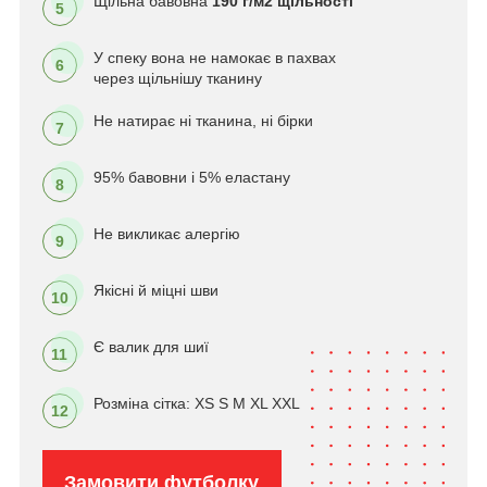
Щільна бавовна
190 г/м2 щільності
5
У спеку вона не намокає в пахвах
6
через щільнішу тканину
Не натирає ні тканина, ні бірки
7
95% бавовни і 5% еластану
8
Не викликає алергію
9
Якісні й міцні шви
10
Є валик для шиї
11
Розміна сітка: XS S M XL XXL
12
Замовити футболку