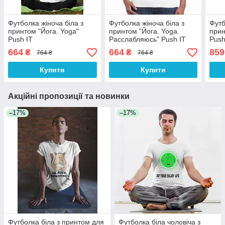
Футболка жіноча біла з
Футболка жіноча біла з
Футб
принтом "Йога. Yoga"
принтом "Йога. Yoga.
прин
Push IT
Расслабляюсь" Push IT
Push
664
664
859
₴
₴
764 ₴
764 ₴
Купити
Купити
Акційні пропозиції та новинки
–17%
–17%
Футболка біла з принтом для
Футболка біла чоловіча з