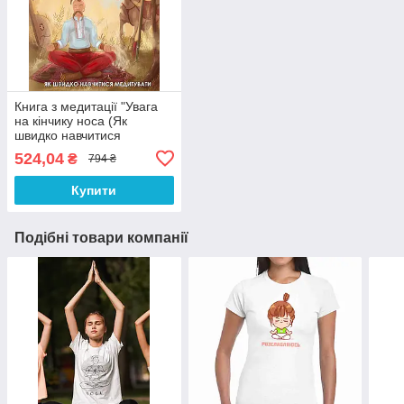
Книга з медитації "Увага
на кінчику носа (Як
швидко навчитися
медитувати)" Костянтин
524,04
₴
794 ₴
Кавун
Купити
Подібні товари компанії