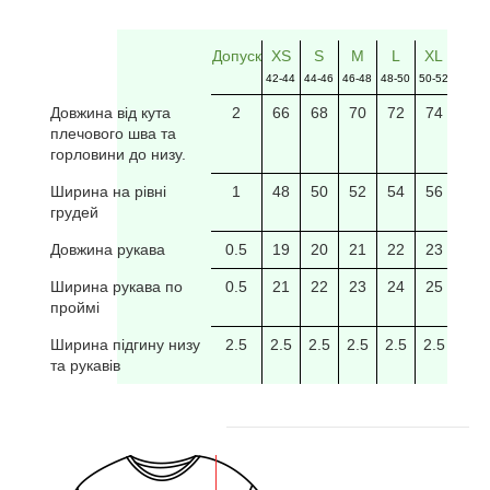
Допуск
XS
S
M
L
XL
2XL
42-44
44-46
46-48
48-50
50-52
52-54
Довжина від кута
2
66
68
70
72
74
76
плечового шва та
горловини до низу.
Ширина на рівні
1
48
50
52
54
56
58
грудей
Довжина рукава
0.5
19
20
21
22
23
24
Ширина рукава по
0.5
21
22
23
24
25
26
проймі
Ширина підгину низу
2.5
2.5
2.5
2.5
2.5
2.5
2.5
та рукавів