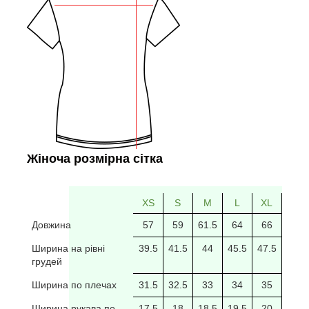
Жіноча розмірна сітка
XS
S
M
L
XL
2XL
Довжина
57
59
61.5
64
66
69
Ширина на рівні
39.5
41.5
44
45.5
47.5
49.5
грудей
Ширина по плечах
31.5
32.5
33
34
35
35.5
Ширина рукава по
17.5
18
18.5
19.5
20
20/5