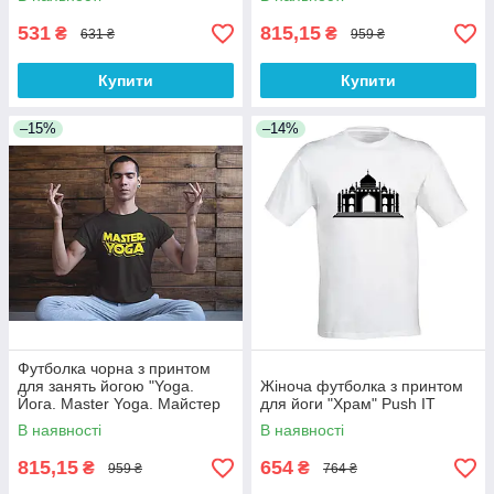
Push IT
531
815,15
₴
₴
631 ₴
959 ₴
Купити
Купити
–15%
–14%
Футболка чорна з принтом
для занять йогою "Yoga.
Жіноча футболка з принтом
Йога. Master Yoga. Майстер
для йоги "Храм" Push IT
йоги" Push IT
В наявності
В наявності
815,15
654
₴
₴
959 ₴
764 ₴