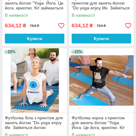
занять йогою "Yoga. Йога. Це
принтом для занять йогою
йога, крихітко. Кіт займається
"Do yoga enjoy life. Займіться
йогою" Push IT
йогою насолоджуйтесь
В наявності
В наявності
життям" Push IT
634,12
634,12
₴
₴
764 ₴
764 ₴
Купити
Купити
–16%
–15%
Футболка біла з принтом для
Футболка чорна з принтом
занять йогою "Do yoga enjoy
для занять йогою "Yoga.
life. Займіться йогою
Йога. Це йога, крихітко. Кіт
насолоджуйтесь життям"
займається йогою" Push IT
В наявності
В наявності