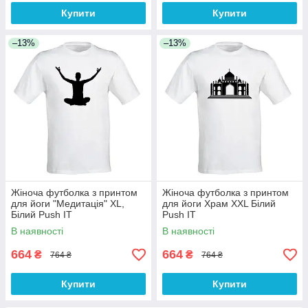
Купити
Купити
–13%
–13%
Жіноча футболка з принтом
Жіноча футболка з принтом
для йоги "Медитація" XL,
для йоги Храм XXL Білий
Білий Push IT
Push IT
В наявності
В наявності
664
664
₴
₴
764 ₴
764 ₴
Купити
Купити