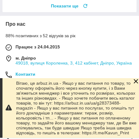
Показати ще
Про нас
88% позитивних з 52 відгуків за рік
Працює з 24.04.2015
м. Дніпро
49018, вулиця Короленка, 3, 412 кабінет, Дніпро, Україна
Контакти
Вітаю, це arbuz.in.ua - Якщо у вас питання по товару, то
Сьогодні вихідний
спочатку оформіть його через кнопку купити, і з Вами
Показати весь графік роботи
зв'яжеться менеджер і все уточнить по розмірах, кольорах
та інших різновидах. - Якщо хочете побачити весь каталог
товарів, то він тут: https://arbuz.in.ua/ua/g28373488-
magazin - Якщо у вас питання по послугах, то опишіть тут
Про нас
його докладніше з параметрами: тираж, розмір,
кольоровість і тп... - Якщо у вас питання по оплаченому
товару, то задайте його вашому менеджеру там, де Ви вже
Контакти
спілкувались, так буде швидше Якщо треба інша швидка
відповідь, то пишіть в телеграм: https://t.me/Kavun_Print