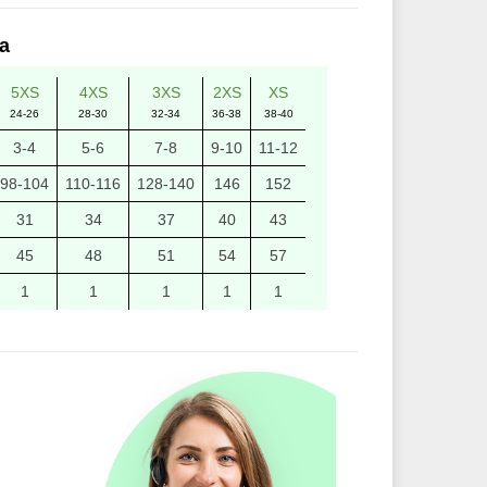
а
5XS
4XS
3XS
2XS
XS
24-26
28-30
32-34
36-38
38-40
3-4
5-6
7-8
9-10
11-12
98-104
110-116
128-140
146
152
31
34
37
40
43
45
48
51
54
57
1
1
1
1
1