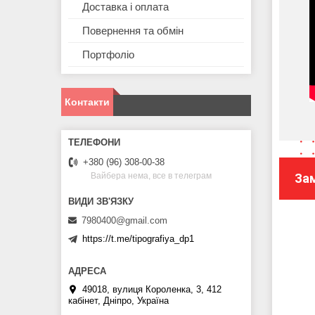
Доставка і оплата
Повернення та обмін
Портфоліо
Контакти
+380 (96) 308-00-38
За
Вайбера нема, все в телеграм
7980400@gmail.com
https://t.me/tipografiya_dp1
49018, вулиця Короленка, 3, 412
кабінет, Дніпро, Україна