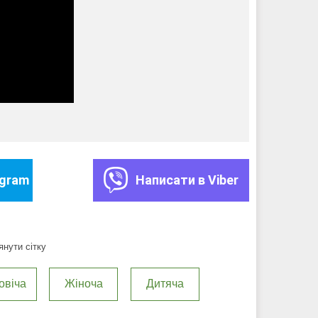
egram
Написати в Viber
нути сітку
овіча
Жіноча
Дитяча