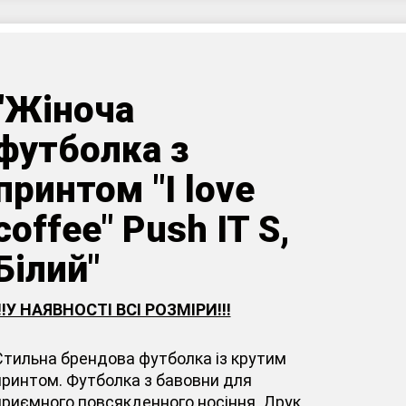
"Жіноча
футболка з
принтом "I love
coffee" Push IT S,
Білий"
!!!У НАЯВНОСТІ ВСІ РОЗМІРИ!!!
Стильна брендова футболка із крутим
принтом. Футболка з бавовни для
приємного повсякденного носіння. Друк