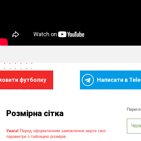
мовити футболку
Написати в Tel
Перегля
Розмірна сітка
Чол
Увага!
Перед оформленням замовлення звірте свої
параметри з таблицею розмірів