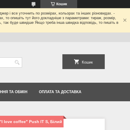
Кошик
джер і все уточнить по розмірах, кольорах та інших різновидах. -
гах, то опишіть тут його докладніше з параметрами: тираж, розмір,
ь, так буде швидше Якщо треба інша швидка відповідь, то пишіть в
Кошик
ННЯ ТА ОБМІН
ОПЛАТА ТА ДОСТАВКА
 love coffee" Push IT S, Білий