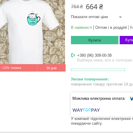
664 ₴
764 ₴
Показати оптові ціни
В наявності
Оптом і в роздріб
К
Купи
Купити
+380 (96) 308-00-38
Вайбера нема, все в телеграм
–13%
38 днів
повернення товару протягом 14 д
У компанії підключені електронні
покидаючи сайту.