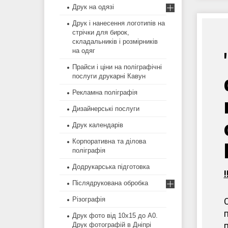
Друк на одязі
Друк і нанесення логотипів на
стрічки для бирок,
складальників і розмірників
на одяг
Прайси і ціни на поліграфічні
послуги друкарні Кавун
Рекламна поліграфія
Дизайнерські послуги
Друк календарів
Корпоративна та ділова
поліграфія
Додрукарська підготовка
Післядрукована обробка
Різографія
Друк фото від 10х15 до А0.
Друк фотографій в Дніпрі