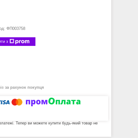
од:
ФП003758
ти з
нів
за рахунок покупця
 платежі. Тепер ви можете купити будь-який товар не