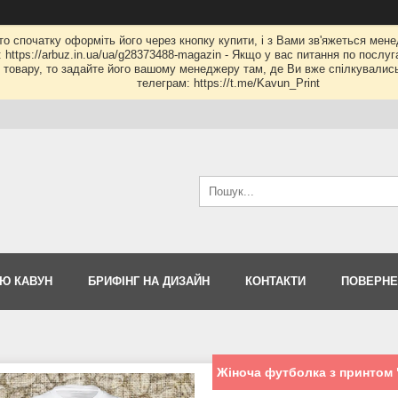
 то спочатку оформіть його через кнопку купити, і з Вами зв'яжеться мене
: https://arbuz.in.ua/ua/g28373488-magazin - Якщо у вас питання по послу
му товару, то задайте його вашому менеджеру там, де Ви вже спілкувалис
телеграм: https://t.me/Kavun_Print
Ю КАВУН
БРИФІНГ НА ДИЗАЙН
КОНТАКТИ
ПОВЕРНЕ
Жіноча футболка з принтом "I