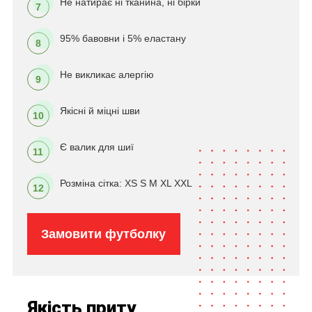
Не натирає ні тканина, ні бірки
7
95% бавовни і 5% еластану
8
Не викликає алергію
9
Якісні й міцні шви
10
Є валик для шиї
11
Розміна сітка: XS S M XL XXL
12
Замовити футболку
Якість приту