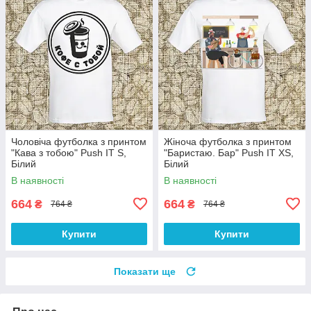
Чоловіча футболка з принтом
Жіноча футболка з принтом
"Кава з тобою" Push IT S,
"Баристаю. Бар" Push IT XS,
Білий
Білий
В наявності
В наявності
664
664
₴
₴
764 ₴
764 ₴
Купити
Купити
Показати ще