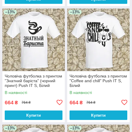
–13%
–13%
Чоловіча футболка з принтом
Чоловіча футболка з принтом
"Знатний баріста" (чорний
"Coffee and chill" Push IT S,
принт) Push IT S, Білий
Білий
В наявності
В наявності
664
664
₴
₴
764 ₴
764 ₴
Купити
Купити
–13%
–13%