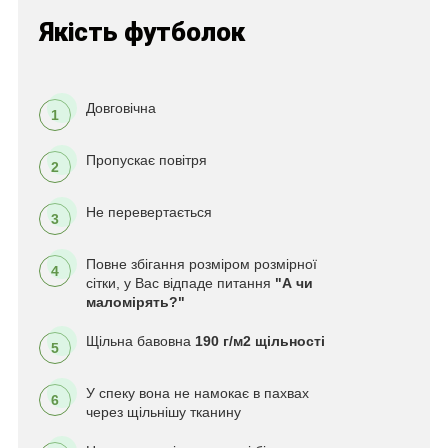
Якість футболок
Довговічна
1
Пропускає повітря
2
Не перевертається
3
Повне збігання розміром розмірної
4
сітки, у Вас відпаде питання
"А чи
маломірять?"
Щільна бавовна
190 г/м2 щільності
5
У спеку вона не намокає в пахвах
6
через щільнішу тканину