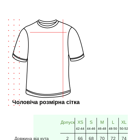
Чоловіча розмірна сітка
Допуск
XS
S
M
L
XL
2XL
42-44
44-46
46-48
48-50
50-52
52-54
Довжина від кута
2
66
68
70
72
74
76