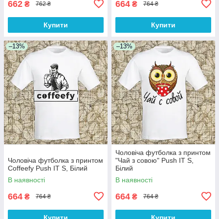
662
664
₴
₴
762 ₴
764 ₴
Купити
Купити
–13%
–13%
Чоловіча футболка з принтом
Чоловіча футболка з принтом
"Чай з совою" Push IT S,
Coffeefy Push IT S, Білий
Білий
В наявності
В наявності
664
664
₴
₴
764 ₴
764 ₴
Купити
Купити