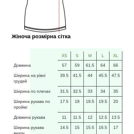
Жіноча розмірна сітка
XS
S
M
L
XL
2XL
Довжина
57
59
61.5
64
66
69
Ширина на рівні
39.5
41.5
44
45.5
47.5
49.5
грудей
Ширина по плечах
31.5
32.5
33
34
35
35.5
Ширина рукава по
17.5
18
18.5
19.5
20
20/5
проймі
Довжина рукава
11
11.5
12
12.5
13.5
14
Ширина рукава
14.5
15
15.5
16.5
17
17.5
внизу