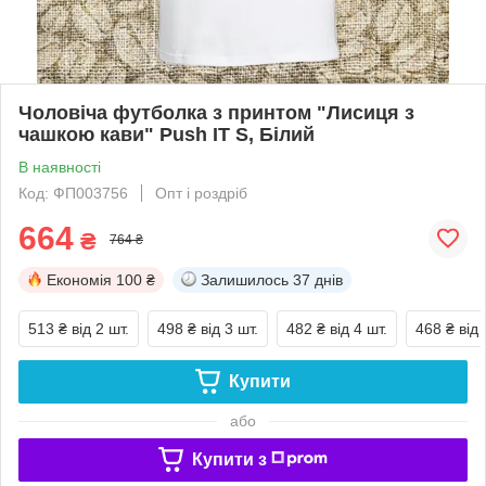
Чоловіча футболка з принтом "Лисиця з
чашкою кави" Push IT S, Білий
В наявності
Код: ФП003756
Опт і роздріб
664
₴
764 ₴
Економія
100 ₴
Залишилось
37 днів
513 ₴
від 2 шт.
498 ₴
від 3 шт.
482 ₴
від 4 шт.
468 ₴
від 
Купити
або
Купити з