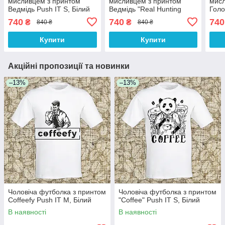
мисливцем з принтом
мисливцем з принтом
мисл
Ведмідь Push IT S, Білий
Ведмідь "Real Hunting
Голо
Adventure" Push IT S,
Push
740
740
740
₴
₴
840 ₴
840 ₴
Білий
Купити
Купити
Акційні пропозиції та новинки
–13%
–13%
Чоловіча футболка з принтом
Чоловіча футболка з принтом
Coffeefy Push IT M, Білий
"Coffee" Push IT S, Білий
В наявності
В наявності