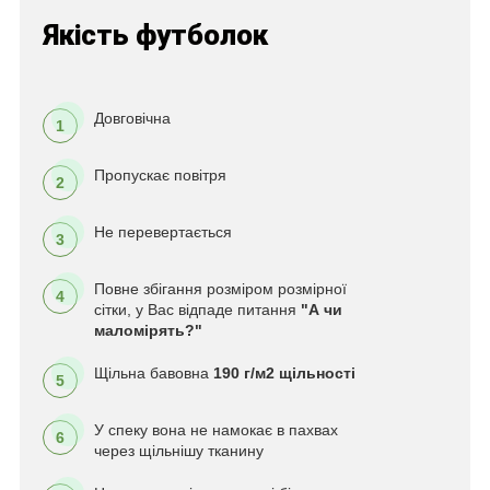
Якість футболок
Довговічна
1
Пропускає повітря
2
Не перевертається
3
Повне збігання розміром розмірної
4
сітки, у Вас відпаде питання
"А чи
маломірять?"
Щільна бавовна
190 г/м2 щільності
5
У спеку вона не намокає в пахвах
6
через щільнішу тканину