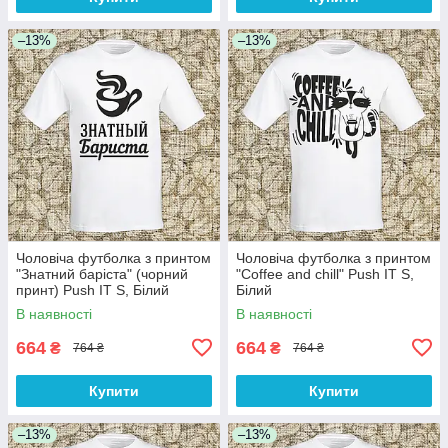
–13%
–13%
Чоловіча футболка з принтом
Чоловіча футболка з принтом
"Знатний баріста" (чорний
"Coffee and chill" Push IT S,
принт) Push IT S, Білий
Білий
В наявності
В наявності
664
664
₴
₴
764 ₴
764 ₴
Купити
Купити
–13%
–13%