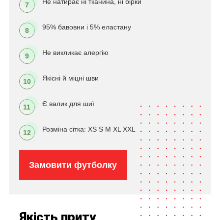
Не натирає ні тканина, ні бірки
7
95% бавовни і 5% еластану
8
Не викликає алергію
9
Якісні й міцні шви
10
Є валик для шиї
11
Розміна сітка: XS S M XL XXL
12
Замовити футболку
Якість приту