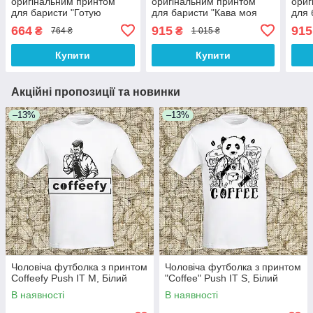
оригінальним принтом
оригінальним принтом
ориг
для баристи "Готую
для баристи "Кава моя
для 
неймовірну каву" Push IT
релігія" Push IT
нейм
664
915
915
₴
₴
764 ₴
1 015 ₴
Купити
Купити
Акційні пропозиції та новинки
–13%
–13%
Чоловіча футболка з принтом
Чоловіча футболка з принтом
Coffeefy Push IT M, Білий
"Coffee" Push IT S, Білий
В наявності
В наявності