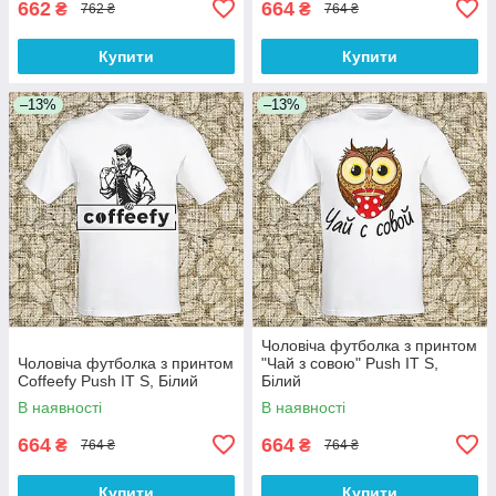
662
664
₴
₴
762 ₴
764 ₴
Купити
Купити
–13%
–13%
Чоловіча футболка з принтом
Чоловіча футболка з принтом
"Чай з совою" Push IT S,
Coffeefy Push IT S, Білий
Білий
В наявності
В наявності
664
664
₴
₴
764 ₴
764 ₴
Купити
Купити