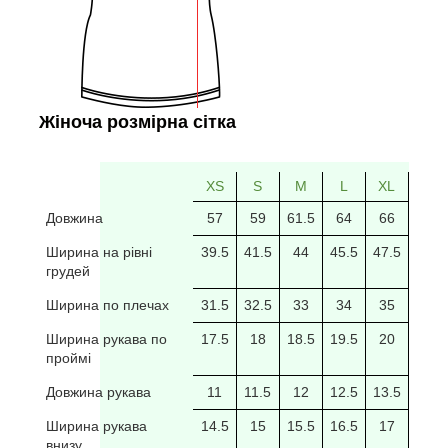
Жіноча розмірна сітка
XS
S
M
L
XL
2XL
Довжина
57
59
61.5
64
66
69
Ширина на рівні
39.5
41.5
44
45.5
47.5
49.5
грудей
Ширина по плечах
31.5
32.5
33
34
35
35.5
Ширина рукава по
17.5
18
18.5
19.5
20
20/5
проймі
Довжина рукава
11
11.5
12
12.5
13.5
14
Ширина рукава
14.5
15
15.5
16.5
17
17.5
внизу