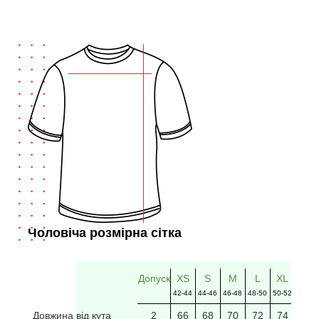
Чоловіча розмірна сітка
Допуск
XS
S
M
L
XL
2XL
42-44
44-46
46-48
48-50
50-52
52-54
Довжина від кута
2
66
68
70
72
74
76