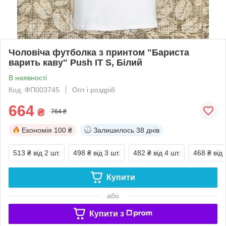
Чоловіча футболка з принтом "Бариста
варить каву" Push IT S, Білий
В наявності
Код: ФП003745
Опт і роздріб
664
₴
764 ₴
Економія
100 ₴
Залишилось
38 днів
513 ₴
від 2 шт.
498 ₴
від 3 шт.
482 ₴
від 4 шт.
468 ₴
від 
Купити
або
Купити з