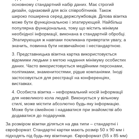
основному стандартний набір даних. Має строгий
дизайн, однаковий для всіх співробітників. Також
широко поширена серед держслужбовців. Ділова візитка
може бути функціональною і эпатирующей. Найбільш
популярна функціональна, тому що містить мінімум
необхідної інформації, виконана в стандартній обробці.
Эпатирующая ж навпаки покликана привертати увагу, а
значить, повинна бути незвичайною і нестандартною.
Представницька візитна картка використовується
відомими людьми з метою надання мінімуму особистих
даних. Часто використовується медійними персонами,
політиками, знаменитостями, рідше компаніями. Іноді
застосовується для реєстрації на конференціях,
виставках.
Особиста візитка – неформальний носій інформації
для невеликого кола людей. Виконується у вільному
стилі, може містити абсолютно будь-яку інформацію.
Може бути сімейною і надаватися при знайомстві або
додаватися до подарунків.
За розміром візитки діляться на два типи – стандартні і
євроформат. Стандартні картки мають розмір 50 x 90 мм і
підходять під будь-яку візитницю. Євроформат (55 x 85 мм)