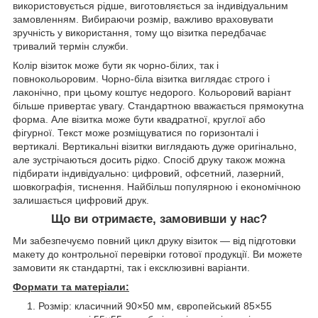
використовується рідше, виготовляється за індивідуальним
замовленням. Вибираючи розмір, важливо враховувати
зручність у використання, тому що візитка передбачає
тривалий термін служби.
Колір візиток може бути як чорно-білих, так і
повнокольоровим. Чорно-біла візитка виглядає строго і
лаконічно, при цьому коштує недорого. Кольоровий варіант
більше привертає увагу. Стандартною вважається прямокутна
форма. Але візитка може бути квадратної, круглої або
фігурної. Текст може розміщуватися по горизонталі і
вертикалі. Вертикальні візитки виглядають дуже оригінально,
але зустрічаються досить рідко. Спосіб друку також можна
підбирати індивідуально: цифровий, офсетний, лазерний,
шовкографія, тиснення. Найбільш популярною і економічною
залишається цифровий друк.
Що ви отримаєте, замовивши у нас?
Ми забезпечуємо повний цикл друку візиток — від підготовки
макету до контрольної перевірки готової продукції. Ви можете
замовити як стандартні, так і ексклюзивні варіанти.
Формати та матеріали:
Розмір: класичний 90×50 мм, європейський 85×55