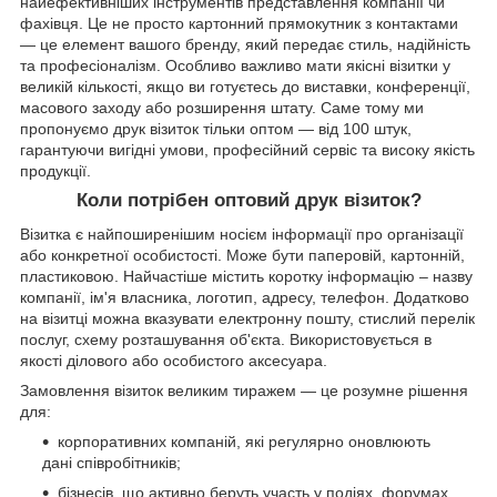
найефективніших інструментів представлення компанії чи
фахівця. Це не просто картонний прямокутник з контактами
— це елемент вашого бренду, який передає стиль, надійність
та професіоналізм. Особливо важливо мати якісні візитки у
великій кількості, якщо ви готуєтесь до виставки, конференції,
масового заходу або розширення штату. Саме тому ми
пропонуємо друк візиток тільки оптом — від 100 штук,
гарантуючи вигідні умови, професійний сервіс та високу якість
продукції.
Коли потрібен оптовий друк візиток?
Візитка є найпоширенішим носієм інформації про організації
або конкретної особистості. Може бути паперовій, картонній,
пластиковою. Найчастіше містить коротку інформацію – назву
компанії, ім'я власника, логотип, адресу, телефон. Додатково
на візитці можна вказувати електронну пошту, стислий перелік
послуг, схему розташування об'єкта. Використовується в
якості ділового або особистого аксесуара.
Замовлення візиток великим тиражем — це розумне рішення
для:
корпоративних компаній, які регулярно оновлюють
дані співробітників;
бізнесів, що активно беруть участь у подіях, форумах