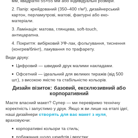
мм, квадратні 55×55 мм або індивідуальні розміри.
Папір: крейдований (350–400 г/м²), дизайнерський
картон, перламутрові, матові, фактурні або еко-
матеріали.
Ламінація: матова, глянцева, soft-touch,
антицарапна.
Покриття: вибірковий УФ-лак, фольгування, тиснення
(конгрев/блінт), лакування по трафарету.
Види друку:
Цифровий — швидкий друк малими накладами.
Офсетний — ідеальний для великих тиражів (від 500
шт.), з високою якістю та стабільністю кольорів.
Дизайн візиток: базовий, ексклюзивний або
корпоративний
Маєте власний макет? Супер — ми перевіримо технічну
коректність і запустимо у друк. Якщо ж ви лише на етапі ідеї,
наші дизайнери
створять для вас макет з нуля
,
враховуючи:
корпоративні кольори та стиль;
побажання щодо шрифтів і верстки;