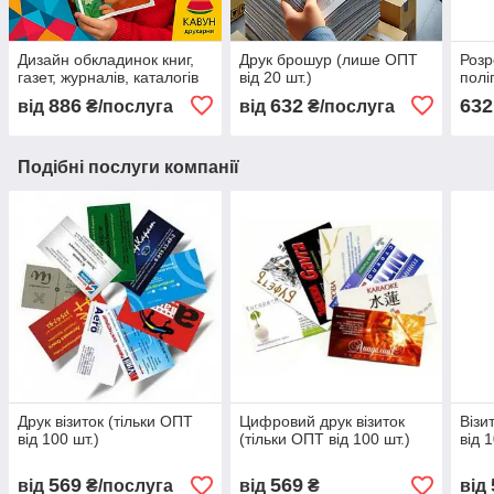
Дизайн обкладинок книг,
Друк брошур (лише ОПТ
Розр
газет, журналів, каталогів
від 20 шт.)
полі
886
632
632
від
₴/послуга
від
₴/послуга
Подібні послуги компанії
Друк візиток (тільки ОПТ
Цифровий друк візиток
Візи
від 100 шт.)
(тільки ОПТ від 100 шт.)
від 
569
569
від
₴/послуга
від
₴
від