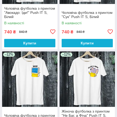
Чоловіча футболка з принтом
"Авокадо: Іди!" Push IT S,
Чоловіча футболка з принтом
Білий
"Сук" Push IT S, Білий
В наявності
В наявності
740
740
₴
₴
840 ₴
840 ₴
Купити
Купити
–12%
–12%
Жіноча футболка з принтом
Чоловіча футболка з принтом
"Не Баг, а Фіча" Push IT S,