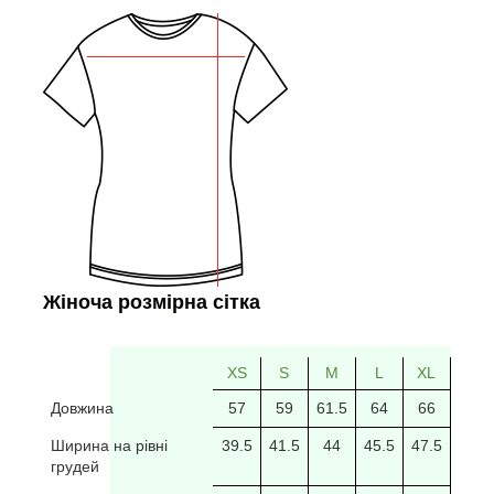
Жіноча розмірна сітка
XS
S
M
L
XL
2XL
Довжина
57
59
61.5
64
66
69
Ширина на рівні
39.5
41.5
44
45.5
47.5
49.5
грудей