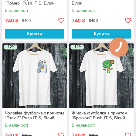
"Помер" Push IT S, Білий
Білий
В наявності
В наявності
740
740
₴
₴
840 ₴
840 ₴
Купити
Купити
–12%
–12%
Чоловіча футболка з принтом
Жіноча футболка з принтом
"Птах 2" Push IT S, Білий
"Брокколі" Push IT S, Білий
В наявності
В наявності
740
740
₴
₴
840 ₴
840 ₴