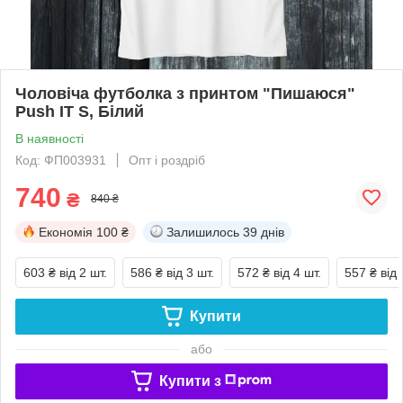
Чоловіча футболка з принтом "Пишаюся"
Push IT S, Білий
В наявності
Код: ФП003931
Опт і роздріб
740
₴
840 ₴
Економія
100 ₴
Залишилось
39 днів
603 ₴
від 2 шт.
586 ₴
від 3 шт.
572 ₴
від 4 шт.
557 ₴
від 
Купити
або
Купити з