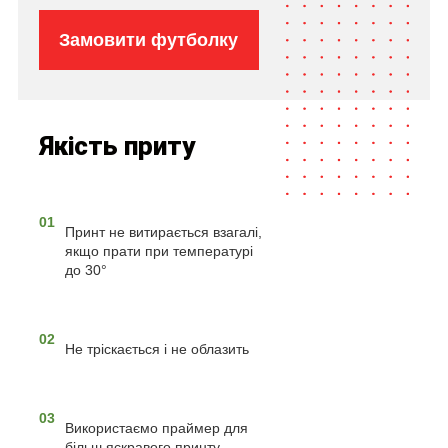
Замовити футболку
Якість приту
01
Принт не витирається взагалі,
якщо прати при температурі
до 30°
02
Не тріскається і не облазить
03
Використаємо праймер для
більш яскравого принту