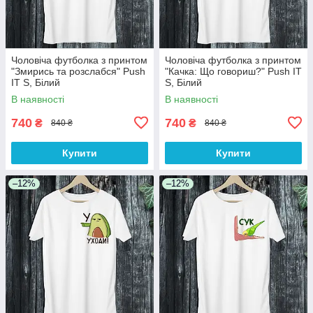
Чоловіча футболка з принтом
Чоловіча футболка з принтом
"Змирись та розслабся" Push
"Качка: Що говориш?" Push IT
IT S, Білий
S, Білий
В наявності
В наявності
740
740
₴
₴
840 ₴
840 ₴
Купити
Купити
–12%
–12%