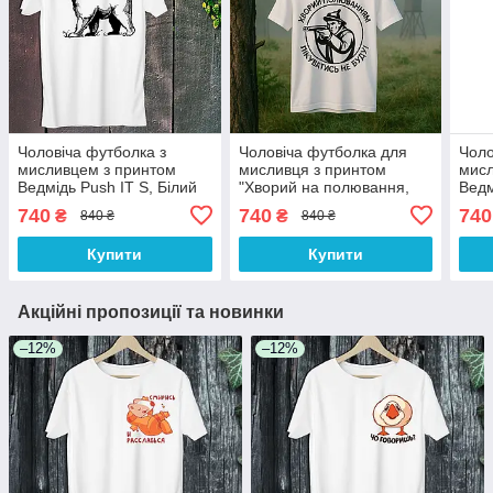
Чоловіча футболка з
Чоловіча футболка для
Чоло
мисливцем з принтом
мисливця з принтом
мисл
Ведмідь Push IT S, Білий
"Хворий на полювання,
Ведм
лікуватися не буду!" Push
Adve
740
740
740
₴
₴
840 ₴
840 ₴
IT S, Білий
Біли
Купити
Купити
Акційні пропозиції та новинки
–12%
–12%