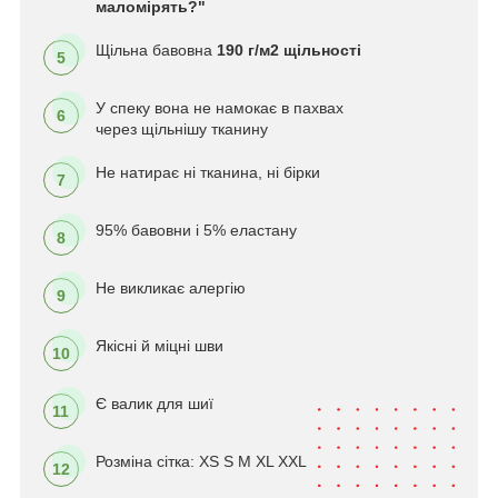
маломірять?"
Щільна бавовна
190 г/м2 щільності
5
У спеку вона не намокає в пахвах
6
через щільнішу тканину
Не натирає ні тканина, ні бірки
7
95% бавовни і 5% еластану
8
Не викликає алергію
9
Якісні й міцні шви
10
Є валик для шиї
11
Розміна сітка: XS S M XL XXL
12