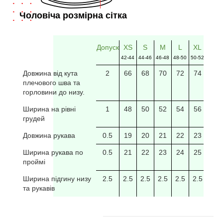
Чоловіча розмірна сітка
Допуск
XS
S
M
L
XL
2XL
42-44
44-46
46-48
48-50
50-52
52-54
Довжина від кута
2
66
68
70
72
74
76
плечового шва та
горловини до низу.
Ширина на рівні
1
48
50
52
54
56
58
грудей
Довжина рукава
0.5
19
20
21
22
23
24
Ширина рукава по
0.5
21
22
23
24
25
26
проймі
Ширина підгину низу
2.5
2.5
2.5
2.5
2.5
2.5
2.5
та рукавів