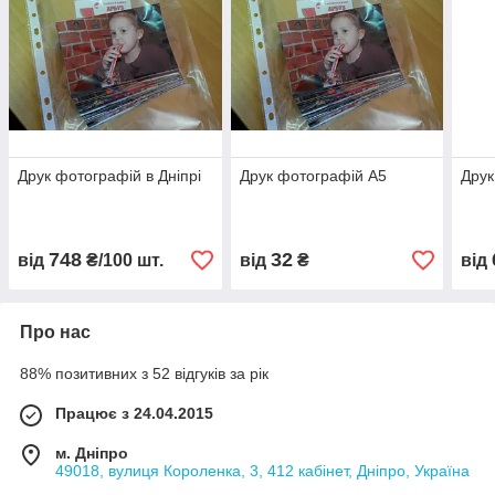
Друк фотографій в Дніпрі
Друк фотографій А5
Друк
748
32
від
₴/100 шт.
від
₴
від
Про нас
88% позитивних з 52 відгуків за рік
Працює з 24.04.2015
м. Дніпро
49018, вулиця Короленка, 3, 412 кабінет, Дніпро, Україна