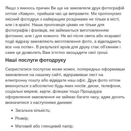
Якщо з якихось причин Ви ще не замовляли друк фотографій
оптом «Кавуні», прийшов час це виправити. Ми пропонуємо
якісний фотодрук з найкращим розцінками не тільки в місті,
але і в країні. Наша пропозиція цікаво не тільки для
фотографів і фахівців, які займаються виготовленням
фотокниг, але і для кожного. Не всі після свята або яскравої
події відразу замовляють виготовлення фото, а відкладають
все «на потім». В результаті архів для друку стає об'ємним і
саме це дозволить Вам істотно заощадити свої гроші.
Наші послуги фотодруку
Скористатися послугою може кожен, попередньо оформивши
замовлення на нашому сайті, відправивши лист на
електронну пошту або відвідати наш офіс. Друк фото оптом
виконується з абсолютно будь-яких носіїв: диски, телефони,
соціальні мережі, карти, флешки тощо Процедура
оформлення замовлення не займає багато часу, адже досить
визначитися з наступними даними:
Загальна кількість;
Розмір;
Матовий або глянцевий папір;