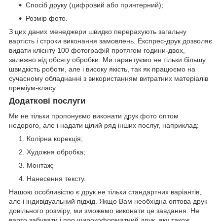
Спосіб друку (цифровий або принтерний);
Розмір фото.
З цих даних менеджери швидко перерахують загальну
вартість і строки виконання замовлень. Експрес-друк дозволяє
видати клієнту 100 фотографій протягом години-двох,
залежно від обсягу обробки. Ми гарантуємо не тільки більшу
швидкість роботи, але і високу якість, так як працюємо на
сучасному обладнанні з використанням витратних матеріалів
преміум-класу.
Додаткові послуги
Ми не тільки пропонуємо виконати друк фото оптом
недорого, але і надати цілий ряд інших послуг, наприклад:
Колірна корекція;
Художня обробка;
Монтаж;
Нанесення тексту.
Нашою особливістю є друк не тільки стандартних варіантів,
але і індивідуальний підхід. Якщо Вам необхідна оптова друк
довільного розміру, ми зможемо виконати це завдання. Не
варто забувати і про широкоформатний друк, яку також