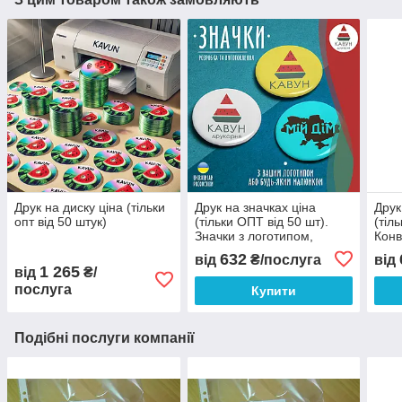
Друк на диску ціна (тільки
Друк на значках ціна
Друк
опт від 50 штук)
(тільки ОПТ від 50 шт).
(тіл
Значки з логотипом,
Конв
написом, малюнком
диза
632
від
₴/послуга
від
1 265
від
₴/
послуга
Купити
Подібні послуги компанії