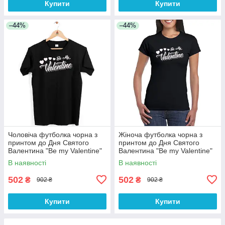
Купити
Купити
–44%
–44%
Чоловіча футболка чорна з
Жіноча футболка чорна з
принтом до Дня Святого
принтом до Дня Святого
Валентина "Be my Valentine"
Валентина "Be my Valentine"
Push IT
Push IT
В наявності
В наявності
502
502
₴
₴
902 ₴
902 ₴
Купити
Купити