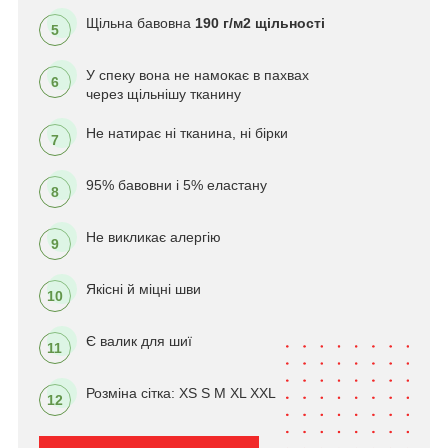
Щільна бавовна
190 г/м2 щільності
5
У спеку вона не намокає в пахвах
6
через щільнішу тканину
Не натирає ні тканина, ні бірки
7
95% бавовни і 5% еластану
8
Не викликає алергію
9
Якісні й міцні шви
10
Є валик для шиї
11
Розміна сітка: XS S M XL XXL
12