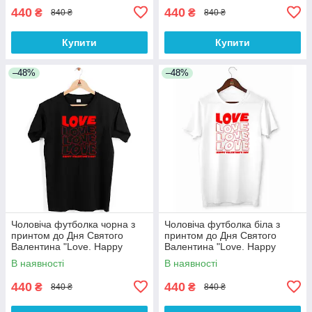
440
440
₴
₴
840 ₴
840 ₴
Купити
Купити
–48%
–48%
Чоловіча футболка чорна з
Чоловіча футболка біла з
принтом до Дня Святого
принтом до Дня Святого
Валентина "Love. Happy
Валентина "Love. Happy
Valentine's day" Push IT
Valentine's day" Push IT
В наявності
В наявності
440
440
₴
₴
840 ₴
840 ₴