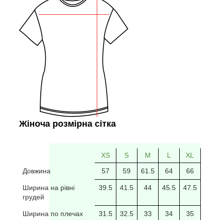
Жіноча розмірна сітка
XS
S
M
L
XL
2XL
Довжина
57
59
61.5
64
66
69
Ширина на рівні
39.5
41.5
44
45.5
47.5
49.5
грудей
Ширина по плечах
31.5
32.5
33
34
35
35.5