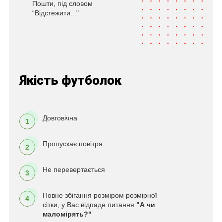
Пошти, під словом
“Відстежити..."
Якість футболок
Довговічна
1
Пропускає повітря
2
Не перевертається
3
Повне збігання розміром розмірної
4
сітки, у Вас відпаде питання
"А чи
маломірять?"