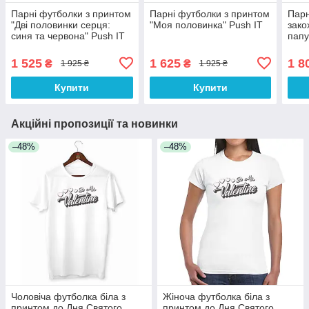
Парні футболки з принтом
Парні футболки з принтом
Парн
"Дві половинки серця:
"Моя половинка" Push IT
зако
синя та червона" Push IT
папу
Зако
1 525
1 625
1 8
₴
₴
1 925 ₴
1 925 ₴
Купити
Купити
Акційні пропозиції та новинки
–48%
–48%
Чоловіча футболка біла з
Жіноча футболка біла з
принтом до Дня Святого
принтом до Дня Святого