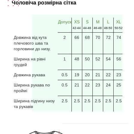
Чоловіча розмірна сітка
Допуск
XS
S
M
L
XL
2XL
42-44
44-46
46-48
48-50
50-52
52-54
Довжина від кута
2
66
68
70
72
74
76
плечового шва та
горловини до низу.
Ширина на рівні
1
48
50
52
54
56
58
грудей
Довжина рукава
0.5
19
20
21
22
23
24
Ширина рукава по
0.5
21
22
23
24
25
26
проймі
Ширина підгину низу
2.5
2.5
2.5
2.5
2.5
2.5
2.5
та рукавів