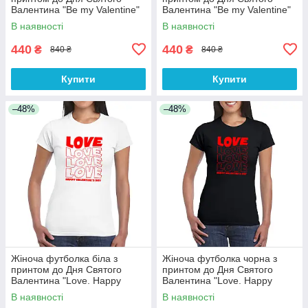
Валентина "Be my Valentine"
Валентина "Be my Valentine"
Push IT
Push IT
В наявності
В наявності
440
440
₴
₴
840 ₴
840 ₴
Купити
Купити
–48%
–48%
Жіноча футболка біла з
Жіноча футболка чорна з
принтом до Дня Святого
принтом до Дня Святого
Валентина "Love. Happy
Валентина "Love. Happy
Valentine's day" Push IT
Valentine's day" Push IT
В наявності
В наявності