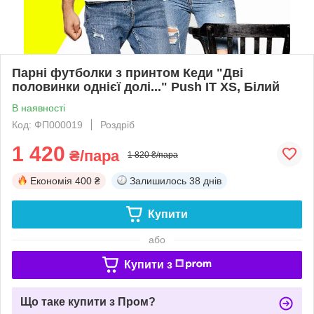
Парні футболки з принтом Кеди "Дві
половинки однієї долі..." Push IT XS, Білий
В наявності
Код: ФП000019
Роздріб
1 420
₴/пара
1 820 ₴/пара
Економія
400 ₴
Залишилось
38 днів
Купити
або
Купити з
Що таке купити з Пром?