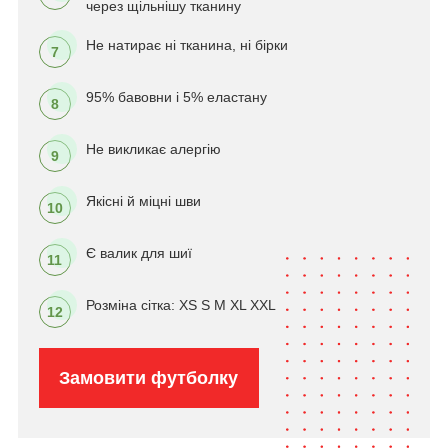
через щільнішу тканину
Не натирає ні тканина, ні бірки
7
95% бавовни і 5% еластану
8
Не викликає алергію
9
Якісні й міцні шви
10
Є валик для шиї
11
Розміна сітка: XS S M XL XXL
12
Замовити футболку