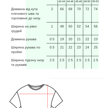
42-44
44-46
46-48
48-50
50-52
52-54
Довжина від кута
2
66
68
70
72
74
76
плечового шва та
горловини до низу.
Ширина на рівні
1
48
50
52
54
56
58
грудей
Довжина рукава
0.5
19
20
21
22
23
24
Ширина рукава по
0.5
21
22
23
24
25
26
проймі
Ширина підгину низу
2.5
2.5
2.5
2.5
2.5
2.5
2.5
та рукавів