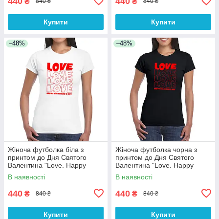
440
440
₴
₴
840 ₴
840 ₴
Купити
Купити
–48%
–48%
Жіноча футболка біла з
Жіноча футболка чорна з
принтом до Дня Святого
принтом до Дня Святого
Валентина "Love. Happy
Валентина "Love. Happy
Valentine's day" Push IT
Valentine's day" Push IT
В наявності
В наявності
440
440
₴
₴
840 ₴
840 ₴
Купити
Купити