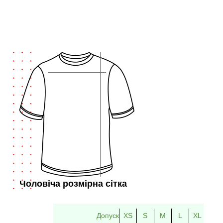
Чоловіча розмірна сітка
Допуск
XS
S
M
L
XL
2XL