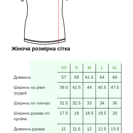
Жіноча розмірна сітка
XS
S
M
L
XL
2XL
Довжина
57
59
61.5
64
66
69
Ширина на рівні
39.5
41.5
44
45.5
47.5
49.5
грудей
Ширина по плечах
31.5
32.5
33
34
35
35.5
Ширина рукава по
17.5
18
18.5
19.5
20
20/5
проймі
Довжина рукава
11
11.5
12
12.5
13.5
14