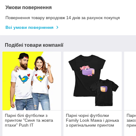
Умови повернення
Повернення товару впродовж 14 днів за рахунок покупця
Всі умови повернення
Подібні товари компанії
Парні білі футболки з
Парні чорні футболки
Парн
принтом "Синя та жовта
Family Look Мама і донька
зако
птахи" Push IT
з оригінальним принтом
при
«Торт і шматочок торта»
Одру
Push IT