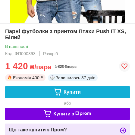
Парні футболки з принтом Птахи Push IT XS,
Білий
В наявності
Код: ФП000393
Роздріб
1 420
₴/пара
1 820 ₴/пара
Економія
400 ₴
Залишилось
37 днів
Купити
або
Купити з
Що таке купити з Пром?