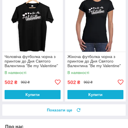
Чоловіча футболка чорна з
Жіноча футболка чорна з
принтом до Дня Святого
принтом до Дня Святого
Валентина "Be my Valentine"
Валентина "Be my Valentine"
Push IT
Push IT
В наявності
В наявності
502
502
₴
₴
902 ₴
902 ₴
Купити
Купити
Показати ще
Про нас