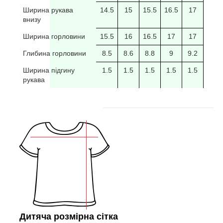
Ширина рукава
14.5
15
15.5
16.5
17
17.5
внизу
Ширина горловини
15.5
16
16.5
17
17
17.5
Глибина горловини
8.5
8.6
8.8
9
9.2
9.4
Ширина підгину
1.5
1.5
1.5
1.5
1.5
рукава
Дитяча розмірна сітка