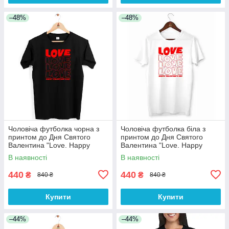
–48%
–48%
Чоловіча футболка чорна з
Чоловіча футболка біла з
принтом до Дня Святого
принтом до Дня Святого
Валентина "Love. Happy
Валентина "Love. Happy
Valentine's day" Push IT
Valentine's day" Push IT
В наявності
В наявності
440
440
₴
₴
840 ₴
840 ₴
Купити
Купити
–44%
–44%