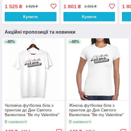
1 525
1 801
1 8
₴
₴
1 925 ₴
2 201 ₴
Купити
Купити
Акційні пропозиції та новинки
–48%
–48%
Чоловіча футболка біла з
Жіноча футболка біла з
принтом до Дня Святого
принтом до Дня Святого
Валентина "Be my Valentine"
Валентина "Be my Valentine"
Push IT
Push IT
В наявності
В наявності