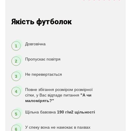
Якість футболок
Довговічна
1
Пропускає повітря
2
Не перевертається
3
Повне збігання розміром розмірної
4
сітки, у Вас відпаде питання
"А чи
маломірять?"
Щільна бавовна
190 г/м2 щільності
5
У спеку вона не намокає в пахвах
6