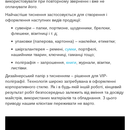
використовувати при повторному зверненні і вже не
оплачувати його.
Найчастіше тиснення застосовується для створення і
оформлення наступних видів продукції:
сувеніри – папки, портмоне, щоденники, брелоки,
флешеки, візитниці і т. д;
упаковки (паперова, картонна) – наклейки, етикетки;
шкіргалантерея – ремені,
сумки
, портфелі,
нашийники тварин, ключниці, гаманці тощо;
поліграфія – запрошення,
книги
, журнали, візитки,
листівки.
Дизайнерський папір з тисненням – рішення для VIP-
поліграфії. Технологія широко затребувана в оформленні
корпоративного стилю. Як і в будь-якій іншій роботі, кінцевий
результат робіт безпосередньо залежить від вміння та досвіду
майстрів, використаних матеріалів та обладнання. З цього
приводу нашим клієнтам переживати не варто.