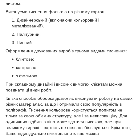
листом.
Виконуємо тиснення фольгою на різному картоні:
Дизайнерський (включаючи кольоровий і
металізований).
Палітурний.
Пивний.
Оформлення друкованих виробів трьома видами тиснення:
блінтове;
конгревне;
з фольгою.
При складному дизайні і високих вимогах клієнтам можна
поєднати ці види робіт.
Кілька способів обробки дозволяє виконувати роботу на самих
різних матеріалах, за що і отримали свою популярність в
поліграфії. Тиснення кольорове користується попитом не
тільки за свою об'ємну структуру, але і за невисоку ціну. Для
одиничних відбитків ціна може здатися високою, але при
великому тиражі – вартість не сильно збільшується. Крім того,
Ваше індивідуально виготовлене кліше можна