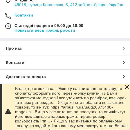
49018, вулиця Короленка, 3, 412 кабінет, Дніпро, Україна
Контакти
Сьогодні працює з 09:00 до 18:00
Показати весь графік роботи
Про нас
Контакти
Доставка та оплата
Вітаю, це arbuz.in.ua - Якщо у вас питання по товару, то
Графік роботи
спочатку оформіть його через кнопку купити, і з Вами
зв'яжеться менеджер і все уточнить по розмірах, кольорах
та інших різновидах. - Якщо хочете побачити весь каталог
Повна версія сайту
товарів, то він тут: https://arbuz.in.ua/ua/g28373488-
magazin - Якщо у вас питання по послугах, то опишіть тут
його докладніше з параметрами: тираж, розмір,
Сайт створено на маркетплейсі
Prom.ua
кольоровість і тп... - Якщо у вас питання по оплаченому
товару, то задайте його вашому менеджеру там, де Ви вже