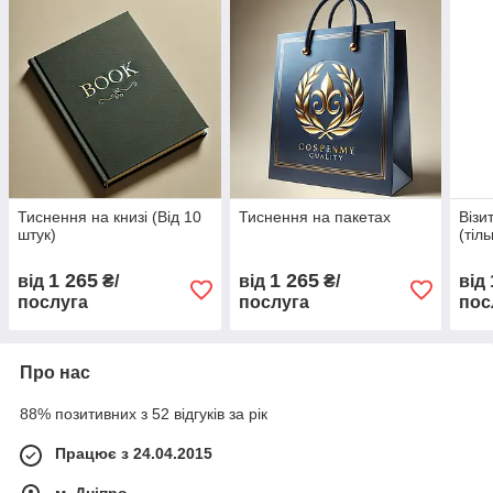
Тиснення на книзі (Від 10
Тиснення на пакетах
Візи
штук)
(тіл
1 265
1 265
від
₴/
від
₴/
від
послуга
послуга
пос
Про нас
88% позитивних з 52 відгуків за рік
Працює з 24.04.2015
м. Дніпро