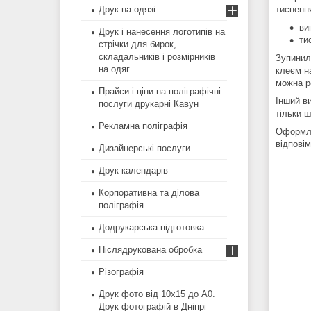
тиснення
Друк на одязі
ви
Друк і нанесення логотипів на
ти
стрічки для бирок,
складальників і розмірників
Зупинил
на одяг
клеєм н
можна р
Прайси і ціни на поліграфічні
Інший в
послуги друкарні Кавун
тільки ш
Рекламна поліграфія
Оформля
відповім
Дизайнерські послуги
Друк календарів
Корпоративна та ділова
поліграфія
Додрукарська підготовка
Післядрукована обробка
Різографія
Друк фото від 10х15 до А0.
Друк фотографій в Дніпрі