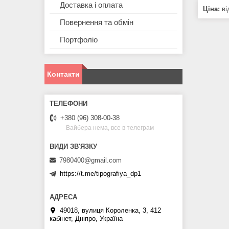
Доставка і оплата
Ціна:
ві
Повернення та обмін
Портфоліо
Контакти
+380 (96) 308-00-38
Вайбера нема, все в телеграм
7980400@gmail.com
https://t.me/tipografiya_dp1
49018, вулиця Короленка, 3, 412
кабінет, Дніпро, Україна