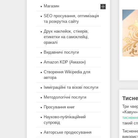
Магазин
SEO просування, оптимізація
та розкрутка сайту
Друк наклейок, стікерів,
етикетки на самоклейці,
оракалі
Видавничі послуги
Amazon KDP (Амазон)
Створення Wikipedia для
автора
Імміграційні та візові послуги
Методологічні послуги
Тисне
Три чвер
Просування книг
«Кавун»
Науково-публікаційний
тисненн
супровід
такий с
Тиснення
Авторське продюсування
викорис