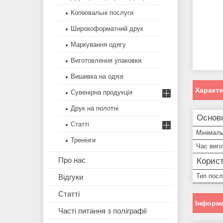
Копіювальні послуги
Широкоформатний друк
Маркування одягу
Виготовлення упаковки
Вишивка на одязі
Характ
Сувенірна продукція
Друк на полотні
Основ
Статті
Мінімал
Тренінги
Час виг
Про нас
Корист
Тип посл
Відгуки
Статті
Інформа
Часті питання з поліграфії