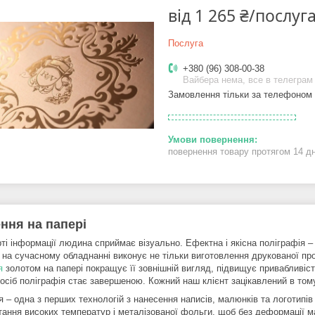
від
1 265 ₴/послуг
Послуга
+380 (96) 308-00-38
Вайбера нема, все в телеграм
Замовлення тільки за телефоном
повернення товару протягом 14 д
ння на папері
ті інформації людина сприймає візуально. Ефектна і якісна поліграфія – 
 на сучасному обладнанні виконує не тільки виготовлення друкованої прод
я
золотом на папері покращує її зовнішній вигляд, підвищує привабливість
посіб поліграфія стає завершеною. Кожний наш клієнт зацікавлений в то
 – одна з перших технологій з нанесення написів, малюнків та логотипів 
тання високих температур і металізованої фольги, щоб без деформації м