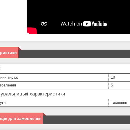
еристики
ні
ьний тираж
10
отовлення
5
увальницькі характеристики
уги
Тиснення
ція для замовлення