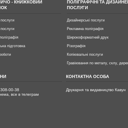
ИЧО - КНИЖКОВИЙ
ПОЛІГРАФІЧНІ ТА ДИЗАЙНЕ
МОК
ПОСЛУГИ
 послуги
Дизайнерські послуги
 послуги
Рекламна поліграфія
поліграфія
Широкоформатний друк
ька підготовка
Різографія
 роботи
Копіювальні послуги
Гравіювання по металу, склу, дере
 308-00-38
Друкарня та видавництво Кавун
ема, все в телеграм