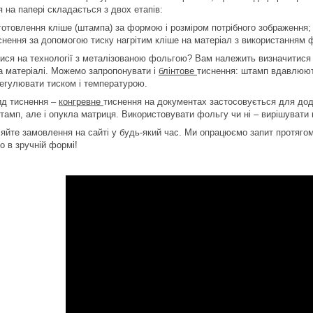
 на папері складається з двох етапів:
готовлення кліше (штампа) за формою і розміром потрібного зображення;
снення за допомогою тиску нагрітим кліше на матеріал з використанням ф
ися на технології з металізованою фольгою? Вам належить визначитися з
а матеріалі. Можемо запропонувати і
блінтове
тиснення: штамп вдавлюють
егулювати тиском і температурою.
ид тиснення –
конгревне
тиснення на документах застосовується для до
тамп, але і опукла матриця. Використовувати фольгу чи ні – вирішувати 
йте замовлення на сайті у будь-який час. Ми опрацюємо запит протяго
о в зручній формі!