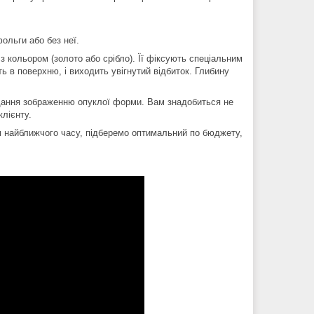
ольги або без неї.
 кольором (золото або срібло). Її фіксують спеціальним
 в поверхню, і виходить увігнутий відбиток. Глибину
дання зображенню опуклої форми. Вам знадобиться не
клієнту.
м найближчого часу, підберемо оптимальний по бюджету,