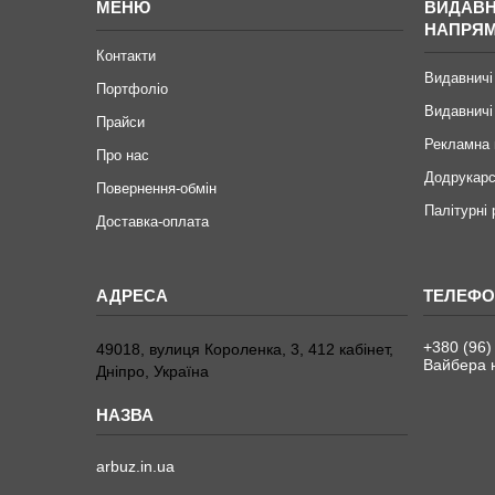
МЕНЮ
ВИДАВН
НАПРЯ
Контакти
Видавничі
Портфоліо
Видавничі
Прайси
Рекламна 
Про нас
Додрукарс
Повернення-обмін
Палітурні
Доставка-оплата
+380 (96)
49018, вулиця Короленка, 3, 412 кабінет,
Вайбера н
Дніпро, Україна
arbuz.in.ua