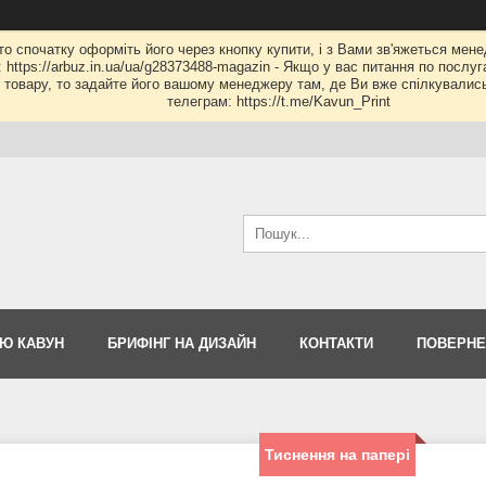
 то спочатку оформіть його через кнопку купити, і з Вами зв'яжеться мене
: https://arbuz.in.ua/ua/g28373488-magazin - Якщо у вас питання по послу
му товару, то задайте його вашому менеджеру там, де Ви вже спілкувалис
телеграм: https://t.me/Kavun_Print
Ю КАВУН
БРИФІНГ НА ДИЗАЙН
КОНТАКТИ
ПОВЕРНЕ
Тиснення на папері