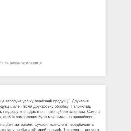
а
нів
за рахунок покупця
це запорука успіху реалізації продукції. Друкарня
укції, але і після друкарську обробку. Наприклад,
 і відразу ж впадає в очі потенційним клієнтам. Саме в
му, щоб їх замовлення було максимально привабливо.
на різні матеріали. Сучасні технології передбачають
атеріалу зробити об'ємний рельєф. Технологія гарячого