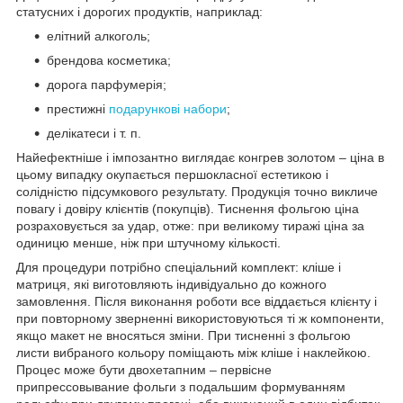
статусних і дорогих продуктів, наприклад:
елітний алкоголь;
брендова косметика;
дорога парфумерія;
престижні
подарункові набори
;
делікатеси і т. п.
Найефектніше і імпозантно виглядає конгрев золотом – ціна в
цьому випадку окупається першокласної естетикою і
солідністю підсумкового результату. Продукція точно викличе
повагу і довіру клієнтів (покупців). Тиснення фольгою ціна
розраховується за удар, отже: при великому тиражі ціна за
одиницю менше, ніж при штучному кількості.
Для процедури потрібно спеціальний комплект: кліше і
матриця, які виготовляють індивідуально до кожного
замовлення. Після виконання роботи все віддається клієнту і
при повторному зверненні використовуються ті ж компоненти,
якщо макет не вносяться зміни. При тисненні з фольгою
листи вибраного кольору поміщають між кліше і наклейкою.
Процес може бути двохетапним – первісне
припрессовывание фольги з подальшим формуванням