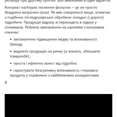
рельєфу при другому прогоні, або виконаний в один відбиток.
Конгрев і палітурка тиснення фольгою – це не просто
бездумно витрачені гроші. Як вже говорилося вище, етикетки
з подібною післядрукарської обробкою складно (і дорого)
підробити. Продукція відразу ж переходить в лідери у
споживача. Роблячи замовлення на наклейки з конгревом
означає:
автоматичне підвищення іміджу та впізнаваності
бренду;
виділити продукцію на ринку (а значить, збільшити
товарообіг);
проста і ефектна захист від підробок;
гарантувати безсумнівну впізнаваність і перевага
продукту у порівнянні з найближчими конкурентами.
&