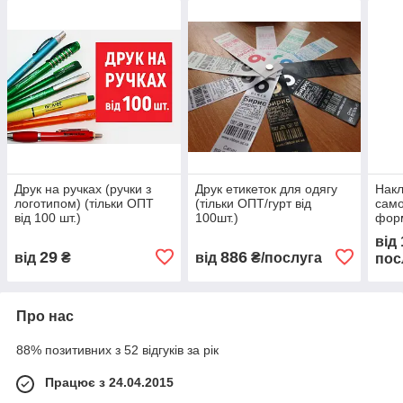
Друк на ручках (ручки з
Друк етикеток для одягу
Накл
логотипом) (тільки ОПТ
(тільки ОПТ/гурт від
само
від 100 шт.)
100шт.)
форм
виго
від
гурт
29
886
від
₴
від
₴/послуга
пос
Про нас
88% позитивних з 52 відгуків за рік
Працює з 24.04.2015