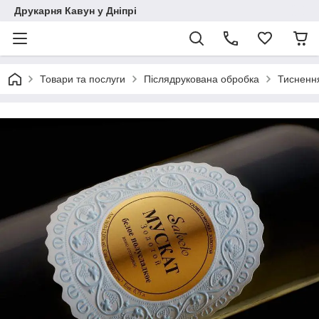
Друкарня Кавун у Дніпрі
Товари та послуги
Післядрукована обробка
Тиснення