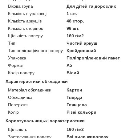
Вікова група
Для дітей та дорослих
Кількість в упаковці
1 шт.
Кількість аркушів
48 стор.
Кількість сторінок
96 шт.
Щільність паперу
160 г/м2
Тип
Чистий аркуш
Тип поліграфічного паперу
Крейдований
Упаковка
Поліпропіленовий пакет
Формат
A5
Колір паперу
Білий
Характеристики обкладинки
Матеріал обкладинки
Картон
Обкладинка
Тверда
Поверхня
Глянцева
Колір
Різні кольори
Користувальницькі характеристики
Щільність
160 г/м2
Застосування паперу
Всі види живопису