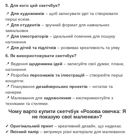
5. Для кого цей скетчбук?
📌
Для художників
– щоб записувати ідеї та створювати
перші ескізи.
📌
Для студентів
– зручний формат для навчальних
замальовок.
📌
Для ілюстраторів
– ідеальний помічник для пошуку
натхнення.
📌
Для дітей та підлітків
– розвиває креативність та уяву.
6. Як використовувати скетчбук?
📍 Ведення
щоденника ідей
– записуйте свої думки, плани,
натхнення.
📍 Розробка
персонажів та ілюстрацій
– створюйте перші
концепти.
📍 Планування
дизайнерських проектів
– нотатки та
начерки.
📍 Малювання для
задоволення
– експериментуйте з
техніками та стилями.
Чому варто купити скетчбук «Розова овечка: Я
не показую свої малюнки»?
✔
Оригінальний принт
– креативний дизайн, що надихає.
✔
Якісний папір
– витримує різні матеріали для малювання.