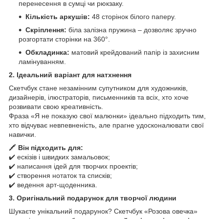
перенесення в сумці чи рюкзаку.
Кількість аркушів:
48 сторінок білого паперу.
Скріплення:
біла залізна пружина – дозволяє зручно
розгортати сторінки на 360°.
Обкладинка:
матовий крейдований папір із захисним
ламінуванням.
2. Ідеальний варіант для натхнення
Скетчбук стане незамінним супутником для художників,
дизайнерів, ілюстраторів, письменників та всіх, хто хоче
розвивати свою креативність.
Фраза «Я не показую свої малюнки» ідеально підходить тим,
хто відчуває невпевненість, але прагне удосконалювати свої
навички.
🖍
Він підходить для:
✔️ ескізів і швидких замальовок;
✔️ написання ідей для творчих проектів;
✔️ створення нотаток та списків;
✔️ ведення арт-щоденника.
3. Оригінальний подарунок для творчої людини
Шукаєте унікальний подарунок? Скетчбук «Розова овечка»