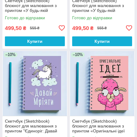
Скетчбук (Sketchbook)
Скетчбук (Sketchbook)
блокнот для малювання з
блокнот для малювання з
принтом «У будь-якій
принтом «У будь-якій
незрозумілій ситуації малюй»
незрозумілій ситуації малюй
Готово до відправки
Готово до відправки
(рожевий)»
499,50
499,50
₴
₴
555 ₴
555 ₴
Купити
Купити
–10%
–10%
Скетчбук (Sketchbook)
Скетчбук (Sketchbook)
блокнот для малювання з
блокнот для малювання з
принтом "Єдиноріг: Давай
принтом «Оригінальні ідеї
мріяти (фіолетовий)"
(рожевий)»