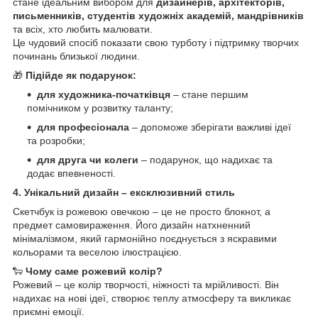
стане ідеальним вибором для
дизайнерів, архітекторів,
письменників, студентів художніх академій, мандрівників
та всіх, хто любить малювати.
Це чудовий спосіб показати свою турботу і підтримку творчих
починань близької людини.
🎁
Підійде як подарунок:
для художника-початківця
– стане першим
помічником у розвитку таланту;
для професіонала
– допоможе зберігати важливі ідеї
та розробки;
для друга чи колеги
– подарунок, що надихає та
додає впевненості.
4. Унікальний дизайн – ексклюзивний стиль
Скетчбук із рожевою овечкою – це не просто блокнот, а
предмет самовираження. Його дизайн натхненний
мінімалізмом, який гармонійно поєднується з яскравими
кольорами та веселою ілюстрацією.
🐑
Чому саме рожевий колір?
Рожевий – це колір творчості, ніжності та мрійливості. Він
надихає на нові ідеї, створює теплу атмосферу та викликає
приємні емоції.