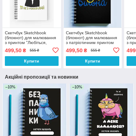
Скетчбук Sketchbook
Скетчбук Sketchbook
Скет
(блокнот) для малювання
(блокнот) для малювання
(бло
з принтом "Любіться,
з патріотичним принтом
з пр
чорнобриві, але не з
"Я вільна"
коха
499,50
499,50
499
₴
₴
555 ₴
555 ₴
москалями"
Купити
Купити
Акційні пропозиції та новинки
–10%
–10%