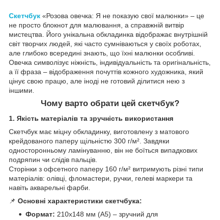
Скетчбук
«Розова овечка: Я не показую свої малюнки» – це
не просто блокнот для малювання, а справжній витвір
мистецтва. Його унікальна обкладинка відображає внутрішній
світ творчих людей, які часто сумніваються у своїх роботах,
але глибоко всередині знають, що їхні малюнки особливі.
Овечка символізує ніжність, індивідуальність та оригінальність,
а її фраза – відображення почуттів кожного художника, який
цінує свою працю, але іноді не готовий ділитися нею з
іншими.
Чому варто обрати цей скетчбук?
1. Якість матеріалів та зручність використання
Скетчбук має міцну обкладинку, виготовлену з матового
крейдованого паперу щільністю 300 г/м². Завдяки
односторонньому ламінуванню, він не боїться випадкових
подряпин чи слідів пальців.
Сторінки з офсетного паперу 160 г/м² витримують різні типи
матеріалів: олівці, фломастери, ручки, гелеві маркери та
навіть акварельні фарби.
📌
Основні характеристики скетчбука:
Формат:
210х148 мм (A5) – зручний для