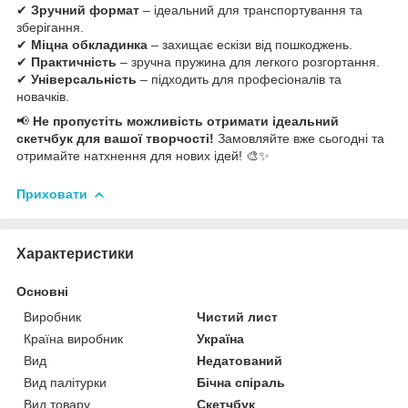
✔
Зручний формат
– ідеальний для транспортування та
зберігання.
✔
Міцна обкладинка
– захищає ескізи від пошкоджень.
✔
Практичність
– зручна пружина для легкого розгортання.
✔
Універсальність
– підходить для професіоналів та
новачків.
📢
Не пропустіть можливість отримати ідеальний
скетчбук для вашої творчості!
Замовляйте вже сьогодні та
отримайте натхнення для нових ідей! 🎨✨
Приховати
Характеристики
Основні
Виробник
Чистий лист
Країна виробник
Україна
Вид
Недатований
Вид палітурки
Бічна спіраль
Вид товару
Скетчбук