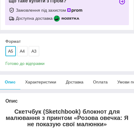
Що таке купити з Пром?
Замовлення під захистом
Доступна доставка
Формат
A5
А4
А3
Готово до відправки
Опис
Характеристики
Доставка
Оплата
Умови п
Опис
Скетчбук (Sketchbook) блокнот для
малювання з принтом «Розова овечка: Я
не показую свої малюнки»