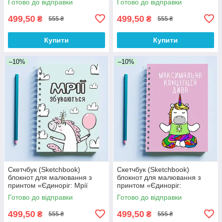
Готово до відправки
Готово до відправки
499,50
499,50
₴
₴
555 ₴
555 ₴
Купити
Купити
–10%
–10%
Скетчбук (Sketchbook)
Скетчбук (Sketchbook)
блокнот для малювання з
блокнот для малювання з
принтом «Єдиноріг: Мрії
принтом «Єдиноріг:
збуваються (синій)»
Максимальна концентрація
Готово до відправки
Готово до відправки
дива»
499,50
499,50
₴
₴
555 ₴
555 ₴