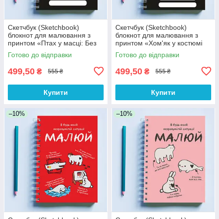
Скетчбук (Sketchbook)
Скетчбук (Sketchbook)
блокнот для малювання з
блокнот для малювання з
принтом «Птах у масці: Без
принтом «Хом'як у костюмі
паніки»
єдинорога: А мене
Готово до відправки
Готово до відправки
намалюєш?»
499,50
499,50
₴
₴
555 ₴
555 ₴
Купити
Купити
–10%
–10%