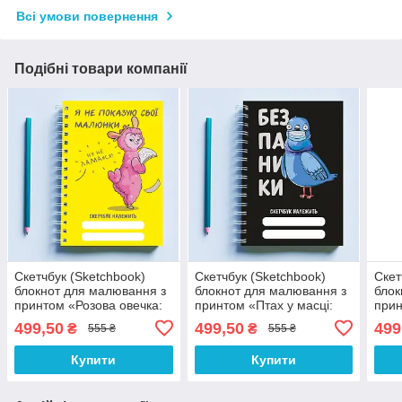
Всі умови повернення
Подібні товари компанії
Скетчбук (Sketchbook)
Скетчбук (Sketchbook)
Скет
блокнот для малювання з
блокнот для малювання з
блок
принтом «Розова овечка:
принтом «Птах у масці:
прин
Я не показую свої
Без паніки»
кост
499,50
499,50
499
₴
₴
555 ₴
555 ₴
малюнки»
мен
Купити
Купити