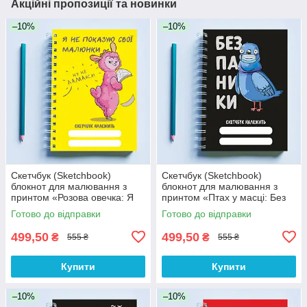
Акційні пропозиції та новинки
–10%
–10%
Скетчбук (Sketchbook)
Скетчбук (Sketchbook)
блокнот для малювання з
блокнот для малювання з
принтом «Розова овечка: Я
принтом «Птах у масці: Без
не показую свої малюнки»
паніки»
Готово до відправки
Готово до відправки
499,50
499,50
₴
₴
555 ₴
555 ₴
Купити
Купити
–10%
–10%