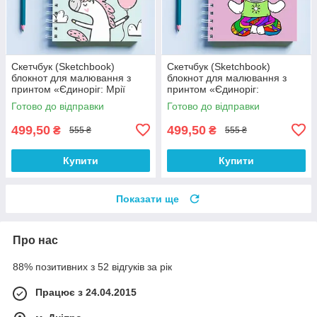
Скетчбук (Sketchbook)
Скетчбук (Sketchbook)
блокнот для малювання з
блокнот для малювання з
принтом «Єдиноріг: Мрії
принтом «Єдиноріг:
збуваються (синій)»
Максимальна концентрація
Готово до відправки
Готово до відправки
дива»
499,50
499,50
₴
₴
555 ₴
555 ₴
Купити
Купити
Показати ще
Про нас
88% позитивних з 52 відгуків за рік
Працює з 24.04.2015