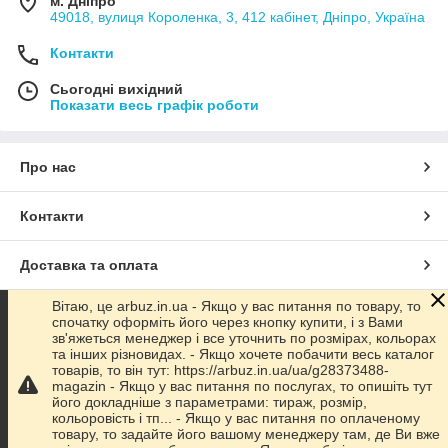
м. Дніпро
49018, вулиця Короленка, 3, 412 кабінет, Дніпро, Україна
Контакти
Сьогодні вихідний
Показати весь графік роботи
Про нас
Контакти
Доставка та оплата
Вітаю, це arbuz.in.ua - Якщо у вас питання по товару, то
Графік роботи
спочатку оформіть його через кнопку купити, і з Вами
зв'яжеться менеджер і все уточнить по розмірах, кольорах
та інших різновидах. - Якщо хочете побачити весь каталог
Повна версія сайту
товарів, то він тут: https://arbuz.in.ua/ua/g28373488-
magazin - Якщо у вас питання по послугах, то опишіть тут
його докладніше з параметрами: тираж, розмір,
Сайт створено на маркетплейсі
Prom.ua
кольоровість і тп... - Якщо у вас питання по оплаченому
товару, то задайте його вашому менеджеру там, де Ви вже