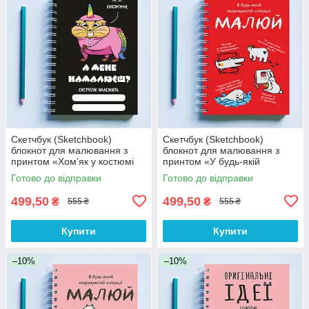
Скетчбук (Sketchbook)
Скетчбук (Sketchbook)
блокнот для малювання з
блокнот для малювання з
принтом «Хом'як у костюмі
принтом «У будь-якій
єдинорога: А мене
незрозумілій ситуації малюй»
Готово до відправки
Готово до відправки
намалюєш?»
499,50
499,50
₴
₴
555 ₴
555 ₴
Купити
Купити
–10%
–10%