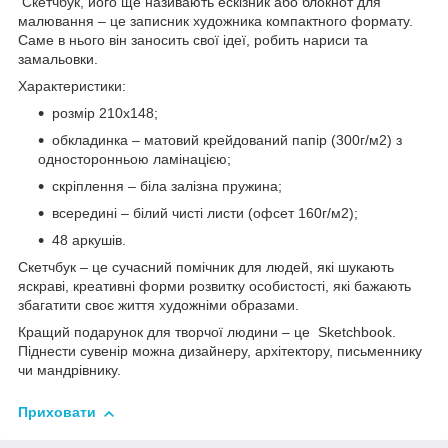
Скетчбук, його ще називають ескізник або блокнот для
малювання – це записник художника компактного формату.
Саме в нього він заносить свої ідеї, робить нариси та
замальовки.
Характеристики:
розмір 210х148;
обкладинка – матовий крейдований папір (300г/м2) з
односторонньою ламінацією;
скріплення – біла залізна пружина;
всередині – білий чисті листи (офсет 160г/м2);
48 аркушів.
Скетчбук – це сучасний помічник для людей, які шукають
яскраві, креативні форми розвитку особистості, які бажають
збагатити своє життя художніми образами.
Кращий подарунок для творчої людини – це Sketchbook.
Піднести сувенір можна дизайнеру, архітектору, письменнику
чи мандрівнику.
Приховати