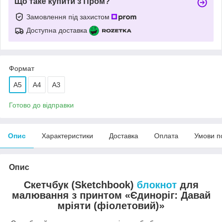
Що таке купити з Пром?
Замовлення під захистом
Доступна доставка
Формат
А5
А4
А3
Готово до відправки
Опис
Характеристики
Доставка
Оплата
Умови п
Опис
Скетчбук (Sketchbook)
блокнот
для
малювання з принтом «Єдиноріг: Давай
мріяти (фіолетовий)»