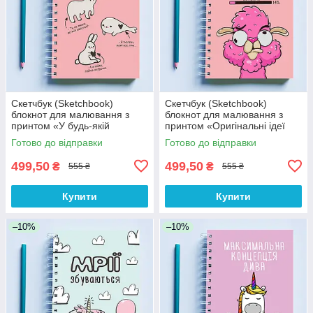
Скетчбук (Sketchbook)
Скетчбук (Sketchbook)
блокнот для малювання з
блокнот для малювання з
принтом «У будь-якій
принтом «Оригінальні ідеї
незрозумілій ситуації малюй
(рожевий)»
Готово до відправки
Готово до відправки
(рожевий)»
499,50
499,50
₴
₴
555 ₴
555 ₴
Купити
Купити
–10%
–10%