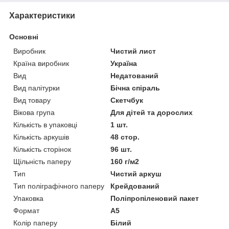
Характеристики
Основні
Виробник
Чистий лист
Країна виробник
Україна
Вид
Недатований
Вид палітурки
Бічна спіраль
Вид товару
Скетчбук
Вікова група
Для дітей та дорослих
Кількість в упаковці
1 шт.
Кількість аркушів
48 стор.
Кількість сторінок
96 шт.
Щільність паперу
160 г/м2
Тип
Чистий аркуш
Тип поліграфічного паперу
Крейдований
Упаковка
Поліпропіленовий пакет
Формат
A5
Колір паперу
Білий