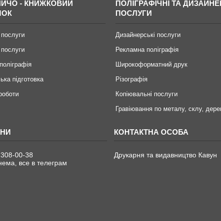
ИЧО - КНИЖКОВИЙ
ПОЛІГРАФІЧНІ ТА ДИЗАЙНЕ
МОК
ПОСЛУГИ
 послуги
Дизайнерські послуги
 послуги
Рекламна поліграфія
поліграфія
Широкоформатний друк
ька підготовка
Різографія
 роботи
Копіювальні послуги
Гравіювання по металу, склу, дере
 308-00-38
Друкарня та видавництво Кавун
ема, все в телеграм