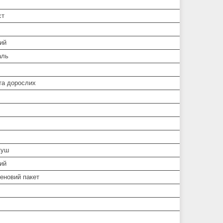
ст
ий
аль
та дорослих
куш
ий
еновий пакет