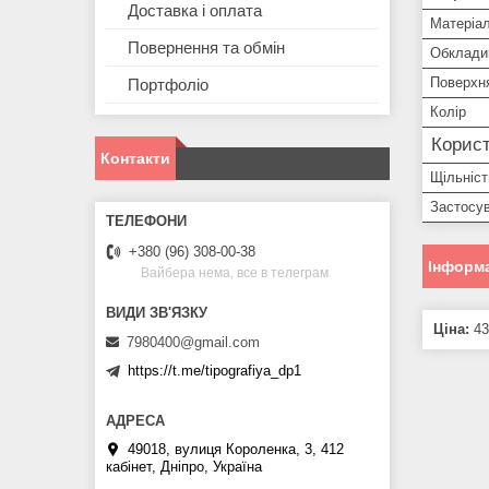
Доставка і оплата
Матеріа
Повернення та обмін
Обклади
Поверхн
Портфоліо
Колір
Корист
Контакти
Щільніст
Застосу
+380 (96) 308-00-38
Інформа
Вайбера нема, все в телеграм
Ціна:
43
7980400@gmail.com
https://t.me/tipografiya_dp1
49018, вулиця Короленка, 3, 412
кабінет, Дніпро, Україна