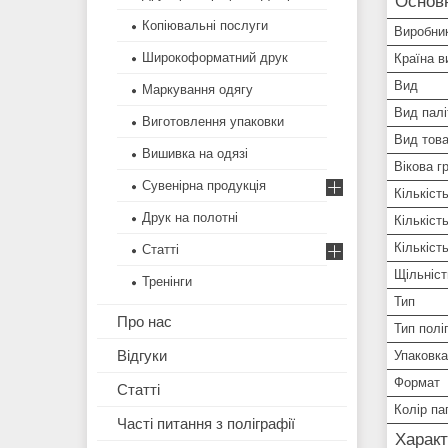
Основ
Копіювальні послуги
Виробни
Широкоформатний друк
Країна в
Вид
Маркування одягу
Вид палі
Виготовлення упаковки
Вид тов
Вишивка на одязі
Вікова г
Сувенірна продукція
Кількіст
Друк на полотні
Кількіст
Кількіст
Статті
Щільніст
Тренінги
Тип
Про нас
Тип полі
Відгуки
Упаковка
Формат
Статті
Колір па
Часті питання з поліграфії
Харак