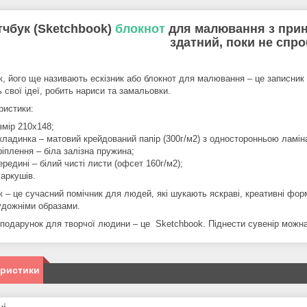
тчбук (Sketchbook)
блокнот
для малювання з принт
здатний, поки не спр
к, його ще називають ескізник або блокнот для малювання – це записник
 свої ідеї, робить нариси та замальовки.
ристики:
змір 210х148;
кладинка – матовий крейдований папір (300г/м2) з односторонньою ламін
ріплення – біла залізна пружина;
ередині – білий чисті листи (офсет 160г/м2);
 аркушів.
к – це сучасний помічник для людей, які шукають яскраві, креативні форм
удожніми образами.
подарунок для творчої людини – це Sketchbook. Піднести сувенір можна 
еристики