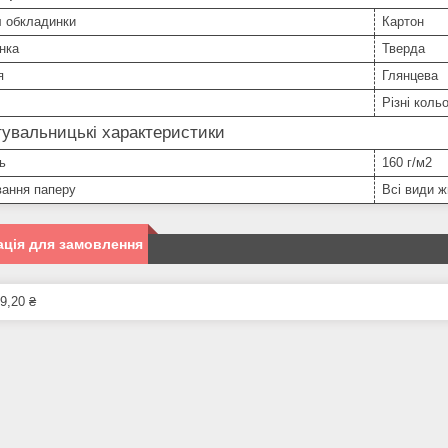
л обкладинки
Картон
нка
Тверда
я
Глянцева
Різні коль
увальницькі характеристики
ь
160 г/м2
вання паперу
Всі види 
ція для замовлення
9,20 ₴