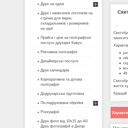
Друк на одязі
Ске
Друк і нанесення логотипів на
стрічки для бирок,
складальників і розмірників
;
на одяг
Скетчбу
Прайси і ціни на поліграфічні
заносить
послуги друкарні Кавун
Характе
Рекламна поліграфія
ро
об
Дизайнерські послуги
ск
вс
Друк календарів
48
Корпоративна та ділова
Скетчбу
поліграфія
життя х
Кращий 
Додрукарська підготовка
Післядрукована обробка
Різографія
Характ
Друк фото від 10х15 до А0.
Друк фотографій в Дніпрі