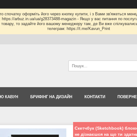
 то спочатку оформіть його через кнопку купити, і з Вами зв'яжеться мене
: https://arbuz.in.ua/ua/g28373488-magazin - Якщо у вас питання по послу
му товару, то задайте його вашому менеджеру там, де Ви вже спілкувалис
телеграм: https://t.me/Kavun_Print
Ю КАВУН
БРИФІНГ НА ДИЗАЙН
КОНТАКТИ
ПОВЕРНЕ
Скетчбук (Sketchbook) блок
не дізнаєшся на що ти здатн