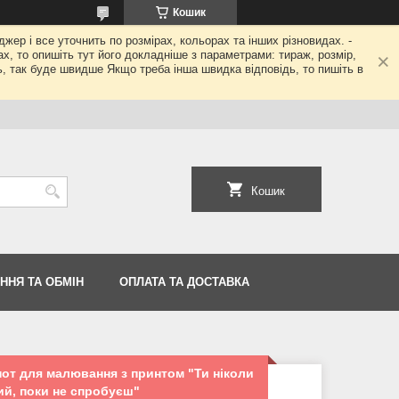
Кошик
джер і все уточнить по розмірах, кольорах та інших різновидах. -
гах, то опишіть тут його докладніше з параметрами: тираж, розмір,
ь, так буде швидше Якщо треба інша швидка відповідь, то пишіть в
Кошик
ННЯ ТА ОБМІН
ОПЛАТА ТА ДОСТАВКА
нот для малювання з принтом "Ти ніколи
ий, поки не спробуєш"