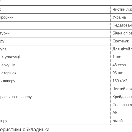
ні
к
Чистий ли
иробник
Україна
Недатован
турки
Бічна спір
ару
Скетчбук
рупа
Для дітей 
ь в упаковці
1 шт.
ь аркушів
48 стор.
ь сторінок
96 шт.
ь паперу
160 г/м2
Чистий ар
графічного паперу
Крейдован
Поліпропіл
A5
перу
Білий
теристики обкладинки