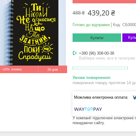
439,20 ₴
488 ₴
Готово до відправки
Код:
СБ0000
Купи
Купити
+380 (96) 308-00-38
Вайбера нема, все в телеграм
–10%
39 днів
повернення товару протягом 14 д
У компанії підключені електронні
покидаючи сайту.