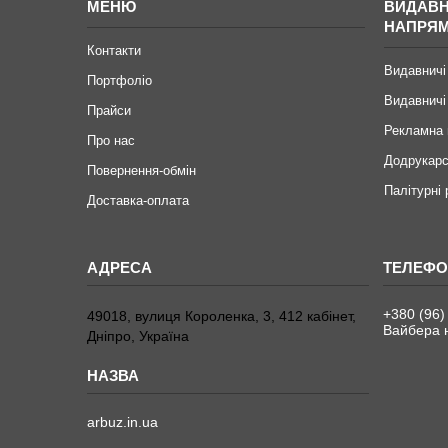
МЕНЮ
ВИДАВН
НАПРЯ
Контакти
Видавничі
Портфоліо
Видавничі
Прайси
Рекламна 
Про нас
Додрукарс
Повернення-обмін
Палітурні
Доставка-оплата
+380 (96)
49018, вулиця Короленка, 3, 412 кабінет,
Вайбера н
Дніпро, Україна
arbuz.in.ua