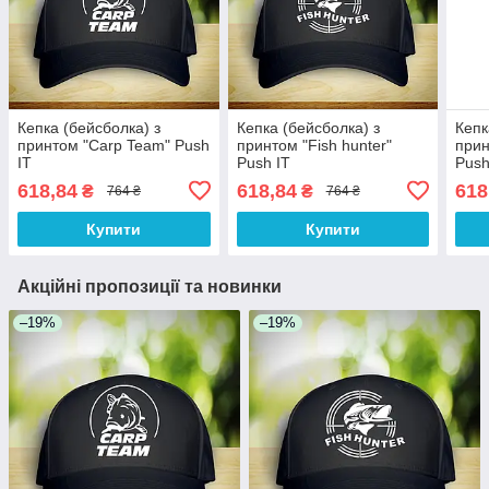
Кепка (бейсболка) з
Кепка (бейсболка) з
Кепк
принтом "Carp Team" Push
принтом "Fish hunter"
прин
IT
Push IT
Push
618,84
618,84
618
₴
₴
764 ₴
764 ₴
Купити
Купити
Акційні пропозиції та новинки
–19%
–19%