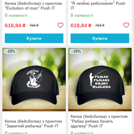
Кепка (бейсболка) з принтом
"Я люблю риболовлю" Push
"Evolution of man" Push IT
IT
В наявності
В наявності
618,84
618,84
₴
₴
764 ₴
764 ₴
Купити
Купити
–19%
–19%
Кепка (бейсболка) з принтом
Кепка (бейсболка) з принтом
"Рибак рибака бачить
"Завзятий рибалка" Push IT
здалеку" Push IT
В наявності
В наявності