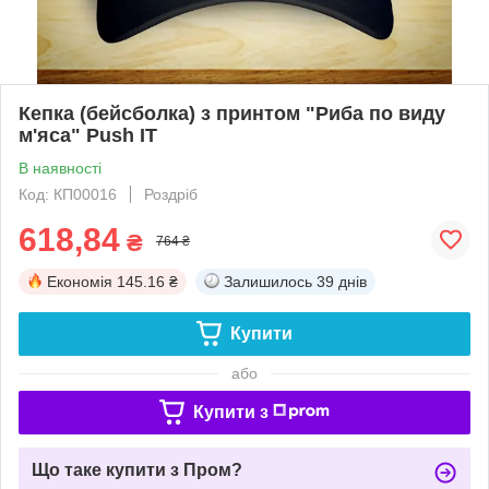
Кепка (бейсболка) з принтом "Риба по виду
м'яса" Push IT
В наявності
Код: КП00016
Роздріб
618,84
₴
764 ₴
Економія
145.16 ₴
Залишилось
39 днів
Купити
або
Купити з
Що таке купити з Пром?