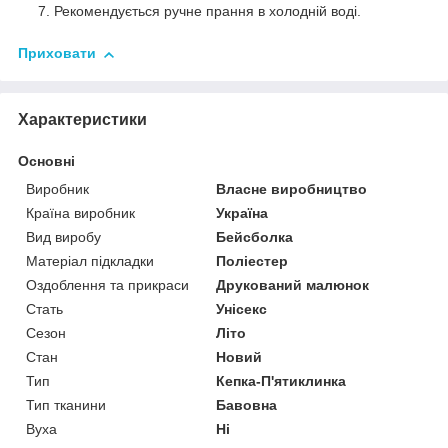
Рекомендується ручне прання в холодній воді.
Приховати
Характеристики
Основні
Виробник
Власне виробництво
Країна виробник
Україна
Вид виробу
Бейсболка
Матеріал підкладки
Поліестер
Оздоблення та прикраси
Друкований малюнок
Стать
Унісекс
Сезон
Літо
Стан
Новий
Тип
Кепка-П'ятиклинка
Тип тканини
Бавовна
Вуха
Ні