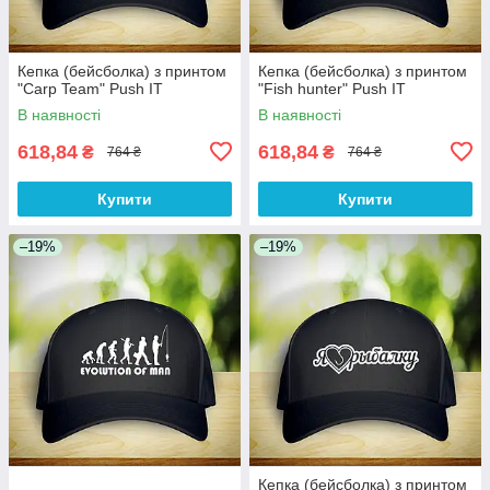
Кепка (бейсболка) з принтом
Кепка (бейсболка) з принтом
"Carp Team" Push IT
"Fish hunter" Push IT
В наявності
В наявності
618,84
618,84
₴
₴
764 ₴
764 ₴
Купити
Купити
–19%
–19%
Кепка (бейсболка) з принтом