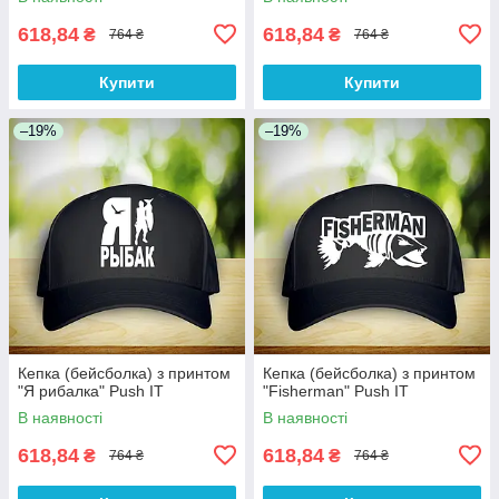
618,84
618,84
₴
₴
764 ₴
764 ₴
Купити
Купити
–19%
–19%
Кепка (бейсболка) з принтом
Кепка (бейсболка) з принтом
"Я рибалка" Push IT
"Fisherman" Push IT
В наявності
В наявності
618,84
618,84
₴
₴
764 ₴
764 ₴